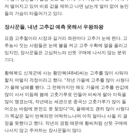
저 떨어지고 있어 비료 값을 제하고 나면 남는게 얼마 없어 농민
들의 가슴이 타들어가고 있다.
장사꾼들, 내년 고추값 예측 못해서 우왕좌왕
요즘 고추철이라 시장과 길거리 좌판마다 고추가 눈에 띈다. 고
추농사 짓는 사람들은 눈에 불을 켜고 고추 수확에 열을 올리고
있지만, 장사꾼들은 고심하느라 선뜻 구매에 나서지 않는 분위
기다.
황해북도 신계군에 사는 황만복(48세)씨는 고추를 많이 사둬야
할지 어떨지 걱정이라고 했다. “작년 가을에 고추를 많이 사뒀다
가 올해 낭패를 봤다. 그 전해까지만 해도 가을에 고추를 싼값에
많이 사서 이듬해 봄에 고춧가루로 만들어 비싸게 팔아 이득을
많이 챙겼는데, 작년에는 세관으로 중국산 고춧가루가 많이 들
어오는 바람에 본전도 못 찾았다”며, 올해에도 괜히 많이 사뒀다
가 똑같은 일이 반복되면 어떡하느냐며 아직 얼마나 사둘 지 결
정을 못했다고 했다. 작년의 경험 때문에 황씨처럼 선뜻 구매에
나서지 않고 주저하는 장사꾼들이 많다.