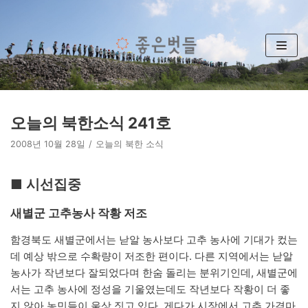
콘
텐
츠
로
건
너
뛰
오늘의 북한소식 241호
기
2008년 10월 28일
오늘의 북한 소식
■ 시선집중
새별군 고추농사 작황 저조
함경북도 새별군에서는 낟알 농사보다 고추 농사에 기대가 컸는
데 예상 밖으로 수확량이 저조한 편이다. 다른 지역에서는 낟알
농사가 작년보다 잘되었다며 한숨 돌리는 분위기인데, 새별군에
서는 고추 농사에 정성을 기울였는데도 작년보다 작황이 더 좋
지 않아 농민들이 울상 짓고 있다. 게다가 시장에서 고추 가격마