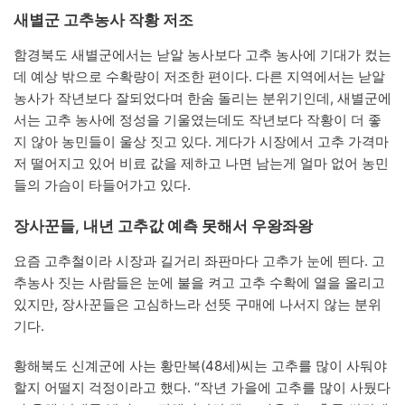
새별군 고추농사 작황 저조
함경북도 새별군에서는 낟알 농사보다 고추 농사에 기대가 컸는
데 예상 밖으로 수확량이 저조한 편이다. 다른 지역에서는 낟알
농사가 작년보다 잘되었다며 한숨 돌리는 분위기인데, 새별군에
서는 고추 농사에 정성을 기울였는데도 작년보다 작황이 더 좋
지 않아 농민들이 울상 짓고 있다. 게다가 시장에서 고추 가격마
저 떨어지고 있어 비료 값을 제하고 나면 남는게 얼마 없어 농민
들의 가슴이 타들어가고 있다.
장사꾼들, 내년 고추값 예측 못해서 우왕좌왕
요즘 고추철이라 시장과 길거리 좌판마다 고추가 눈에 띈다. 고
추농사 짓는 사람들은 눈에 불을 켜고 고추 수확에 열을 올리고
있지만, 장사꾼들은 고심하느라 선뜻 구매에 나서지 않는 분위
기다.
황해북도 신계군에 사는 황만복(48세)씨는 고추를 많이 사둬야
할지 어떨지 걱정이라고 했다. “작년 가을에 고추를 많이 사뒀다