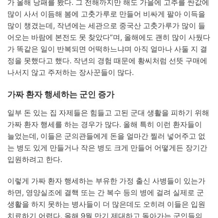
가 올해 낭패를 봤다. 그 전해까지만 해도 가을에 고추를 싼값에
많이 사서 이듬해 봄에 고춧가루로 만들어 비싸게 팔아 이득을
많이 챙겼는데, 작년에는 세관으로 중국산 고춧가루가 많이 들
어오는 바람에 본전도 못 찾았다”며, 올해에도 괜히 많이 사뒀다
가 똑같은 일이 반복되면 어떡하느냐며 아직 얼마나 사둘 지 결
정을 못했다고 했다. 작년의 경험 때문에 황씨처럼 선뜻 구매에
나서지 않고 주저하는 장사꾼들이 많다.
가짜 환자 행세하는 군인 증가
일부 돈 있는 집 자제들은 힘들고 고된 군대 생활을 피하기 위해
가짜 환자 행세를 하는 경우가 많다. 올해 특히 이런 환자들이
늘었는데, 이들은 군의관들에게 돈을 얼마간 찔러 넣어주고 없
는 병도 있게 만들거나 작은 병도 크게 만들어 어떻게든 장기간
입원하려고 한다.
이렇게 가짜 환자 행세하는 부유한 가정 출신 사병들이 있는가
하면, 영양실조에 결핵 또는 간 복수 등의 병에 걸려 실제로 군
생활을 하지 못하는 병사들이 더 많은데도 오히려 이들은 입원
치료하기 어렵다. 올해 9월 만기 제대하고 돌아가는 군인들의