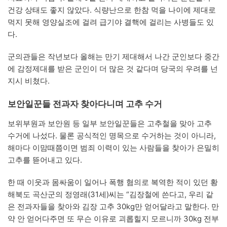
건강 상태도 좋지 않았다. 식량난으로 한참 먹을 나이에 제대로
먹지 못해 영양실조에 걸려 급기야 결핵에 걸리는 사병들도 있
다.
군의관들은 작년보다 올해는 만기 제대해서 나간 군인보다 중간
에 감정제대를 받은 군인이 더 많은 것 같다며 당국의 우려를 넌
지시 비쳤다.
보안일꾼들 전과자 찾아다니며 고추 수거
보위부원과 보안원 등 일부 보안일꾼들은 고추철을 맞아 고추
수거에 나섰다. 물론 공식적인 명목으로 수거하는 것이 아니라,
해마다 이맘때쯤이면 범죄 이력이 있는 사람들을 찾아가 은밀히
고추를 뜯어내고 있다.
한 때 이웃과 몸싸움이 일어나 폭행 혐의로 복역한 적이 있던 황
해북도 곡산군의 정영래(31세)씨는 “김장철에 쓴다고, 우리 같
은 전과자들을 찾아와 김장 고추 30kg만 얻어달라고 말한다. 만
약 안 얻어다주면 또 무슨 이유로 괴롭힐지 모르니까 30kg 전부