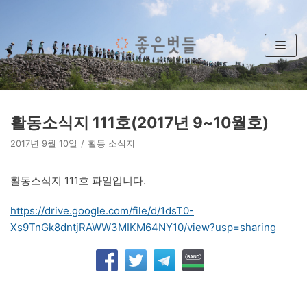
콘
텐
츠
로
건
너
뛰
활동소식지 111호(2017년 9~10월호)
기
2017년 9월 10일
활동 소식지
활동소식지 111호 파일입니다.
https://drive.google.com/file/d/1dsT0-
Xs9TnGk8dntjRAWW3MIKM64NY10/view?usp=sharing