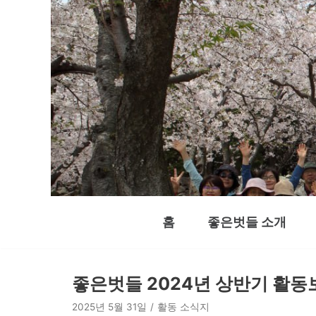
콘
텐
츠
로
건
너
뛰
기
홈
좋은벗들 소개
좋은벗들 2024년 상반기 활동
2025년 5월 31일
활동 소식지