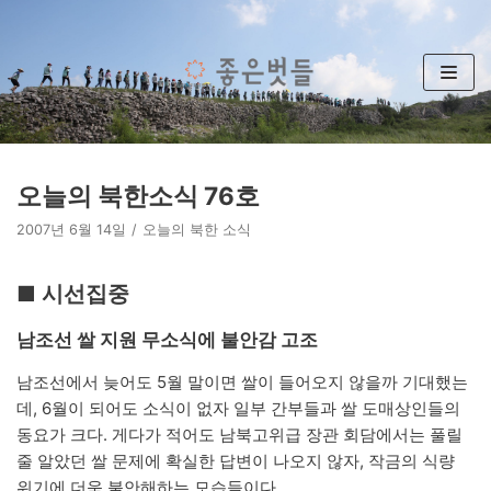
콘
텐
츠
로
건
너
뛰
오늘의 북한소식 76호
기
2007년 6월 14일
오늘의 북한 소식
■ 시선집중
남조선 쌀 지원 무소식에 불안감 고조
남조선에서 늦어도 5월 말이면 쌀이 들어오지 않을까 기대했는
데, 6월이 되어도 소식이 없자 일부 간부들과 쌀 도매상인들의
동요가 크다. 게다가 적어도 남북고위급 장관 회담에서는 풀릴
줄 알았던 쌀 문제에 확실한 답변이 나오지 않자, 작금의 식량
위기에 더욱 불안해하는 모습들이다.