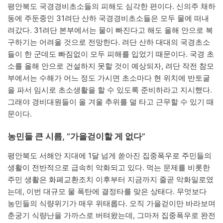
평안북도 국경경비초소들의 피해도 심각한 편이다. 신의주 채하
동에 주둔중인 31려단 산하 국경경비초소들은 모두 물에 떠내
려갔다. 31려단 본부에서는 물이 빠진다고 해도 올해 안으로 복
구하기는 어려울 것으로 전망한다. 려단 산하 대대의 국경초소
들이 한 군데도 빠짐없이 모두 피해를 입었기 때문이다. 국경 초
소를 올해 안으로 건설하지 못할 것이 예상되자, 려단 작전 참모
부에서는 수해가 어느 정도 가시면 초소마다 현 위치에 반토굴
을 파서 임시로 초소생활을 할 수 있도록 준비하라고 지시했다.
그래야 경비대원들이 올 겨울 추위를 덜 타고 근무할 수 있기 때
문이다.
농민들 큰 시름, “가을걷이할 게 없다”
평안북도 서해안 지대에 1달 넘게 쏟아진 집중폭우로 주민들의
생활이 전반적으로 급속히 악화되고 있다. 먹는 문제를 비롯한
주민 생활은 화폐교환조치 이후부터 지금까지 줄곧 악화일로였
는데, 이번 대규모 물 폭탄에 결정타를 맞은 상태다. 무엇보다
농민들의 식량위기가 매우 위태롭다. 오직 가을걷이만 바라보며
춘궁기 식량난을 가까스로 버텨왔는데, 그마저 집중폭우로 완전