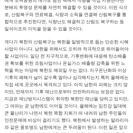
에게 노력동원의 대가로 남한 측에서 식량을 직접 지원한다면
분배의 투명성 문제를 자연히 해결할 수 있을 것이다. 이런 식으
로, 산림복구와 연료해결, 식량과 소득을 연결해 산림복구를 통
합적으로 추진한다면, 식량난도 해결하고 산림도 복구하는 등
일석이조의 이익을 얻을 수 있을 것이다.
게다가 북한의 산림복구는 북한을 일방적으로 돕는 단순한 시혜
사업이 아니다. 남한을 위해서도 오히려 적극적으로 뛰어들어야
할 사업이다. 일단 전 지구적으로, 기후변화에 대응해 탄소배출
권 확보를 위한 조림사업이나 온실가스 배출량 감축을 위한 노
력을 하는 마당에 북한도 예외일 수는 없다. 지구온난화와 이상
기후의 폐해가 날이 갈수록 얼마나 심각해지는지 특히 올해에는
직접 세계 곳곳에서 목격되고 있다. 아직 남한의 피해는 크지 않
지만, 언제까지 기후 재난으로부터 안전하리라는 보장은 없다.
지금은 재난방지시스템이 취약한 북한만 재난을 당하고 있지만,
그 여파는 곧 남한에도 이어질 것이다. 올해에는 임진강 일대에
큰 물난리가 나면서 북한 목함 지뢰가 떠 내려와 남한 주민들의
안전문제에 비상이 걸리기도 했다. 북한에서 발생하는 말라리아
와 같은 풍토병도 남한에게는 큰 두려움이 된다. 이런 일은 앞으