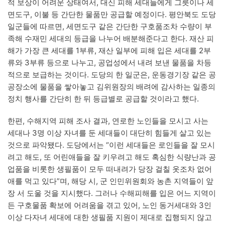
적 보상이 어려운 상태여서, 대신 피해 세대들에게 그릇이나 세
면도구, 이불 등 간단한 물품만 공급할 예정이다. 평안북도 도당
일군들에 따르면, 세면도구 같은 간단한 구호품조차 수량이 부
족해 수재민 세대의 등급을 나누어 배분해준다고 한다. 재산 피
해가 가장 큰 세대를 1부류, 재산 일부에 피해 입은 세대를 2부
류와 3부류 등으로 나누고, 공업성에서 내려 보낸 물품을 차등
적으로 보급하는 것이다. 도당의 한 일군은, 운동경기장 같은 공
공장소에 물품을 쌓아놓고 김위원장의 배려에 감사하는 일종의
정치 행사를 간단히 한 뒤 등급별로 공급할 것이라고 했다.
한편, 수해지역 피해 조사 결과, 연로한 노인들을 모시고 사는
세대나 3명 이상 자녀를 둔 세대들이 대단히 힘들게 살고 있는
것으로 파악됐다. 도당에서는 “이런 세대들은 로인들을 잘 모시
려고 해도, 또 어린애들을 잘 키우려고 해도 혹심한 식량난과 공
업품을 비롯한 생필품이 모두 떠내려가 당장 걸칠 옷조차 없어
애를 먹고 있다”며, 해당 시, 군 인민위원회와 농촌 지역들이 앞
장 서 도울 것을 지시했다. 그러나 수해피해를 입은 어느 지역이
든 구호물품 확보에 어려움을 겪고 있어, 노인 동거세대와 3인
이상 다자녀 세대에 대한 생필품 지원이 제대로 집행되지 않고