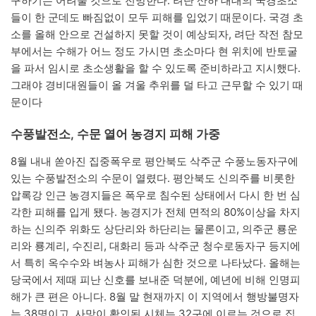
구하기는 어려울 것으로 전망한다. 려단 산하 대대의 국경초소
들이 한 군데도 빠짐없이 모두 피해를 입었기 때문이다. 국경 초
소를 올해 안으로 건설하지 못할 것이 예상되자, 려단 작전 참모
부에서는 수해가 어느 정도 가시면 초소마다 현 위치에 반토굴
을 파서 임시로 초소생활을 할 수 있도록 준비하라고 지시했다.
그래야 경비대원들이 올 겨울 추위를 덜 타고 근무할 수 있기 때
문이다
수풍발전소, 수문 열어 농경지 피해 가중
8월 내내 쏟아진 집중폭우로 평안북도 삭주군 수풍노동자구에
있는 수풍발전소의 수문이 열렸다. 평안북도 신의주를 비롯한
압록강 인근 농경지들은 폭우로 침수된 상태에서 다시 한 번 심
각한 피해를 입게 됐다. 농경지가 전체 면적의 80%이상을 차지
하는 신의주 위화도 상단리와 하단리는 물론이고, 의주군 룡운
리와 룡계리, 수진리, 대화리 등과 삭주군 청수로동자구 등지에
서 특히 옥수수와 벼농사 피해가 심한 것으로 나타났다. 올해는
당국에서 제때 피난 신호를 보내준 덕분에, 예년에 비해 인명피
해가 큰 편은 아니다. 8월 말 현재까지 이 지역에서 행방불명자
는 38명이고, 사망이 확인된 시체는 32구에 이르는 것으로 집