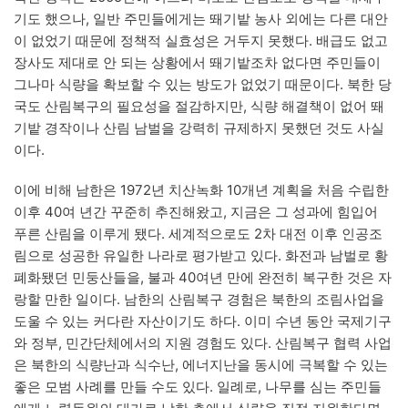
기도 했으나, 일반 주민들에게는 뙈기밭 농사 외에는 다른 대안
이 없었기 때문에 정책적 실효성은 거두지 못했다. 배급도 없고
장사도 제대로 안 되는 상황에서 뙈기밭조차 없다면 주민들이
그나마 식량을 확보할 수 있는 방도가 없었기 때문이다. 북한 당
국도 산림복구의 필요성을 절감하지만, 식량 해결책이 없어 뙈
기밭 경작이나 산림 남벌을 강력히 규제하지 못했던 것도 사실
이다.
이에 비해 남한은 1972년 치산녹화 10개년 계획을 처음 수립한
이후 40여 년간 꾸준히 추진해왔고, 지금은 그 성과에 힘입어
푸른 산림을 이루게 됐다. 세계적으로도 2차 대전 이후 인공조
림으로 성공한 유일한 나라로 평가받고 있다. 화전과 남벌로 황
폐화됐던 민둥산들을, 불과 40여년 만에 완전히 복구한 것은 자
랑할 만한 일이다. 남한의 산림복구 경험은 북한의 조림사업을
도울 수 있는 커다란 자산이기도 하다. 이미 수년 동안 국제기구
와 정부, 민간단체에서의 지원 경험도 있다. 산림복구 협력 사업
은 북한의 식량난과 식수난, 에너지난을 동시에 극복할 수 있는
좋은 모범 사례를 만들 수도 있다. 일례로, 나무를 심는 주민들