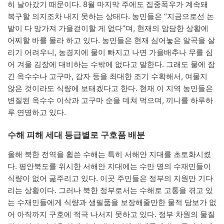
히 날아갔기 때문이다. 8월 마지막 주에도 집중폭우가 계속돼
복구할 의지조차 내지 못하는 상태다. 농민들은 “지금으로선 논
밭이 다 망가져 가을걷이할 게 없다”며, 현재의 암담한 상황에
어찌할 바를 몰라 하고 있다. 농민들은 현재 심어놓은 알곡을 살
리기 어려우니, 농경지에 물이 빠지고 나면 가을배추나 무를 심
어 겨울 김장에 대비하는 수밖에 없다고 말한다. 그래도 물에 잠
긴 옥수수나 고구마, 감자 등을 최대한 조기 수확해서, 여물지
않은 것이라도 식량에 보태겠다고 한다. 현재 이 지역 농민들은
변질된 옥수수 이삭과 고구마 순을 데쳐 먹으며, 끼니를 하루하
루 연명하고 있다.
수해 피해 세대 등급별로 구호품 배분
올해 북한 전역을 휩쓴 수해는 특히 서해안 지대를 초토화시켰
다. 평안북도를 위시한 서해안 지대에는 수만 명의 수재민들이
식량이 없어 굶주리고 있다. 이곳 주민들은 정부의 지원만 기다
리는 상황이다. 그러나 북한 정부로서는 수해로 고통을 겪고 있
는 수재민들에게 식량과 생필품을 보장해줄만한 물적 담보가 없
어 아직까지 구호에 적극 나서지 못하고 있다. 정부 차원의 물질