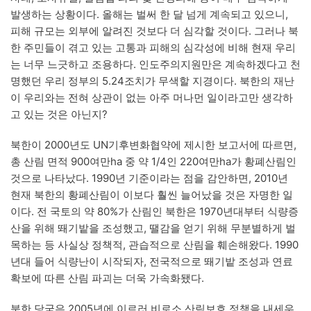
발생하는 상황이다. 올해는 벌써 한 달 넘게 계속되고 있으니,
피해 규모는 외부에 알려진 것보다 더 심각할 것이다. 그러나 북
한 주민들이 겪고 있는 고통과 피해의 심각성에 비해 현재 우리
는 너무 느긋하고 조용하다. 인도주의지원만은 계속하겠다고 천
명했던 우리 정부의 5.24조치가 무색할 지경이다. 북한의 재난
이 우리와는 전혀 상관이 없는 아주 머나먼 일이라고만 생각하
고 있는 것은 아닌지?
북한이 2000년도 UN기후변화협약에 제시한 보고서에 따르면,
총 산림 면적 900여만ha 중 약 1/4인 220여만ha가 황폐산림인
것으로 나타났다. 1990년 기준이라는 점을 감안하면, 2010년
현재 북한의 황폐산림이 이보다 훨씬 늘어났을 것은 자명한 일
이다. 전 국토의 약 80%가 산림인 북한은 1970년대부터 식량증
산을 위해 뙈기밭을 조성했고, 땔감을 얻기 위해 무분별하게 벌
목하는 등 사실상 정책적, 관습적으로 산림을 훼손해왔다. 1990
년대 들어 식량난이 시작되자, 전국적으로 뙈기밭 조성과 연료
확보에 따른 산림 파괴는 더욱 가속화됐다.
북한 당국은 2005년에 이르러 비로소 산림보호 정책을 내세우