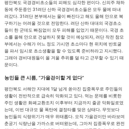
평안북도 국경경비초소들의 피해도 심각한 편이다. 신의주 채하
동에 주둔중인 31려단 산하 국경경비초소들은 모두 물에 떠내
려갔다. 31려단 본부에서는 물이 빠진다고 해도 올해 안으로 복
구하기는 어려울 것으로 전망한다. 려단 산하 대대의 국경초소
들이 한 군데도 빠짐없이 모두 피해를 입었기 때문이다. 국경 초
소를 올해 안으로 건설하지 못할 것이 예상되자, 려단 작전 참모
부에서는 수해가 어느 정도 가시면 초소마다 현 위치에 반토굴
을 파서 임시로 초소생활을 할 수 있도록 준비하라고 지시했다.
그래야 경비대원들이 올 겨울 추위를 덜 타고 근무할 수 있기 때
문이다.
농민들 큰 시름, “가을걷이할 게 없다”
평안북도 서해안 지대에 1달 넘게 쏟아진 집중폭우로 주민들의
생활이 전반적으로 급속히 악화되고 있다. 먹는 문제를 비롯한
주민 생활은 화폐교환조치 이후부터 지금까지 줄곧 악화일로였
는데, 이번 대규모 물 폭탄에 결정타를 맞은 상태다. 무엇보다
농민들의 식량위기가 매우 위태롭다. 오직 가을걷이만 바라보며
춘궁기 식량난을 가까스로 버텨왔는데, 그마저 집중폭우로 완전