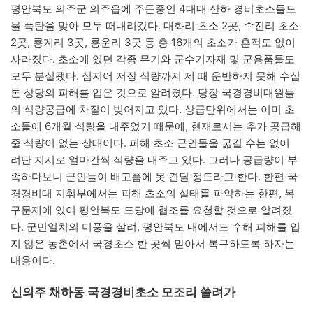
평안북도 의주군 의주읍에 주둔중인 4대대 산하 경비초소들도
물 폭탄을 맞아 모두 떠내려갔다. 대화리 초소 2곳, 수진리 초소
2곳, 룡계리 3곳, 룡운리 3곳 등 총 16개의 초소가 흔적도 없이
사라졌다. 초소에 있던 각종 무기와 군수기자재 및 군용품들도
모두 분실됐다. 심지어 저장 식량까지 제 때 운반하지 못해 수십
톤 상당의 피해를 입은 것으로 알려졌다. 당장 국경경비대원들
의 식량공급에 차질이 빚어지고 있다. 상급단위에서는 이미 초
소들에 6개월 식량을 내주었기 때문에, 현재로서는 추가 공급해
줄 식량이 없는 상태이다. 피해 초소 군인들을 굶길 수는 없어
려단 지시로 얼마간씩 식량을 내주고 있다. 그러나 공급량이 부
족하다보니 군인들이 배고픔에 못 견딜 정도라고 한다. 한편 국
경경비대 지휘부에서는 피해 초소의 실태를 파악하는 한편, 복
구문제에 있어 평안북도 도당에 협조를 요청할 것으로 알려졌
다. 군민일치의 미풍을 살려, 평안북도 내에서도 수해 피해를 입
지 않은 농촌에서 국경초소 한 곳씩 맡아서 복구하도록 하자는
내용이다.
신의주 채하동 국경경비초소 모조리 쓸려가