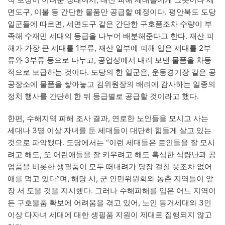
면도구, 이불 등 간단한 물품만 공급할 예정이다. 평안북도 도당
일군들에 따르면, 세면도구 같은 간단한 구호품조차 수량이 부
족해 수재민 세대의 등급을 나누어 배분해준다고 한다. 재산 피
해가 가장 큰 세대를 1부류, 재산 일부에 피해 입은 세대를 2부
류와 3부류 등으로 나누고, 공업성에서 내려 보낸 물품을 차등
적으로 보급하는 것이다. 도당의 한 일군은, 운동경기장 같은 공
공장소에 물품을 쌓아놓고 김위원장의 배려에 감사하는 일종의
정치 행사를 간단히 한 뒤 등급별로 공급할 것이라고 했다.
한편, 수해지역 피해 조사 결과, 연로한 노인들을 모시고 사는
세대나 3명 이상 자녀를 둔 세대들이 대단히 힘들게 살고 있는
것으로 파악됐다. 도당에서는 “이런 세대들은 로인들을 잘 모시
려고 해도, 또 어린애들을 잘 키우려고 해도 혹심한 식량난과 공
업품을 비롯한 생필품이 모두 떠내려가 당장 걸칠 옷조차 없어
애를 먹고 있다”며, 해당 시, 군 인민위원회와 농촌 지역들이 앞
장 서 도울 것을 지시했다. 그러나 수해피해를 입은 어느 지역이
든 구호물품 확보에 어려움을 겪고 있어, 노인 동거세대와 3인
이상 다자녀 세대에 대한 생필품 지원이 제대로 집행되지 않고