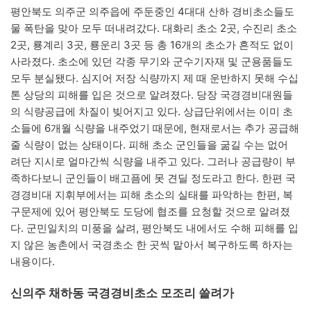
평안북도 의주군 의주읍에 주둔중인 4대대 산하 경비초소들도
물 폭탄을 맞아 모두 떠내려갔다. 대화리 초소 2곳, 수진리 초소
2곳, 룡계리 3곳, 룡운리 3곳 등 총 16개의 초소가 흔적도 없이
사라졌다. 초소에 있던 각종 무기와 군수기자재 및 군용품들도
모두 분실됐다. 심지어 저장 식량까지 제 때 운반하지 못해 수십
톤 상당의 피해를 입은 것으로 알려졌다. 당장 국경경비대원들
의 식량공급에 차질이 빚어지고 있다. 상급단위에서는 이미 초
소들에 6개월 식량을 내주었기 때문에, 현재로서는 추가 공급해
줄 식량이 없는 상태이다. 피해 초소 군인들을 굶길 수는 없어
려단 지시로 얼마간씩 식량을 내주고 있다. 그러나 공급량이 부
족하다보니 군인들이 배고픔에 못 견딜 정도라고 한다. 한편 국
경경비대 지휘부에서는 피해 초소의 실태를 파악하는 한편, 복
구문제에 있어 평안북도 도당에 협조를 요청할 것으로 알려졌
다. 군민일치의 미풍을 살려, 평안북도 내에서도 수해 피해를 입
지 않은 농촌에서 국경초소 한 곳씩 맡아서 복구하도록 하자는
내용이다.
신의주 채하동 국경경비초소 모조리 쓸려가