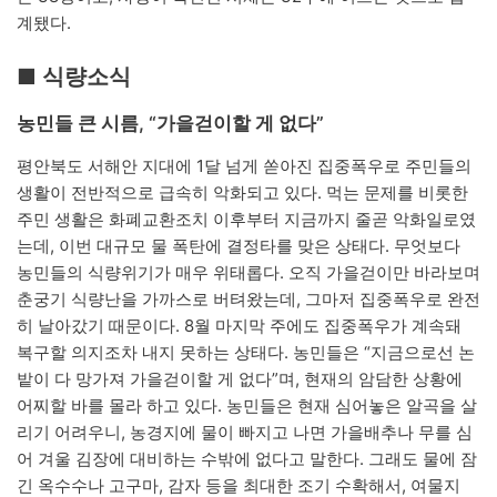
계됐다.
■ 식량소식
농민들 큰 시름, “가을걷이할 게 없다”
평안북도 서해안 지대에 1달 넘게 쏟아진 집중폭우로 주민들의
생활이 전반적으로 급속히 악화되고 있다. 먹는 문제를 비롯한
주민 생활은 화폐교환조치 이후부터 지금까지 줄곧 악화일로였
는데, 이번 대규모 물 폭탄에 결정타를 맞은 상태다. 무엇보다
농민들의 식량위기가 매우 위태롭다. 오직 가을걷이만 바라보며
춘궁기 식량난을 가까스로 버텨왔는데, 그마저 집중폭우로 완전
히 날아갔기 때문이다. 8월 마지막 주에도 집중폭우가 계속돼
복구할 의지조차 내지 못하는 상태다. 농민들은 “지금으로선 논
밭이 다 망가져 가을걷이할 게 없다”며, 현재의 암담한 상황에
어찌할 바를 몰라 하고 있다. 농민들은 현재 심어놓은 알곡을 살
리기 어려우니, 농경지에 물이 빠지고 나면 가을배추나 무를 심
어 겨울 김장에 대비하는 수밖에 없다고 말한다. 그래도 물에 잠
긴 옥수수나 고구마, 감자 등을 최대한 조기 수확해서, 여물지