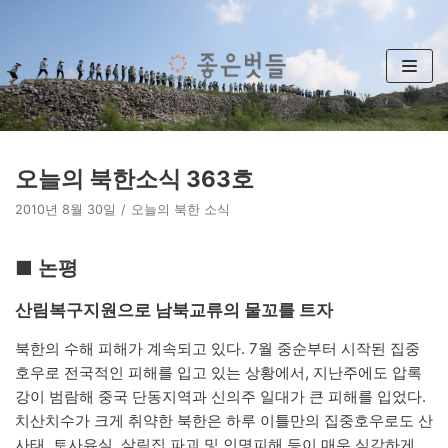
콘
텐
츠
로
건
너
뛰
오늘의 북한소식 363호
기
2010년 8월 30일
오늘의 북한 소식
■ 논평
산림복구지원으로 남북교류의 물꼬를 트자
북한의 수해 피해가 계속되고 있다. 7월 중순부터 시작된 집중
호우로 전국적인 피해를 입고 있는 상황에서, 지난주에도 압록
강이 범람해 중국 단동지역과 신의주 일대가 큰 피해를 입었다.
치산치수가 크게 취약한 북한은 하루 이틀만의 집중호우로도 산
사태, 토사유실, 살림집 파괴 및 인명피해 등이 매우 심각하게