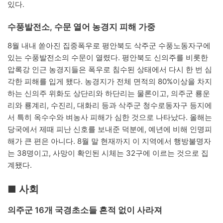
있다.
수풍발전소, 수문 열어 농경지 피해 가중
8월 내내 쏟아진 집중폭우로 평안북도 삭주군 수풍노동자구에
있는 수풍발전소의 수문이 열렸다. 평안북도 신의주를 비롯한
압록강 인근 농경지들은 폭우로 침수된 상태에서 다시 한 번 심
각한 피해를 입게 됐다. 농경지가 전체 면적의 80%이상을 차지
하는 신의주 위화도 상단리와 하단리는 물론이고, 의주군 룡운
리와 룡계리, 수진리, 대화리 등과 삭주군 청수로동자구 등지에
서 특히 옥수수와 벼농사 피해가 심한 것으로 나타났다. 올해는
당국에서 제때 피난 신호를 보내준 덕분에, 예년에 비해 인명피
해가 큰 편은 아니다. 8월 말 현재까지 이 지역에서 행방불명자
는 38명이고, 사망이 확인된 시체는 32구에 이르는 것으로 집
계됐다.
■ 사회
의주군 16개 국경초소들 흔적 없이 사라져