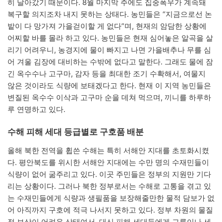
히 날아갔기 때문이다. 8월 마지막 주에도 집중폭우가 계속돼
복구할 의지조차 내지 못하는 상태다. 농민들은 “지금으로선 논
밭이 다 망가져 가을걷이할 게 없다”며, 현재의 암담한 상황에
어찌할 바를 몰라 하고 있다. 농민들은 현재 심어놓은 알곡을 살
리기 어려우니, 농경지에 물이 빠지고 나면 가을배추나 무를 심
어 겨울 김장에 대비하는 수밖에 없다고 말한다. 그래도 물에 잠
긴 옥수수나 고구마, 감자 등을 최대한 조기 수확해서, 여물지
않은 것이라도 식량에 보태겠다고 한다. 현재 이 지역 농민들은
변질된 옥수수 이삭과 고구마 순을 데쳐 먹으며, 끼니를 하루하
루 연명하고 있다.
수해 피해 세대 등급별로 구호품 배분
올해 북한 전역을 휩쓴 수해는 특히 서해안 지대를 초토화시켰
다. 평안북도를 위시한 서해안 지대에는 수만 명의 수재민들이
식량이 없어 굶주리고 있다. 이곳 주민들은 정부의 지원만 기다
리는 상황이다. 그러나 북한 정부로서는 수해로 고통을 겪고 있
는 수재민들에게 식량과 생필품을 보장해줄만한 물적 담보가 없
어 아직까지 구호에 적극 나서지 못하고 있다. 정부 차원의 물질
적 보상이 어려운 상태여서, 대신 피해 세대들에게 그릇이나 세