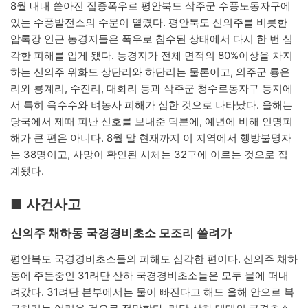
8월 내내 쏟아진 집중폭우로 평안북도 삭주군 수풍노동자구에
있는 수풍발전소의 수문이 열렸다. 평안북도 신의주를 비롯한
압록강 인근 농경지들은 폭우로 침수된 상태에서 다시 한 번 심
각한 피해를 입게 됐다. 농경지가 전체 면적의 80%이상을 차지
하는 신의주 위화도 상단리와 하단리는 물론이고, 의주군 룡운
리와 룡계리, 수진리, 대화리 등과 삭주군 청수로동자구 등지에
서 특히 옥수수와 벼농사 피해가 심한 것으로 나타났다. 올해는
당국에서 제때 피난 신호를 보내준 덕분에, 예년에 비해 인명피
해가 큰 편은 아니다. 8월 말 현재까지 이 지역에서 행방불명자
는 38명이고, 사망이 확인된 시체는 32구에 이르는 것으로 집
계됐다.
■ 사건사고
신의주 채하동 국경경비초소 모조리 쓸려가
평안북도 국경경비초소들의 피해도 심각한 편이다. 신의주 채하
동에 주둔중인 31려단 산하 국경경비초소들은 모두 물에 떠내
려갔다. 31려단 본부에서는 물이 빠진다고 해도 올해 안으로 복