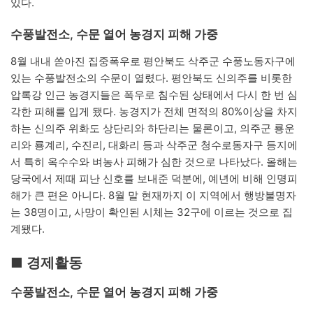
있다.
수풍발전소, 수문 열어 농경지 피해 가중
8월 내내 쏟아진 집중폭우로 평안북도 삭주군 수풍노동자구에
있는 수풍발전소의 수문이 열렸다. 평안북도 신의주를 비롯한
압록강 인근 농경지들은 폭우로 침수된 상태에서 다시 한 번 심
각한 피해를 입게 됐다. 농경지가 전체 면적의 80%이상을 차지
하는 신의주 위화도 상단리와 하단리는 물론이고, 의주군 룡운
리와 룡계리, 수진리, 대화리 등과 삭주군 청수로동자구 등지에
서 특히 옥수수와 벼농사 피해가 심한 것으로 나타났다. 올해는
당국에서 제때 피난 신호를 보내준 덕분에, 예년에 비해 인명피
해가 큰 편은 아니다. 8월 말 현재까지 이 지역에서 행방불명자
는 38명이고, 사망이 확인된 시체는 32구에 이르는 것으로 집
계됐다.
■ 경제활동
수풍발전소, 수문 열어 농경지 피해 가중