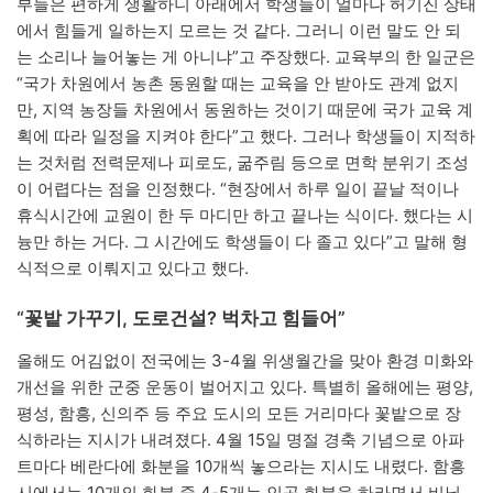
부들은 편하게 생활하니 아래에서 학생들이 얼마나 허기진 상태
에서 힘들게 일하는지 모르는 것 같다. 그러니 이런 말도 안 되
는 소리나 늘어놓는 게 아니냐”고 주장했다. 교육부의 한 일군은
“국가 차원에서 농촌 동원할 때는 교육을 안 받아도 관계 없지
만, 지역 농장들 차원에서 동원하는 것이기 때문에 국가 교육 계
획에 따라 일정을 지켜야 한다”고 했다. 그러나 학생들이 지적하
는 것처럼 전력문제나 피로도, 굶주림 등으로 면학 분위기 조성
이 어렵다는 점을 인정했다. “현장에서 하루 일이 끝날 적이나
휴식시간에 교원이 한 두 마디만 하고 끝나는 식이다. 했다는 시
늉만 하는 거다. 그 시간에도 학생들이 다 졸고 있다”고 말해 형
식적으로 이뤄지고 있다고 했다.
“꽃밭 가꾸기, 도로건설? 벅차고 힘들어”
올해도 어김없이 전국에는 3-4월 위생월간을 맞아 환경 미화와
개선을 위한 군중 운동이 벌어지고 있다. 특별히 올해에는 평양,
평성, 함흥, 신의주 등 주요 도시의 모든 거리마다 꽃밭으로 장
식하라는 지시가 내려졌다. 4월 15일 명절 경축 기념으로 아파
트마다 베란다에 화분을 10개씩 놓으라는 지시도 내렸다. 함흥
시에서는 10개의 화분 중 4-5개는 인공 화분을 하라면서 비닐