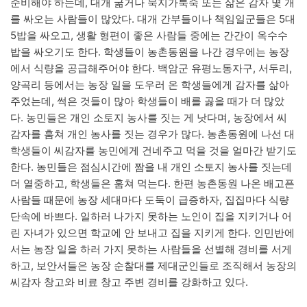
준비해야 하는데, 대개 굶거나 묵지가룩죽 또는 삶은 감자 몇 개
를 싸오는 사람들이 많았다. 대개 간부들이나 책임일군들은 5대
5밥을 싸오고, 생활 형편이 좋은 사람들 중에는 간간이 옥수수
밥을 싸오기도 한다. 학생들이 농촌동원을 나간 경우에는 농장
에서 식량을 공급해주어야 한다. 백암군 유평노동자구, 서두리,
양곡리 등에서는 농장 일을 도우러 온 학생들에게 감자를 삶아
주었는데, 썩은 것들이 많아 학생들이 배를 곯을 때가 더 많았
다. 농민들은 개인 소토지 농사를 짓는 게 낫다며, 농장에서 씨
감자를 훔쳐 개인 농사를 짓는 경우가 많다. 농촌동원에 나선 대
학생들이 씨감자를 농민에게 건네주고 먹을 것을 얼마간 받기도
한다. 농민들은 점심시간에 짬을 내 개인 소토지 농사를 짓는데
더 열중하고, 학생들은 훔쳐 먹는다. 한편 농촌동원 나온 배고픈
사람들 때문에 농장 세대마다 도둑이 급증하자, 집집마다 식량
단속에 바쁘다. 일하러 나가지 못하는 노인이 집을 지키거나 어
린 자녀가 있으면 학교에 안 보내고 집을 지키게 한다. 인민반에
서는 농장 일을 하러 가지 못하는 사람들을 선별해 경비를 서게
하고, 보안서들은 농장 순찰대를 제대군인들로 조직해서 농장의
씨감자 창고와 비료 창고 주변 경비를 강화하고 있다.