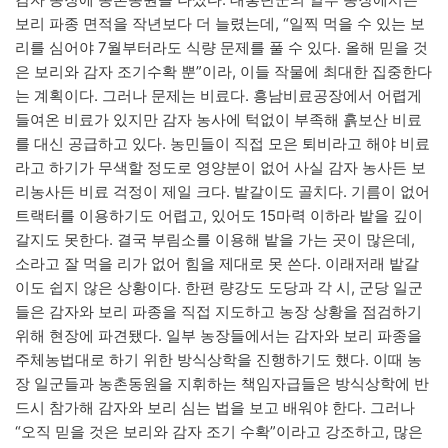
보리 파종 면적을 작년보다 더 늘렸는데, “일찍 먹을 수 있는 보
리를 심어야 7월부터라도 식량 문제를 풀 수 있다. 올해 믿을 것
은 보리와 감자 조기수확 뿐”이라, 이들 작물에 최대한 집중한다
는 계획이다. 그러나 문제는 비료다. 흥남비료공장에서 어렵게
들여온 비료가 있지만 감자 농사에 턱없이 부족해 흙보산 비료
를 대신 공급하고 있다. 농민들이 직접 모은 퇴비라고 해야 비료
라고 하기가 무색할 정도로 영양분이 없어 사실 감자 농사든 보
리농사든 비료 걱정이 제일 크다. 밭갈이도 골치다. 기름이 없어
트랙터를 이용하기도 어렵고, 있어도 15마력 이하라 밭을 깊이
갈지도 못한다. 결국 부림소를 이용해 밭을 가는 곳이 많은데,
소라고 잘 먹을 리가 없어 힘을 제대로 못 쓴다. 이래저래 밭갈
이도 쉽지 않은 상황이다. 한편 량강도 도당과 각 시, 군당 일군
들은 감자와 보리 파종을 직접 지도하고 농장 상황을 점검하기
위해 현장에 파견됐다. 일부 농장들에서는 감자와 보리 파종을
주체농법대로 하기 위한 방식상학을 진행하기도 했다. 이때 농
장 일군들과 농촌동원을 지휘하는 책임자급들은 방식상학에 반
드시 참가해 감자와 보리 심는 법을 보고 배워야 한다. 그러나
“오직 믿을 것은 보리와 감자 조기 수확”이라고 강조하고, 많은