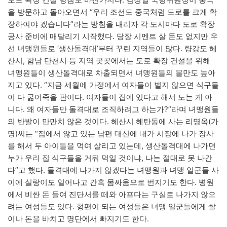
을 방문하고 돌아오면서 “우리 조선도 중국처럼 도로를 크게 확
장하여야 겠습니다”라는 방침을 내리자 각 도시마다 도로 확장
공사 준비에 매달리기 시작했다. 당장 시멘트 살 돈도 없지만 우
선 녀맹원들로 ‘생산돌격대’부터 꾸린 지역들이 많다. 량강도 혜
산시, 함남 단천시 등 지역 곳곳에서는 도로 확장 건설을 위해
녀맹원들이 생산돌격대로 차출되면서 녀맹원들의 불만도 높아
지고 있다. “지금 세월에 가정에서 여자들이 벌지 않으면 식구들
이 다 굶어죽을 판이다. 여자들이 집에 있다고 해서 노는 게 아
니다. 왜 여자들만 돌격대로 조직하려고 하는가?”라며 녀맹원들
의 반발이 만만치 않은 것이다. 혜산시 혜탄동에 사는 리명옥(가
명)씨는 “집에서 앓고 있는 남편 대신에 내가 시장에 나가 장사
를 해서 두 아이들을 먹여 살리고 있는데, 생산돌격대에 나가면
누가 우리 집 식구들을 거둬 먹일 것이냐, 나는 절대로 못 나간
다”고 했다. 돌격대에 나가지 않겠다는 녀맹원과 녀맹 일군들 사
이에 실랑이도 일어나고 간혹 몸싸움으로 번지기도 한다. 병원
에서 비싼 돈 들여 진단서를 떼와 아프다는 구실로 나가지 않으
려는 여성들도 있다. 형편이 되는 여성들은 녀맹 일군들에게 쌀
이나 돈을 바치고 명단에서 빠지기도 한다.