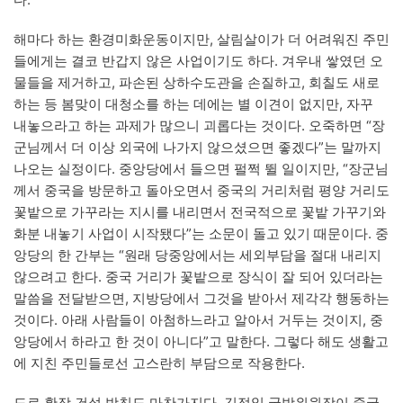
해마다 하는 환경미화운동이지만, 살림살이가 더 어려워진 주민
들에게는 결코 반갑지 않은 사업이기도 하다. 겨우내 쌓였던 오
물들을 제거하고, 파손된 상하수도관을 손질하고, 회칠도 새로
하는 등 봄맞이 대청소를 하는 데에는 별 이견이 없지만, 자꾸
내놓으라고 하는 과제가 많으니 괴롭다는 것이다. 오죽하면 “장
군님께서 더 이상 외국에 나가지 않으셨으면 좋겠다”는 말까지
나오는 실정이다. 중앙당에서 들으면 펄쩍 뛸 일이지만, “장군님
께서 중국을 방문하고 돌아오면서 중국의 거리처럼 평양 거리도
꽃밭으로 가꾸라는 지시를 내리면서 전국적으로 꽃밭 가꾸기와
화분 내놓기 사업이 시작됐다”는 소문이 돌고 있기 때문이다. 중
앙당의 한 간부는 “원래 당중앙에서는 세외부담을 절대 내리지
않으려고 한다. 중국 거리가 꽃밭으로 장식이 잘 되어 있더라는
말씀을 전달받으면, 지방당에서 그것을 받아서 제각각 행동하는
것이다. 아래 사람들이 아첨하느라고 알아서 거두는 것이지, 중
앙당에서 하라고 한 것이 아니다”고 말한다. 그렇다 해도 생활고
에 지친 주민들로선 고스란히 부담으로 작용한다.
도로 확장 건설 방침도 마찬가지다. 김정일 국방위원장이 중국