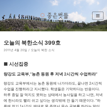
콘
텐
츠
로
건
너
뛰
오늘의 북한소식 399호
기
2011년 4월 20일
오늘의 북한 소식
■ 시선집중
량강도 교육부,“농촌 동원 후 저녁 2시간씩 수업하라”
량강도 교육부에서는 농촌 동원에 나가더라도, 끝나면 2시간씩
수업을 진행하라고 지시했다. 학생들은 기막히다는 반응이다.
하루 종일 잘 먹지도 못하는 상태에서 농사일을 하고 나면, 저녁
에 한시라도 빨리 쉬고 싶다는 생각밖에 안 들기 때문이다. “하
루에 전기 1시간도 제대로 못 주면서 무슨 공부를 하라는 말이