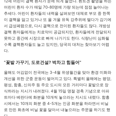
12세 어린이 결핵 환자가 눈에 띄게 늘었다. 뢴트겐 촬영을 하는
어린이 환자 수가 매일 70-80명에 가량 되는데 점점 늘어나는
추세다. 어린이 환자들의 내력을 살펴보면 대체로 부모 중 한쪽
이 결핵을 앓고 있거나 또 올 겨울 유독 강추위에 떨다가 감기에
서 급성폐렴으로, 다시 결핵으로 전이된 환자들도 많다. 개방성
결핵 환자들에게는 치료약이 공급되지만, 환자들에게 전달되지
못하고 중간에 시장으로 빠져 나가기도 한다. 식량난이 심화될
수록 결핵환자들도 늘고 있지만, 당국의 대처는 찾아보기 어렵
다.
“꽃밭 가꾸기, 도로건설? 벅차고 힘들어”
올해도 어김없이 전국에는 3-4월 위생월간을 맞아 환경 미화와
개선을 위한 군중 운동이 벌어지고 있다. 특별히 올해에는 평양,
평성, 함흥, 신의주 등 주요 도시의 모든 거리마다 꽃밭으로 장
식하라는 지시가 내려졌다. 4월 15일 명절 경축 기념으로 아파
트마다 베란다에 화분을 10개씩 놓으라는 지시도 내렸다. 함흥
시에서는 10개의 화분 중 4-5개는 인공 화분을 하라면서 비닐
로 만든 화초에 비닐 꽃을 달아서 내놓으라는 주문을 하기도 했
다.