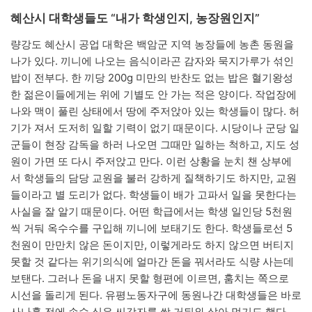
혜산시 대학생들도 “내가 학생인지, 농장원인지”
량강도 혜산시 공업 대학은 백암군 지역 농장들에 농촌 동원을
나가 있다. 끼니에 나오는 음식이라곤 감자와 묵지가루가 섞인
밥이 전부다. 한 끼당 200g 미만의 반찬도 없는 밥은 혈기왕성
한 젊은이들에게는 위에 기별도 안 가는 적은 양이다. 작업장에
나와 맥이 풀린 상태에서 땅에 주저앉아 있는 학생들이 많다. 허
기가 져서 도저히 일할 기력이 없기 때문이다. 시당이나 군당 일
군들이 현장 감독을 하러 나오면 그때만 일하는 척하고, 지도 성
원이 가면 또 다시 주저앉고 만다. 이런 상황을 눈치 챈 상부에
서 학생들의 담당 교원을 불러 강하게 질책하기도 하지만, 교원
들이라고 별 도리가 없다. 학생들이 배가 고파서 일을 못한다는
사실을 잘 알기 때문이다. 어떤 학급에서는 학생 일인당 5천원
씩 거둬 옥수수를 구입해 끼니에 보태기도 한다. 학생들로선 5
천원이 만만치 않은 돈이지만, 이렇게라도 하지 않으면 버티지
못할 것 같다는 위기의식에 얼마간 돈을 꿔서라도 식량 사는데
보탠다. 그러나 돈을 내지 못할 형편에 이르면, 훔치는 쪽으로
시선을 돌리게 된다. 유평노동자구에 동원나간 대학생들은 바로
사나흘 전에 손수 심은 씨감자를 싹 거둬와 삶아 먹기도 했다.