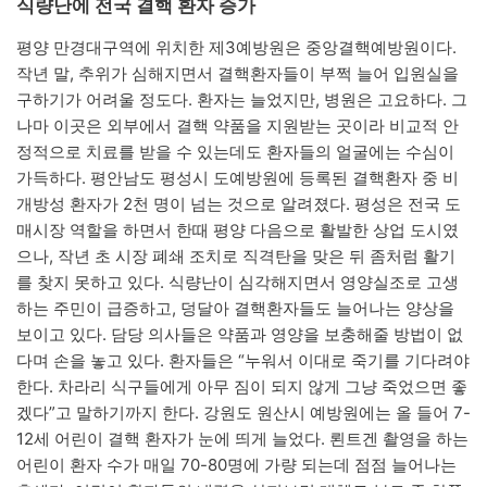
식량난에 전국 결핵 환자 증가
평양 만경대구역에 위치한 제3예방원은 중앙결핵예방원이다.
작년 말, 추위가 심해지면서 결핵환자들이 부쩍 늘어 입원실을
구하기가 어려울 정도다. 환자는 늘었지만, 병원은 고요하다. 그
나마 이곳은 외부에서 결핵 약품을 지원받는 곳이라 비교적 안
정적으로 치료를 받을 수 있는데도 환자들의 얼굴에는 수심이
가득하다. 평안남도 평성시 도예방원에 등록된 결핵환자 중 비
개방성 환자가 2천 명이 넘는 것으로 알려졌다. 평성은 전국 도
매시장 역할을 하면서 한때 평양 다음으로 활발한 상업 도시였
으나, 작년 초 시장 폐쇄 조치로 직격탄을 맞은 뒤 좀처럼 활기
를 찾지 못하고 있다. 식량난이 심각해지면서 영양실조로 고생
하는 주민이 급증하고, 덩달아 결핵환자들도 늘어나는 양상을
보이고 있다. 담당 의사들은 약품과 영양을 보충해줄 방법이 없
다며 손을 놓고 있다. 환자들은 “누워서 이대로 죽기를 기다려야
한다. 차라리 식구들에게 아무 짐이 되지 않게 그냥 죽었으면 좋
겠다”고 말하기까지 한다. 강원도 원산시 예방원에는 올 들어 7-
12세 어린이 결핵 환자가 눈에 띄게 늘었다. 뢴트겐 촬영을 하는
어린이 환자 수가 매일 70-80명에 가량 되는데 점점 늘어나는