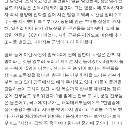
고 빌었다. 소지하고 있던 물건들이 탈탈 털렸는데, 장군님께 선
물로 하사받은 손목시계까지 털렸다. 그는 함흥시에 도착하자마
자 즉각 평양에 전화를 걸어 사건 발생 지역과 시간을 알려주고
수사를 지시했다. 특수부대가 동원돼 인근 부대를 샅샅이 조사
해, 일주일 만에 당시 강도짓을 한 군인들을 잡아냈다. 실제 붙
잡힌 인원만 30명이 넘었다. 지휘 군관은 평양으로 이송해 추가
조사를 벌였고, 나머지는 군법에 따라 처리했다.
올해 들어 이런 사건이 벌써 50여 건에 달한다. 사실은 간부 차
량이라는 것을 일부러 노리고 저지른 사건들이었다. 3월까지 숨
진 사람이 15명에 이른다. 전에는 돈 좀 있어 보이는 주민들을
상대로 도둑질을 했다면, 최근에는 간부 차량을 노리는 건수가
부쩍 늘고 있어 당국에서도 예의 주시하고 있다. 이들이 물건을
강탈하는데 그치지 않고, 사람 목숨까지 함부로 해한다는 점 때
문에 간부들도 두려워한다. 1월 말에는 전국 도, 시, 군당 간부들
은 물론이고, 국내에 다녀가는 해외대표부들에게도 “한밤중에
절대 승용차를 타고 시내를 벗어나지 말라”고 주의를 주기도 했
다. 사건을 처리하려면 한밤중에 움직여야 하는 보안서와 보위
부에도 “사정이 급해 꼭 움직여야 한다면 중간에 군인이 나타나