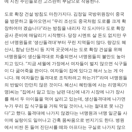
에 지친 주민들로선 고스란히 부담으로 작용한다.
도로 확장 건설 방침도 마찬가지다. 김정일 국방위원장이 중국
을 방문하고 돌아오면서 “우리 조선도 중국처럼 도로를 크게 확
장하여야 겠습니다”라는 방침을 내리자 각 도시마다 도로 확장
공사 준비에 매달리기 시작했다. 당장 시멘트 살 돈도 없지만 우
선 녀맹원들로 ‘생산돌격대’부터 꾸린 지역들이 많다. 량강도 혜
산시, 함남 단천시 등 지역 곳곳에서는 도로 확장 건설을 위해
녀맹원들이 생산돌격대로 차출되면서 녀맹원들의 불만도 높아
지고 있다. “지금 세월에 가정에서 여자들이 벌지 않으면 식구들
이 다 굶어죽을 판이다. 여자들이 집에 있다고 해서 노는 게 아
니다. 왜 여자들만 돌격대로 조직하려고 하는가?”라며 녀맹원들
의 반발이 만만치 않은 것이다. 혜산시 혜탄동에 사는 리명옥(가
명)씨는 “집에서 앓고 있는 남편 대신에 내가 시장에 나가 장사
를 해서 두 아이들을 먹여 살리고 있는데, 생산돌격대에 나가면
누가 우리 집 식구들을 거둬 먹일 것이냐, 나는 절대로 못 나간
다”고 했다. 돌격대에 나가지 않겠다는 녀맹원과 녀맹 일군들 사
이에 실랑이도 일어나고 간혹 몸싸움으로 번지기도 한다. 병원
에서 비싼 돈 들여 진단서를 떼와 아프다는 구실로 나가지 않으