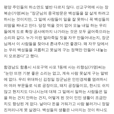
평양 주민들의 하소연도 별반 다르지 않다. 선교구역에 사는 장
복순(가명)씨는 “장군님의 중국방문은 백성들을 잘 살게 하려고
하시는 것이지만, 그 밑에 사람들이 일을 잘 못하니 꼭 백성들의
피땀을 짜내고 만다. 당장 먹을 것이 없어 오늘 내일 하는 우리
들에게 도로 확장 공사에까지 나가라는 것은 모두 굶어죽으라는
소리와 같다. 누가 이런 말라죽일 짓을 자꾸 만들어내는지, 장군
님께서 이 사람들을 찾아내 혼내주시면 좋겠다. 왜 자꾸 당에서
는 우리 백성들을 괴롭히고 못살게 구는 정책만 만들어 내놓는
지 모르겠다”고 했다.
함경남도 함흥시 사포구역 사포 1동에 사는 리향심(가명)씨는
“눈만 뜨면 기분 좋은 소리는 없고, 계속 사람 못살게 구는 말밖
에 없다. 우리 위대하신 김정일 장군님은 인민경제를 염려하시
어 여러 부문들로 식료 공장이요, 돼지 공장들이요, 한시도 쉬지
않고 현지지도 다니시는데 대체 그 밑에서 일하는 사람들은 일
을 하는 건지 안하는 건지, 어떻게 된 것이 인민 생활이 조금만
치도 향상된 게 없다. 날마다 돈을 거둬가고 사람 불러가니 정말
진저리나게 못 살겠다. 백성들의 생활은 나아지는 것이 하나도