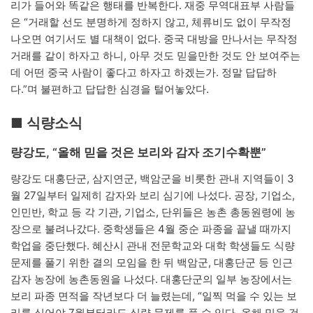
리가 들어와 똑같은 행태를 반복한다. 재중 무역대표부 사람들
은 “거래할 선도 분명하게 정하지 않고, 체류비도 없이 무작정
나오면 여기서도 별 대책이 없다. 중국 대방을 만나서는 무작정
거래를 같이 하자고 하니, 아무 것도 믿을만한 것도 안 보여주는
데 어떤 중국 사람이 좋다고 하자고 하겠는가. 정말 답답하
다.”며 불편하고 답답한 심경을 털어놓았다.
■ 식량소식
량강도, “올해 믿을 것은 보리와 감자 조기수확뿐”
량강도 대홍단군, 삼지연군, 백암군을 비롯한 관내 지역들이 3
월 27일부터 일제히 감자와 보리 심기에 나섰다. 공장, 기업소,
인민반, 학교 등 각 기관, 기업소, 단위들은 농촌 총동원령에 농
장으로 불려나갔다. 중학생들은 4월 중순 파종을 끝낼 때까지
학업을 중단했다. 혜산시 관내 전문학교와 대학 학생들도 식량
문제를 풀기 위한 결의 모임을 한 뒤 백암군, 대홍단군 등 인근
감자 농장에 농촌동원을 나섰다. 대홍단군의 일부 농장에서는
보리 파종 면적을 작년보다 더 늘렸는데, “일찍 먹을 수 있는 보
리를 심어야 7월부터라도 식량 문제를 풀 수 있다. 올해 믿을 것