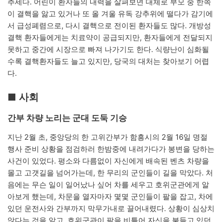
추세다. 어린이 환자들의 내력을 살펴보면 대체로 부모 중 한쪽
이 결핵을 앓고 있거나 또 올 겨울 유독 강추위에 떨다가 감기에
서 급성폐렴으로, 다시 결핵으로 전이된 환자들도 많다. 개방성
결핵 환자들에게는 치료약이 공급되지만, 환자들에게 전달되지
못하고 중간에 시장으로 빠져 나가기도 한다. 식량난이 심화될
수록 결핵환자들도 늘고 있지만, 당국의 대처는 찾아보기 어렵
다.
■ 사회
간부 차량 노리는 군대 도둑 기승
지난 2월 초, 중앙당의 한 고위간부가 함흥시의 2월 16일 명절
행사 준비 상황을 점검하러 한밤중에 내려가다가 봉변을 당하는
사건이 있었다. 평소와 다름없이 자신에게 배속된 벤츠 차량을
몰고 고갯길을 넘어가는데, 한 무리의 군인들이 길을 막았다. 처
음에는 무슨 일이 일어났나 싶어 차를 세우고 호위군관에게 알
아보게 했는데, 차문을 열자마자 몇몇 군인들이 팔을 잡고, 차에
있던 운전사와 간부까지 막무가내로 끌어내렸다. 상황이 심상치
않다는 것을 알고, 호위군관이 팔을 비틀어 자신을 붙들고 있던