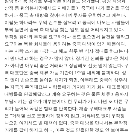
심양 8개 등 장기로 주재하는 회사들도 증가했다. 평양 식당과
상점 등 편의봉사망에서도 지배인들이 중국에 나가 물건을 구입
하거나 중국 측 대방을 찾아다니며 투자를 유치하려고 애쓴다.
이렇듯 하나라도 무역 건수를 잡으려고 중국에 나오는 사람들이
부쩍 늘면서 중국 측 대방을 찾는 일도 점점 어려워지고 있다.
무작정 찾아와 투자를 요구하거나 돈도 없으면서 물건을 달라고
요구하는 북한 회사들에 응하려는 중국 대방이 없기 때문이다.
아는 사람 소개로 나갔다고 해도 한두 번 식사 접대를 하고는 다
시 만나려고 하는 경우가 많지 않다. 장기간 신뢰를 쌓아온 처지
가 아니면 아무리 좋은 거래라고 장담해도 선뜻 믿지 않는다. 무
역 대표단은 중국 체류 가능 기간이 1주일 내외에 불과하다. 성
과 없이 빈손으로 돌아갈 처지가 되면, 아무래도 중국에 상주하
는 자국의 무역대표부 사람들에게 의지해 자기 회사 대표들에게
대방들을 연결해달라고 계속 요구하는 것은 물론 체류비용까지
부담시키는 경우가 대부분이다. 한 무리가 가고 나면 또 다른 무
리가 들어와 똑같은 행태를 반복한다. 재중 무역대표부 사람들
은 “거래할 선도 분명하게 정하지 않고, 체류비도 없이 무작정
나오면 여기서도 별 대책이 없다. 중국 대방을 만나서는 무작정
거래를 같이 하자고 하니, 아무 것도 믿을만한 것도 안 보여주는