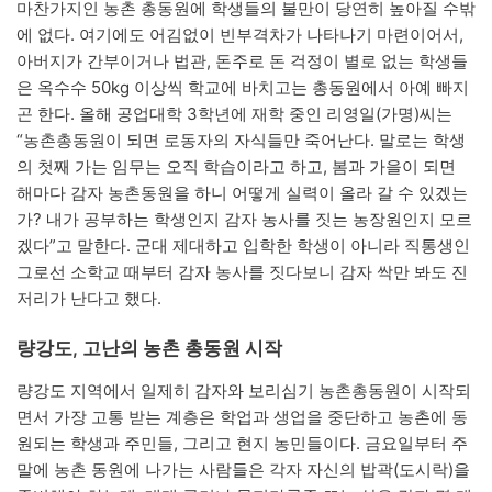
마찬가지인 농촌 총동원에 학생들의 불만이 당연히 높아질 수밖
에 없다. 여기에도 어김없이 빈부격차가 나타나기 마련이어서,
아버지가 간부이거나 법관, 돈주로 돈 걱정이 별로 없는 학생들
은 옥수수 50kg 이상씩 학교에 바치고는 총동원에서 아예 빠지
곤 한다. 올해 공업대학 3학년에 재학 중인 리영일(가명)씨는
“농촌총동원이 되면 로동자의 자식들만 죽어난다. 말로는 학생
의 첫째 가는 임무는 오직 학습이라고 하고, 봄과 가을이 되면
해마다 감자 농촌동원을 하니 어떻게 실력이 올라 갈 수 있겠는
가? 내가 공부하는 학생인지 감자 농사를 짓는 농장원인지 모르
겠다”고 말한다. 군대 제대하고 입학한 학생이 아니라 직통생인
그로선 소학교 때부터 감자 농사를 짓다보니 감자 싹만 봐도 진
저리가 난다고 했다.
량강도, 고난의 농촌 총동원 시작
량강도 지역에서 일제히 감자와 보리심기 농촌총동원이 시작되
면서 가장 고통 받는 계층은 학업과 생업을 중단하고 농촌에 동
원되는 학생과 주민들, 그리고 현지 농민들이다. 금요일부터 주
말에 농촌 동원에 나가는 사람들은 각자 자신의 밥곽(도시락)을