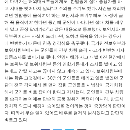
에 다녀가는 해외대표부들에게도 “한밤중에 절대 승용차를 타
고 시내를 벗어나지 말라”고 주의를 주기도 했다. 사건을 처리하
려면 한밤중에 움직여야 하는 보안서와 보위부에도 “사정이 급
해 꼭 움직여야 한다면 중간에 군인이 나타나면 절대 차를 세우
지 말고 곧장 달려가라”고 같은 내용으로 통보했다. 보안서와 보
위부원이라는 사실이 드러나면, 오히려 목숨을 없애는 경우가
더 빈번하기 때문에 한층 경각심을 촉구했다. 국가안전보위부와
보위사령부에서는 군인들의 간부 차량 습격 사고가 빈번해지자
집중조사를 벌이기로 했다. 인명피해와 사고가 벌어진 현장에서
는 보위부 및 보위사령부 등의 연합기동대가 조사를 벌이고 있
는데도 강탈 사고는 끊이지 않고 계속되고 있다. 보위사령부에
서는 함흥 고갯길에서 30명의 군인들을 데리고 일을 벌였던 군
관과 전국 각지에서 맨 먼저 잡힌 군인들을 시범삼아 공개처형
해서 군기를 바로 잡아야 한다고 지시했다. 군인들이 간부 차량
을 습격하는 데에는 단순히 금품 갈취가 목적이 아니라, 반드시
정치적 의도나 배경이 숨어있을 것이라는 것이 중앙당의 판단이
다. 따라서 무슨 일이 있어도 배후를 철저히 밝히겠다고 단단히
벼르고 있다.