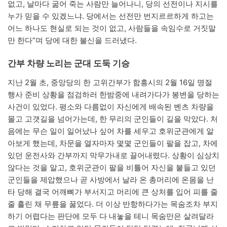
없고, 날마다 굶어 죽는 사람만 늘어나니, 당의 선전이나 지시를
누가 믿을 수 있겠느냐. 당에서는 선전만 번지르르하게 하고는
어느 하나도 현실로 되는 것이 없고, 사람들을 속임수로 거짓말
만 한다”며 당에 대한 불신을 드러냈다.
간부 차량 노리는 군대 도둑 기승
지난 2월 초, 중앙당의 한 고위간부가 함흥시의 2월 16일 명절
행사 준비 상황을 점검하러 한밤중에 내려가다가 봉변을 당하는
사건이 있었다. 평소와 다름없이 자신에게 배속된 벤츠 차량을
몰고 고갯길을 넘어가는데, 한 무리의 군인들이 길을 막았다. 처
음에는 무슨 일이 일어났나 싶어 차를 세우고 호위군관에게 알
아보게 했는데, 차문을 열자마자 몇몇 군인들이 팔을 잡고, 차에
있던 운전사와 간부까지 막무가내로 끌어내렸다. 상황이 심상치
않다는 것을 알고, 호위군관이 팔을 비틀어 자신을 붙들고 있던
군인들을 제압했으나 곧 사방에서 날라 온 총머리에 온몸을 난
타 당해 결국 어깨뼈가 부서지고 머리에 큰 상처를 입어 피를 줄
줄 흘린 채 무릎을 꿇었다. 더 이상 반항하다가는 목숨조차 부지
하기 어렵다는 판단에 모두 다 내놓을 테니 목숨만은 살려달라