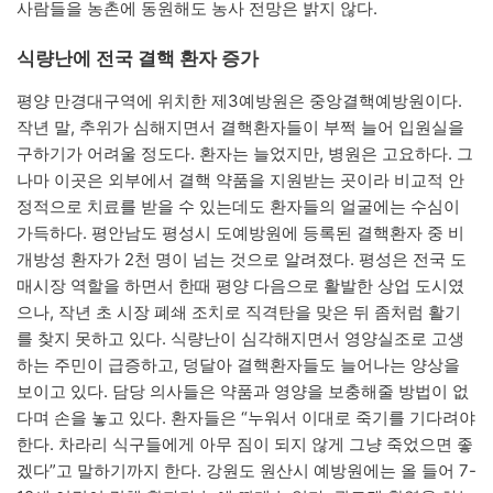
사람들을 농촌에 동원해도 농사 전망은 밝지 않다.
식량난에 전국 결핵 환자 증가
평양 만경대구역에 위치한 제3예방원은 중앙결핵예방원이다.
작년 말, 추위가 심해지면서 결핵환자들이 부쩍 늘어 입원실을
구하기가 어려울 정도다. 환자는 늘었지만, 병원은 고요하다. 그
나마 이곳은 외부에서 결핵 약품을 지원받는 곳이라 비교적 안
정적으로 치료를 받을 수 있는데도 환자들의 얼굴에는 수심이
가득하다. 평안남도 평성시 도예방원에 등록된 결핵환자 중 비
개방성 환자가 2천 명이 넘는 것으로 알려졌다. 평성은 전국 도
매시장 역할을 하면서 한때 평양 다음으로 활발한 상업 도시였
으나, 작년 초 시장 폐쇄 조치로 직격탄을 맞은 뒤 좀처럼 활기
를 찾지 못하고 있다. 식량난이 심각해지면서 영양실조로 고생
하는 주민이 급증하고, 덩달아 결핵환자들도 늘어나는 양상을
보이고 있다. 담당 의사들은 약품과 영양을 보충해줄 방법이 없
다며 손을 놓고 있다. 환자들은 “누워서 이대로 죽기를 기다려야
한다. 차라리 식구들에게 아무 짐이 되지 않게 그냥 죽었으면 좋
겠다”고 말하기까지 한다. 강원도 원산시 예방원에는 올 들어 7-