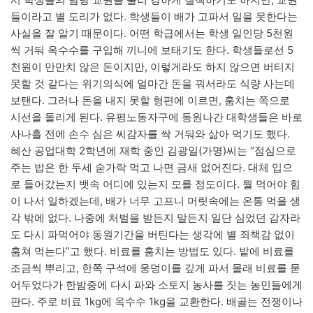
들이라고 별 도리가 없다. 학생들이 배가 고파서 일을 못한다는
사실을 잘 알기 때문이다. 어떤 학급에서는 학생 일인당 5천원
씩 거둬 옥수수를 구입해 끼니에 보태기도 한다. 학생들로선 5
천원이 만만치 않은 돈이지만, 이렇게라도 하지 않으면 버티지
못할 것 같다는 위기의식에 얼마간 돈을 꿔서라도 식량 사는데
보탠다. 그러나 돈을 내지 못할 형편에 이르면, 훔치는 쪽으로
시선을 돌리게 된다. 유평노동자구에 동원나간 대학생들은 바로
사나흘 전에 손수 심은 씨감자를 싹 거둬와 삶아 먹기도 했다.
혜산 공업대학 2학년에 재학 중인 김광일(가명)씨는 “점심으로
주는 밥은 한 두세 숟가락 먹고 나면 금새 없어진다. 대체 입으
로 들어갔는지 뱃속 어디에 있는지 모를 정도이다. 뭘 먹어야 힘
이 나서 일하겠는데, 배가 너무 고프니 머릿속에는 온통 먹을 생
각 밖에 없다. 나중에 처벌을 받든지 말든지 일단 심었던 감자라
도 다시 파먹어야 동원기간을 버틴다는 생각에 별 죄책감 없이
훔쳐 먹는다”고 했다. 비료를 훔치는 방법도 있다. 밭에 비료를
조금씩 뿌리고, 한쪽 구석에 웅덩이를 깊게 파서 몰래 비료를 묻
어두었다가 한밤중에 다시 파와 소토지 농사를 짓는 농민들에게
판다. 주로 비료 1kg에 옥수수 1kg을 교환한다. 배곯는 전쟁이나