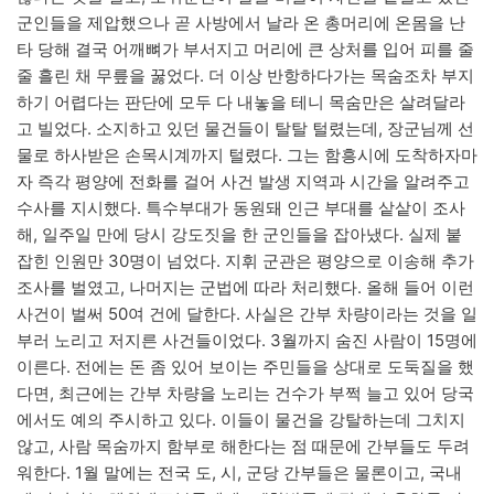
군인들을 제압했으나 곧 사방에서 날라 온 총머리에 온몸을 난
타 당해 결국 어깨뼈가 부서지고 머리에 큰 상처를 입어 피를 줄
줄 흘린 채 무릎을 꿇었다. 더 이상 반항하다가는 목숨조차 부지
하기 어렵다는 판단에 모두 다 내놓을 테니 목숨만은 살려달라
고 빌었다. 소지하고 있던 물건들이 탈탈 털렸는데, 장군님께 선
물로 하사받은 손목시계까지 털렸다. 그는 함흥시에 도착하자마
자 즉각 평양에 전화를 걸어 사건 발생 지역과 시간을 알려주고
수사를 지시했다. 특수부대가 동원돼 인근 부대를 샅샅이 조사
해, 일주일 만에 당시 강도짓을 한 군인들을 잡아냈다. 실제 붙
잡힌 인원만 30명이 넘었다. 지휘 군관은 평양으로 이송해 추가
조사를 벌였고, 나머지는 군법에 따라 처리했다. 올해 들어 이런
사건이 벌써 50여 건에 달한다. 사실은 간부 차량이라는 것을 일
부러 노리고 저지른 사건들이었다. 3월까지 숨진 사람이 15명에
이른다. 전에는 돈 좀 있어 보이는 주민들을 상대로 도둑질을 했
다면, 최근에는 간부 차량을 노리는 건수가 부쩍 늘고 있어 당국
에서도 예의 주시하고 있다. 이들이 물건을 강탈하는데 그치지
않고, 사람 목숨까지 함부로 해한다는 점 때문에 간부들도 두려
워한다. 1월 말에는 전국 도, 시, 군당 간부들은 물론이고, 국내