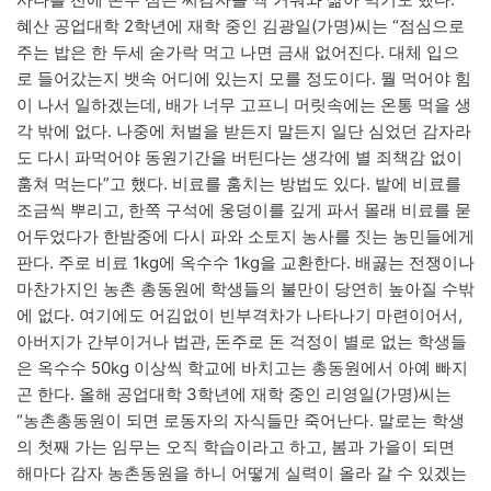
혜산 공업대학 2학년에 재학 중인 김광일(가명)씨는 “점심으로
주는 밥은 한 두세 숟가락 먹고 나면 금새 없어진다. 대체 입으
로 들어갔는지 뱃속 어디에 있는지 모를 정도이다. 뭘 먹어야 힘
이 나서 일하겠는데, 배가 너무 고프니 머릿속에는 온통 먹을 생
각 밖에 없다. 나중에 처벌을 받든지 말든지 일단 심었던 감자라
도 다시 파먹어야 동원기간을 버틴다는 생각에 별 죄책감 없이
훔쳐 먹는다”고 했다. 비료를 훔치는 방법도 있다. 밭에 비료를
조금씩 뿌리고, 한쪽 구석에 웅덩이를 깊게 파서 몰래 비료를 묻
어두었다가 한밤중에 다시 파와 소토지 농사를 짓는 농민들에게
판다. 주로 비료 1kg에 옥수수 1kg을 교환한다. 배곯는 전쟁이나
마찬가지인 농촌 총동원에 학생들의 불만이 당연히 높아질 수밖
에 없다. 여기에도 어김없이 빈부격차가 나타나기 마련이어서,
아버지가 간부이거나 법관, 돈주로 돈 걱정이 별로 없는 학생들
은 옥수수 50kg 이상씩 학교에 바치고는 총동원에서 아예 빠지
곤 한다. 올해 공업대학 3학년에 재학 중인 리영일(가명)씨는
“농촌총동원이 되면 로동자의 자식들만 죽어난다. 말로는 학생
의 첫째 가는 임무는 오직 학습이라고 하고, 봄과 가을이 되면
해마다 감자 농촌동원을 하니 어떻게 실력이 올라 갈 수 있겠는