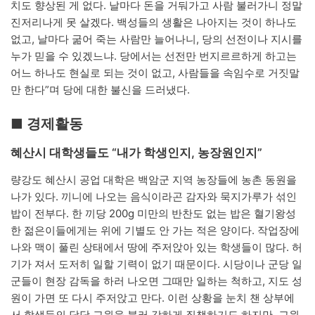
치도 향상된 게 없다. 날마다 돈을 거둬가고 사람 불러가니 정말
진저리나게 못 살겠다. 백성들의 생활은 나아지는 것이 하나도
없고, 날마다 굶어 죽는 사람만 늘어나니, 당의 선전이나 지시를
누가 믿을 수 있겠느냐. 당에서는 선전만 번지르르하게 하고는
어느 하나도 현실로 되는 것이 없고, 사람들을 속임수로 거짓말
만 한다”며 당에 대한 불신을 드러냈다.
■ 경제활동
혜산시 대학생들도 “내가 학생인지, 농장원인지”
량강도 혜산시 공업 대학은 백암군 지역 농장들에 농촌 동원을
나가 있다. 끼니에 나오는 음식이라곤 감자와 묵지가루가 섞인
밥이 전부다. 한 끼당 200g 미만의 반찬도 없는 밥은 혈기왕성
한 젊은이들에게는 위에 기별도 안 가는 적은 양이다. 작업장에
나와 맥이 풀린 상태에서 땅에 주저앉아 있는 학생들이 많다. 허
기가 져서 도저히 일할 기력이 없기 때문이다. 시당이나 군당 일
군들이 현장 감독을 하러 나오면 그때만 일하는 척하고, 지도 성
원이 가면 또 다시 주저앉고 만다. 이런 상황을 눈치 챈 상부에
서 학생들의 담당 교원을 불러 강하게 질책하기도 하지만, 교원