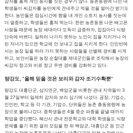
감자를 훔쳐 개인 농사를 짓는 경우가 많다. 농촌동원에 나선 대
학생들이 씨감자를 농민에게 건네주고 먹을 것을 얼마간 받기도
한다. 농민들은 점심시간에 짬을 내 개인 소토지 농사를 짓는데
더 열중하고, 학생들은 훔쳐 먹는다. 한편 농촌동원 나온 배고픈
사람들 때문에 농장 세대마다 도둑이 급증하자, 집집마다 식량
단속에 바쁘다. 일하러 나가지 못하는 노인이 집을 지키거나 어
린 자녀가 있으면 학교에 안 보내고 집을 지키게 한다. 인민반에
서는 농장 일을 하러 가지 못하는 사람들을 선별해 경비를 서게
하고, 보안서들은 농장 순찰대를 제대군인들로 조직해서 농장의
씨감자 창고와 비료 창고 주변 경비를 강화하고 있다.
량강도, “올해 믿을 것은 보리와 감자 조기수확뿐”
량강도 대홍단군, 삼지연군, 백암군을 비롯한 관내 지역들이 3
월 27일부터 일제히 감자와 보리 심기에 나섰다. 공장, 기업소,
인민반, 학교 등 각 기관, 기업소, 단위들은 농촌 총동원령에 농
장으로 불려나갔다. 중학생들은 4월 중순 파종을 끝낼 때까지
학업을 중단했다. 혜산시 관내 전문학교와 대학 학생들도 식량
문제를 풀기 위한 결의 모임을 한 뒤 백암군, 대홍단군 등 인근
감자 농장에 농촌동원을 나섰다. 대홍단군의 일부 농장에서는