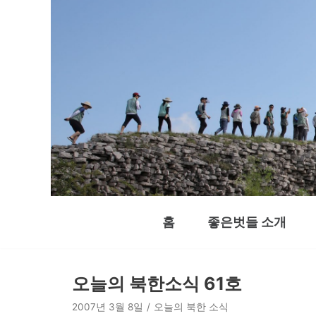
콘
텐
츠
로
건
너
뛰
기
홈
좋은벗들 소개
오늘의 북한소식 61호
2007년 3월 8일
오늘의 북한 소식