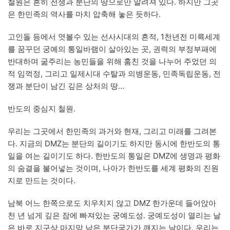
철원은 흔히 전쟁과 분단의 땅으로만 알려져 있다. 하지만 그곳
은 한민족의 역사를 마치 압축해 놓은 듯하다.
고인돌 등에서 엿볼수 있는 선사시대의 흔적, 1천년전 미륵세계
를 꿈꾸던 궁예의 통일바램이 살아있는 곳, 권력의 부정부패에
반대하며 굶주리는 농민들을 위해 훔친 것을 나누어 주었던 의
적 임꺽정, 그리고 일제시대 수탈과 의병운동, 민족독립운동, 전
쟁과 분단이 남긴 깊은 상처의 땅…
반도의 중심지 철원.
우리는 그곳에서 한민족의 과거와 현재, 그리고 미래를 그려본
다. 지금의 DMZ는 분단의 길이기도 하지만 동시에 한반도의 통
일을 여는 길이기도 하다. 한반도의 통일은 DMZ에 생명과 평화
의 숨결을 불어넣는 것이며, 나아가 한반도를 세계 평화의 진원
지로 만드는 것이다.
남북 어느 한쪽으로도 치우치지 않고 DMZ 한가운데 들어앉아
천 년 넘게 깊은 잠에 빠져있는 궁예도성. 궁예도성이 열리는 날
은 바로 지구상 마지막 남은 분단국가가 깨지는 날이다. 우리는