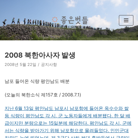
콘
텐
츠
로
건
너
뛰
2008 북한아사자 발생
기
2008년 5월 22일
공지사항
남포 들어온 식량 평안남도 배분
(오늘의 북한소식 제157호 / 2008.7.1)
지난 6월 13일 평안남도 남포시 남포항에 들어온 옥수수와 쌀
등 식량이 평안남도 각 시, 군 노동자들에게 배분됐다. 한 달 배
급이지만 분량으로는 15일분에 해당한다. 평안남도 각 시, 군에
서는 식량을 받아가기 위해 남포항으로 몰려들었다. 인민군대
차량도 눈에 띄었는데, 제 3군단 산하 부대 후방들에서 군량미