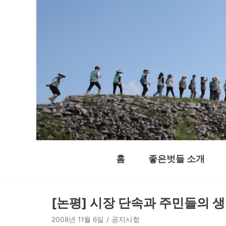
콘
텐
츠
로
건
너
뛰
기
홈
좋은벗들 소개
[논평] 시장 단속과 주민들의 
2008년 11월 6일
공지사항