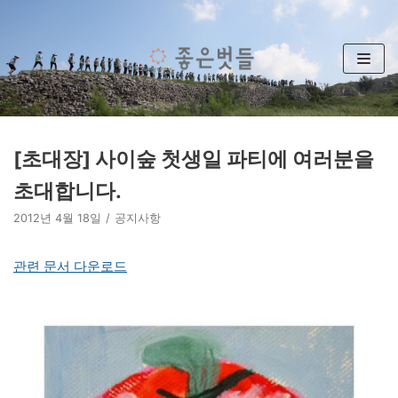
콘
텐
츠
로
건
너
뛰
[초대장] 사이숲 첫생일 파티에 여러분을
기
초대합니다.
2012년 4월 18일
공지사항
관련 문서 다운로드