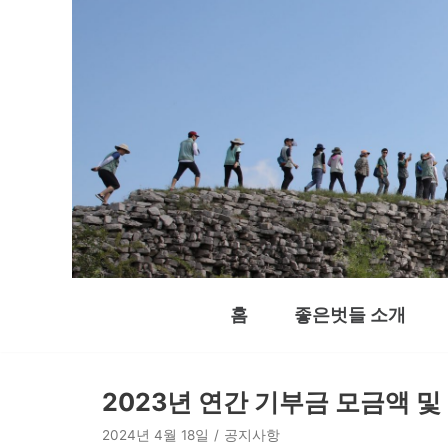
콘
텐
츠
로
건
너
뛰
기
홈
좋은벗들 소개
2023년 연간 기부금 모금액 
2024년 4월 18일
공지사항