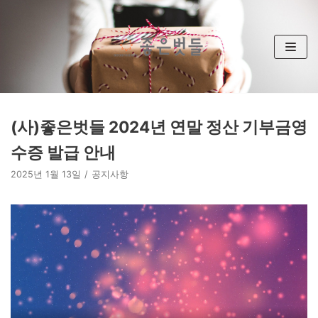
콘
텐
츠
로
건
너
뛰
(사)좋은벗들 2024년 연말 정산 기부금영
기
수증 발급 안내
2025년 1월 13일
공지사항