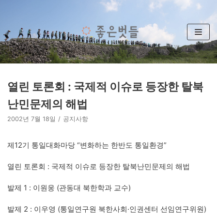
콘
텐
츠
로
건
너
뛰
열린 토론회 : 국제적 이슈로 등장한 탈북
기
난민문제의 해법
2002년 7월 18일
공지사항
제12기 통일대화마당 “변화하는 한반도 통일환경”
열린 토론회 : 국제적 이슈로 등장한 탈북난민문제의 해법
발제 1 : 이원웅 (관동대 북한학과 교수)
발제 2 : 이우영 (통일연구원 북한사회·인권센터 선임연구위원)