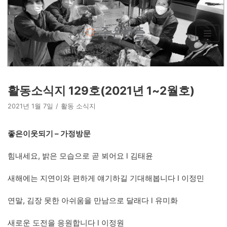
콘
텐
츠
로
건
너
뛰
활동소식지 129호(2021년 1~2월호)
기
2021년 1월 7일
활동 소식지
좋은이웃되기 – 가정방문
힘내세요, 밝은 모습으로 곧 뵈어요 l 김태윤
새해에는 지연이와 편하게 얘기하길 기대해봅니다 l 이정민
연말, 김장 못한 아쉬움을 만남으로 달래다 l 유미화
새로운 도전을 응원합니다 l 이정원