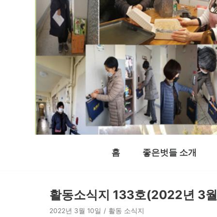
콘
텐
츠
로
건
너
뛰
기
홈
좋은벗들 소개
활동소식지 133호(2022년 3월
2022년 3월 10일
활동 소식지