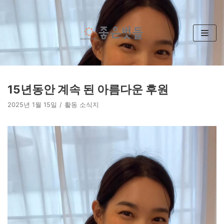
콘
텐
츠
로
건
너
뛰
15년동안 계속 된 아름다운 후원
기
2025년 1월 15일
활동 소식지