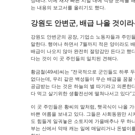
상태다. 이에 재차 빠른 시일 내에 식량 문제를
는 내용의 보고서를 올리기도 했다.
강원도 안변군, 배급 나올 것이라
강원도 안변군의 공장, 기업소 노동자들과 주민
말한다. 행여나 하면서 7월까지 적은 양이라도 
배급이 나오지 않아 완전히 절망감만 든다고 했다.
다는 것이 이 곳 주민들의 일치된 견해다.
황금철(49세)씨는 “전국적으로 군인들도 하루 두
없다는데, 우리 같은 백성들이 무슨 배급을 꿈꿀 
공급받는 다는 것은 하늘의 별 따기라고 의론한다
다 먹고 살기위한 생활전선에 떨쳐나서고 있다”고
이 곳 주민들은 황씨의 말처럼, 햇곡식이 나올 
바쁜 여름을 보내고 있다. 그들은 사회동원만 시
도 힘들게 일궈놓은 소토지에 가을배추나 무 하나
부는 산에서 약재 캐는 일에 매달리거나 돈벌이