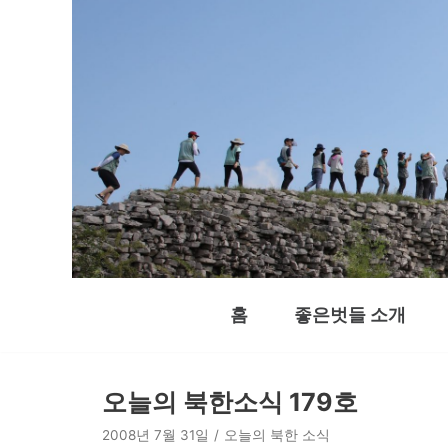
콘
텐
츠
로
건
너
뛰
기
홈
좋은벗들 소개
오늘의 북한소식 179호
2008년 7월 31일
오늘의 북한 소식