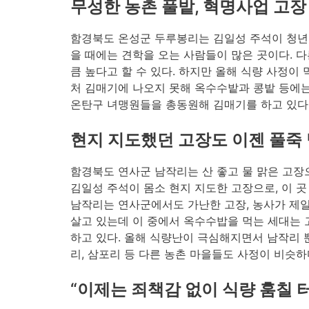
무성한 농촌 풀밭, 혁명사업 고장
함경북도 온성군 두루봉리는 김일성 주석이 청년 
을 때에는 견학을 오는 사람들이 많은 곳이다. 
큼 높다고 할 수 있다. 하지만 올해 식량 사정이
처 김매기에 나오지 못해 옥수수밭과 콩밭 등에는
온탄구 녀맹원들을 총동원해 김매기를 하고 있다
현지 지도했던 고장도 이젠 풀죽
함경북도 연사군 남작리는 산 좋고 물 맑은 고장으
김일성 주석이 몸소 현지 지도한 고장으로, 이 
남작리는 연사군에서도 가난한 고장, 농사가 제일
살고 있는데 이 중에서 옥수수밥을 먹는 세대는 
하고 있다. 올해 식량난이 극심해지면서 남작리 뿐
리, 삼포리 등 다른 농촌 마을들도 사정이 비슷하
“이제는 죄책감 없이 식량 훔칠 터