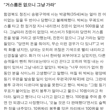
“거스름돈 없으니 그냥 가라”
함경북도 청진시 송평구역에 사는 박광혁(35세)씨는 얼마 전 어
이없는 일을 두 번이나 당했다고 불쾌해했다. 박씨는 무궤도버
스를 타고 한 정거장 지나 내리면서 잔돈이 없어서 500원을 냈
다. 그날따라 잔돈이 없었다. 버스비가 5원이라 당연히 거스름
돈을 받을 거라고 생각했는데, 잔돈이 없으니 그냥 가라는 말만
들었다. “당연히 돈을 줘야지, 무슨 이런 경우가 다 있냐?”고 버
럭 화를 냈지만, 상대는 오히려 귀찮은 기색으로 빨리 내리라고
신경질을 냈다. 화가 더 나서 한바탕 퍼부어대고 싶었지만, 다른
승객들이 빤히 쳐다보는데다 시간 끈다고 오히려 역정 내는 사
람이 있어서 그냥 내리고 말았다. 박씨는 “너무 어이가 없어 한
동안 분을 삭이느라 고생했다”고 말했다. 며칠 뒤 박씨는 평양에
등기 우편을 발송할 일이 있어서 우편국(우체국)에 갔다. 그런데
봉투 규격이 다르다며 발송을 못한다고 했다. 박씨는 “그럼 등기
우표가 붙어있는 편지 봉투가 얼마냐고 물으니 10원이라고 하
더라. 달라고 했더니 다 나가고 없다고 했다. 100원을 주며 좀 주
면 안 되겠냐고 사정했더니, ‘오늘 것은 다 판매했다’면서도 슬쩍
한 장을 내주었다. 10원짜리 봉투를 앉은 자리에서 100원을 받