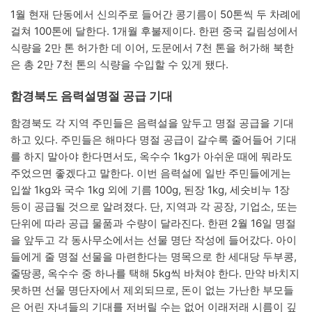
1월 현재 단동에서 신의주로 들어간 콩기름이 50톤씩 두 차례에
걸쳐 100톤에 달한다. 1개월 후불제이다. 한편 중국 길림성에서
식량을 2만 톤 허가한 데 이어, 도문에서 7천 톤을 허가해 북한
은 총 2만 7천 톤의 식량을 수입할 수 있게 됐다.
함경북도 음력설명절 공급 기대
함경북도 각 지역 주민들은 음력설을 앞두고 명절 공급을 기대
하고 있다. 주민들은 해마다 명절 공급이 갈수록 줄어들어 기대
를 하지 말아야 한다면서도, 옥수수 1kg가 아쉬운 때에 뭐라도
주었으면 좋겠다고 말한다. 이번 음력설에 일반 주민들에게는
입쌀 1kg와 국수 1kg 외에 기름 100g, 된장 1kg, 세숫비누 1장
등이 공급될 것으로 알려졌다. 단, 지역과 각 공장, 기업소, 또는
단위에 따라 공급 물품과 수량이 달라진다. 한편 2월 16일 명절
을 앞두고 각 동사무소에서는 선물 명단 작성에 들어갔다. 아이
들에게 줄 명절 선물을 마련한다는 명목으로 한 세대당 두부콩,
줄땅콩, 옥수수 중 하나를 택해 5kg씩 바쳐야 한다. 만약 바치지
못하면 선물 명단자에서 제외되므로, 돈이 없는 가난한 부모들
은 어린 자녀들의 기대를 저버릴 수는 없어 이래저래 시름이 깊