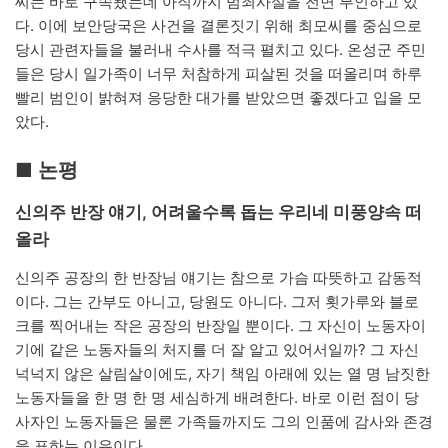
씨는 바로 구속됐는데 아직까지 범죄사실을 전면 부인하고 있
다. 이에 보안당국은 사건을 결론짓기 위해 최모씨를 중심으로
당시 관련자들을 불러내 수사를 적극 펼치고 있다. 온성군 주민
들은 당시 일가족이 너무 처참하게 피살된 것을 떠올리며 하루
빨리 범인이 밝혀져 응당한 대가를 받았으면 좋겠다고 입을 모
았다.
■ 논평
신의주 반장 얘기, 어려울수록 돕는 우리네 미풍양속 떠
올라
신의주 공장의 한 반장님 얘기는 참으로 가슴 따뜻하고 감동적
이다. 그는 간부도 아니고, 당원도 아니다. 그저 횟가루와 블로
크를 찍어내는 작은 공장의 반장일 뿐이다. 그 자신이 노동자이
기에 같은 노동자들의 처지를 더 잘 알고 있어서일까? 그 자신
넉넉지 않은 살림살이에도, 자기 책임 아래에 있는 열 명 남짓한
노동자들을 한 명 한 명 세심하게 배려한다. 바로 이런 점이 당
사자인 노동자들은 물론 가족들까지도 그의 인품에 감사와 존경
을 표하는 이유이다.