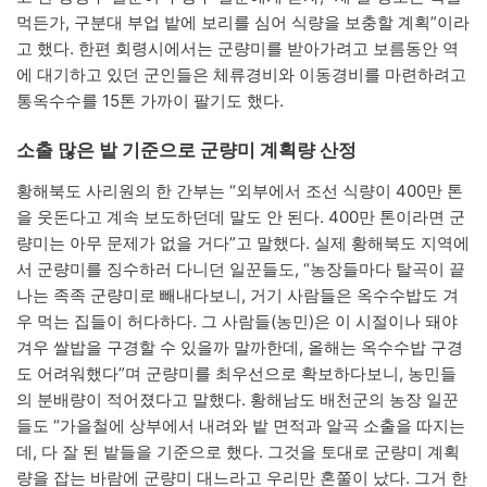
먹든가, 구분대 부업 밭에 보리를 심어 식량을 보충할 계획”이라
고 했다. 한편 회령시에서는 군량미를 받아가려고 보름동안 역
에 대기하고 있던 군인들은 체류경비와 이동경비를 마련하려고
통옥수수를 15톤 가까이 팔기도 했다.
소출 많은 밭 기준으로 군량미 계획량 산정
황해북도 사리원의 한 간부는 “외부에서 조선 식량이 400만 톤
을 웃돈다고 계속 보도하던데 말도 안 된다. 400만 톤이라면 군
량미는 아무 문제가 없을 거다”고 말했다. 실제 황해북도 지역에
서 군량미를 징수하러 다니던 일꾼들도, “농장들마다 탈곡이 끝
나는 족족 군량미로 빼내다보니, 거기 사람들은 옥수수밥도 겨
우 먹는 집들이 허다하다. 그 사람들(농민)은 이 시절이나 돼야
겨우 쌀밥을 구경할 수 있을까 말까한데, 올해는 옥수수밥 구경
도 어려워했다”며 군량미를 최우선으로 확보하다보니, 농민들
의 분배량이 적어졌다고 말했다. 황해남도 배천군의 농장 일꾼
들도 “가을철에 상부에서 내려와 밭 면적과 알곡 소출을 따지는
데, 다 잘 된 밭들을 기준으로 했다. 그것을 토대로 군량미 계획
량을 잡는 바람에 군량미 대느라고 우리만 혼쭐이 났다. 그거 한