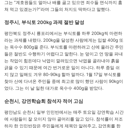
그는 “계호원들도 얼마나 배를 곯고 있으면 죄수들 면식까지 훔
쳐 먹고 있겠는가?”라며 그들의 처지도 딱하다고 말했다.
정주시, 부식토 200kg 과제 절반 달성
평안북도 정주시 룡포리에서는 부식토를 하루 200kg씩 마련하
라는 과제를 내렸다. 200kg을 달성한 사람에게는 입쌀 400g 또
는 옥수수 800g을 준다. 부식토를 마련하려고 산에 올라간 주민
들은 절반도 수행하기 어렵다고 말한다. 눈 덮이고 언 땅을 파내
는 작업이 힘든데다 낙엽이 깔려있으면 낙엽을 골라내야 흙을
긁을 수 있기 때문에 여간 번거로운 일이 아니다. 하루 종일 쉬
지 않고 일해도 겨우 80-90kg 할까 말까다. 1월 17일 부식토를
찾아 산에 다녀온 주민들 중에 최고로 많이 했던 사람이 90kg이
었다. 그는 이 날 일한 대가로 옥수수 400g을 받았다.
순천시, 강연학습회 참석자 적어 고심
평안남도 순천시 일부 인민반에서는 매주 토요일 강연학습 시간
에 사람들이 잘 모이지 않아 골머리를 앓고 있다. 참석률이 저조
하자 한 인민반장은 주민들에게 제목만 알려주고, 강연회를 한