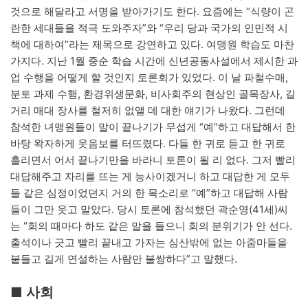
것으로 해달라고 서명을 받아가기도 한다. 요즘에는 “식량이 곤
란한 세대들을 적극 도와주자”와 “우리 당과 국가의 인민적 시
책에 대하여”라는 제목으로 강연하고 있다. 여맹원 학습도 마찬
가지다. 지난 1월 중순 학습 시간에 신년공동사설에서 제시한 과
업 수행을 어떻게 할 것인지 토론회가 있었다. 이 날 파철수매,
분토 과제 수행, 환경위생문화, 비사회주의 현상인 골목장사, 길
거리 매대 장사를 철저히 없앨 데 대한 얘기가 나왔다. 그런데
참석한 녀맹원들이 말이 끝나기가 무섭게 “예”하고 대답해서 한
바탕 왁자하게 웃음보를 터뜨렸다. 다들 한 귀로 듣고 한 귀로
흘리면서 어서 끝나기만을 바라니 토론이 될 리 없다. 그저 빨리
대답해주고 자리를 뜨는 게 능사이겠거니 하고 대답한 게 모두
들 같은 심정이었던지 거의 한 목소리로 “예”하고 대답해 사람
들이 그만 웃고 말았다. 당시 토론에 참석했던 곽순영(41세)씨
는 “회의 때마다 하도 같은 말을 들으니 회의 분위기가 안 선다.
출석이나 긋고 빨리 끝내고 가자는 심산밖에 없는 아줌마들을
붙들고 길게 연설하는 사람만 불쌍하다”고 말했다.
■ 사회