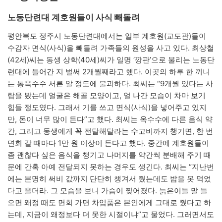
노동단련대 계호원들이 사식 빼돌려
평안북도 정주시 노동단련대에서는 일부 계호원(교도관)들이
수감자 면식(사식)을 빼돌려 가족들의 원성을 사고 있다. 최상철
(42세)씨는 동생 상학(40세)씨가 일명 ‘깡판’으로 불리는 노동단
련대에 들어간 지 벌써 2개월째라고 했다. 이곳의 하루 한 끼니
는 통옥수수 서른 알 정도에 불과하다. 최씨는 “9개월 있다는 사
람을 봤는데 얼굴은 해골 모양이고, 얼 나간 모습이 차마 보기
힘들 정도였다. 그래서 기를 쓰고 면식(사식)을 넣어주고 있지
만, 돈이 너무 많이 든다”고 했다. 최씨는 옥수수에 다른 음식 약
간, 그리고 동생에게 꼭 전달해달라는 수고비까지 챙기면, 한 번
면회 갈 때마다 1만 원 이상이 든다고 했다. 중간에 계호원들이
좀 괜찮다 싶은 음식을 챙기고 나머지를 약간씩 분배해 주기 때
문에 간혹 아예 전달되지 못하는 경우도 생긴다. 최씨는 “지난번
에는 분명히 써비 값까지 단단히 챙겨서 줬는데도 밥을 못 먹었
다고 울더라. 그 모습을 보니 가슴이 찢어졌다. 늙은이들 말 들
으면 왜정 때도 면회 가면 차입품은 본인에게 그대로 줬다고 하
는데, 지금이 왜정보다 더 못한 시절이냐”고 물었다. 그러면서도