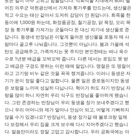
로는 일이 아주 고되고 힘들답니다. 석회석을 시내에서 80리 떨
어진 의주군 덕현광산에서 가져와 횟가루를 만드는데, 생산물은
적고 수요는 태산 같아서 도저히 감당이 안 된답니다. 회죽물 한
동이에 1,000원 하는데, 화장품공장, 철기공장, 닭 목장, 오리 목
장 등 횟가루를 가져가는 곳들마다 돈 대신 자기네 생산물로 준
답니다. 동생네 반장님은 이렇게 들어온 생산물을 로동자 매 사
람마다 골고루 나눠줍니다. 그것뿐이 아닙니다. 봄과 가을에 석
탄도 공급해주고, 가족까지는 못 주지만 본인한테는 벼나 옥수
수로 1년분 배급을 꼬박꼬박 줍니다. 다른 데서는 로임도 못 받
고 배급은 구경도 못하는 이런 때에 말입니다. 명절은 또 명절이
라고 고기랑 비누 같은 것을 꼭꼭 챙겨줍니다. 이러니 동생은 자
기가 운이 정말 좋다고 말합니다. 물론 일은 중로동이지만 동생
은 보람을 느끼며 성실히 다닙니다. 혁이가 하도 자기 반장님 자
랑을 많이 하니 자연히 우리 식구도 반장님을 좋아하게 됐습니
다. 그런 존경하는 반장님이 우리 동생을 장가 보내주겠다고 했
으니 우리 어머니와 제가 얼마나 안심이 되고, 어떻게 기뻐하지
않을 수가 있겠나요? 반장님이, 동생 장가갈 때 블로크랑 일체
다 보장해서 우리 집을 크게 보수해 다시 지어주겠다고 했습니
다. 말씀만이라도 정말 고맙고 감사합니다. 우리 공화국에는 아