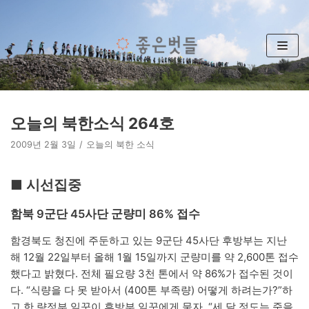
콘
텐
츠
로
건
너
뛰
오늘의 북한소식 264호
기
2009년 2월 3일
오늘의 북한 소식
■ 시선집중
함북 9군단 45사단 군량미 86% 접수
함경북도 청진에 주둔하고 있는 9군단 45사단 후방부는 지난
해 12월 22일부터 올해 1월 15일까지 군량미를 약 2,600톤 접수
했다고 밝혔다. 전체 필요량 3천 톤에서 약 86%가 접수된 것이
다. “식량을 다 못 받아서 (400톤 부족량) 어떻게 하려는가?”하
고 한 량정부 일꾼이 후방부 일꾼에게 묻자, “세 달 정도는 죽을