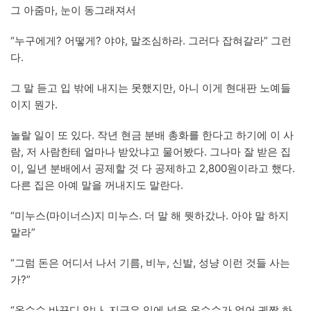
그 아줌마, 눈이 동그래져서
“누구에게? 어떻게? 야야, 말조심하라. 그러다 잡혀갈라” 그런
다.
그 말 듣고 입 밖에 내지는 못했지만, 아니 이게 현대판 노예들
이지 뭔가.
놀랄 일이 또 있다. 작년 현금 분배 총화를 한다고 하기에 이 사
람, 저 사람한테 얼마나 받았냐고 물어봤다. 그나마 잘 받은 집
이, 일년 분배에서 공제할 것 다 공제하고 2,800원이라고 했다.
다른 집은 아예 말을 꺼내지도 말란다.
“미누스(마이너스)지 미누스. 더 말 해 뭣하갔나. 아야 말 하지
말라”
“그럼 돈은 어디서 나서 기름, 비누, 신발, 성냥 이런 것들 사는
가?”
“옥수수 바꾸디 않나. 지금은 입에 넣을 옥수수가 없어 궤짝 하