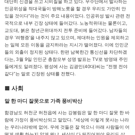
대단히 신경을 쓰고 시비질을 하고 있다. 무수단에서 발사하는
인공위성을 적대국들이 방해노릇을 할 경우 우리도 가만히 안
있을 것이다”라는 것이 주요 내용이었다. 인공위성 발사 관련 전
국적으로 내부 긴장 상태에 들어갔다. 노농적위대는 물론이고,
교도대, 붉은 청년근위대까지 전투 준비에 들어갔다. 남자들의
경우 ‘려행증’을 내주지 않고 있으며, 제대하는 인원을 제외하고
는 일체 모든 이동을 금지하라는 지시가 떨어졌다. 이에 인민군
들의 외출이 정지된 상태다. 한편 남북한간 통신선을 차단하겠
다는, 3월 9일 인민군 총참모부 성명 발표는 TV로 방영돼 주민
들에게도 알려졌다. 평성에 사는 김광민(40대)씨는 “전쟁 전야
같다”는 말로 긴장된 상태를 전했다.
■ 사회
말 한 마디 잘못으로 가족 풍비박산
함경남도 허천군 허천읍에 사는 강봉림은 말 한 마디 잘못 한 바
람에 가정이 풍비박산되고 말았다. “세상에 이렇게 못사는 나라
는 우리나라밖에 없어. 우에 것들은 잘 먹으니 아래 사람들이 어
떻게 생활 하는지 알게 뭐냐. 세상이 다 뒤집어져야 우리도 살