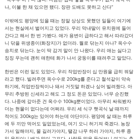
나, 이불 한 채 있으면 됐디. 장판 도배도 못하고 산다”
이밖에도 평양에 있을 때는 정말 상상도 못했던 일들이 여기에
서는 현실에서 벌어지고 있었다. 우리 막내딸이 유치원에 들어
간다고 해서 한 번 가봤다. 애가 용변이 급하다고 해서 따라갔더
니 닦을 위생종이(화장지)가 없더라. 뭘로 닦는지 아나? 옥수수
송치로 닦는다. 눈이 딱 감겨 말이 안 나왔다. 우리 애는 싫다고
징징 우는데 괜히 애한테 화가 나서 궁둥이를 때려주고 말았다.
한번은 이런 일도 있었다. 우리 작업반장이 십 만원을 급히 꿔달
라고 했다. 빌려주면 옥수수로 200kg를 준다고 철석같이 약속
하기에, 작업반장씩이나 돼서 거짓말 하겠나 싶어 빌려줬다. 아
무리 추방된 신세라고 해도 그 정도 돈은 있었다. 너무 순진했
다. 나중에 갚아준 건 옥수수 100kg뿐이었다. 아무리 싸워봤자
더는 현물이 없다는데 어쩌랴. 우리 세 식구 햇곡식 날 때까지
적어도 300kg는 있어야 하는데 야단이다. 평양에 살 때는 하루
에 두 끼만 먹어도 일없었는데, 여기 오니 허기져 죽겠다. 농장
가서 일해야지, 물 길러가야지, 땔감 나무 하러 가야지, 하루 종
일 움직이니 배가 많이 고프다. 사람들 말을 들어보니 여기는 춘