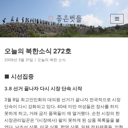
콘
텐
츠
로
건
너
뛰
오늘의 북한소식 272호
기
2009년 3월 31일
오늘의 북한 소식
■ 시선집중
3.8 선거 끝나자 다시 시장 단속 시작
3월 8일 최고인민회의 대의원 선거가 끝나자 전국적으로 시장
단속이 다시 강화되고 있다. 40세 미만 여성들은 장사를 하지
못하게 하고, 거래 금지 품목들이 재 열거됐다. 순천 시장의 한
시장관리일꾼은 “(시장에서) 팔지 못하게 된 상품 목록들을 붙
였다. 남조선 상품, 미국 상품, 합영 상품, 일체 전자제품들, 인형