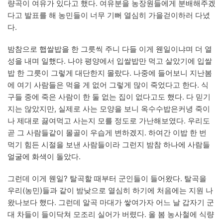
량곡이 여유가 있다고 했다. 여유분을 농장원들에게 분배해주겠
다고 발표를 해 농민들이 너무 기뻐 열심히 가을걷이하러 다녔
다.
밤참으로 햅쌀밥을 한 그릇씩 주니 다들 이게 웬일이냐며 더 열
성을 내며 일했다. 나야 평양에서 입쌀밥만 먹고 살았기에 입쌀
밥 한 그릇이 그렇게 대단한지 몰랐다. 나중에 들어보니 지난봄
에 여기 사람들은 먹을 게 없어 그렇게 많이 죽었다고 한다. 식
구들 중에 죽은 사람이 한 둘 없는 집이 없다고도 했다. 다 믿기
지는 않았지만, 실제로 사는 모양을 보니 옥수수밥은커녕 죽이
나 제대로 끓여먹고 사는지 모를 정도로 가난해보였다. 우리도
곧 그 사람들같이 몰골이 우습게 변하겠지. 하여간 이밥 한 번
먹기 힘든 시절을 보낸 사람들이라 그런지 밤참 하나에 사람들
얼굴에 화색이 돌았다.
그런데 이게 웬일? 탈곡할 때부터 군인들이 들어왔다. 탈곡을
우리(농민)들과 같이 밤낮으로 열심히 하기에 처음에는 지원 나
왔나보다 했다. 그런데 알곡 마대가 쌓여가자 어느 날 갑자기 군
대 차들이 들이닥쳐 모조리 실어가 버렸다. 올 봄 농사철에 식량