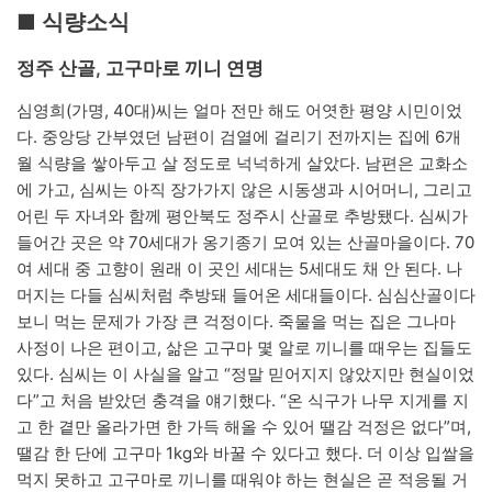
■ 식량소식
정주 산골, 고구마로 끼니 연명
심영희(가명, 40대)씨는 얼마 전만 해도 어엿한 평양 시민이었
다. 중앙당 간부였던 남편이 검열에 걸리기 전까지는 집에 6개
월 식량을 쌓아두고 살 정도로 넉넉하게 살았다. 남편은 교화소
에 가고, 심씨는 아직 장가가지 않은 시동생과 시어머니, 그리고
어린 두 자녀와 함께 평안북도 정주시 산골로 추방됐다. 심씨가
들어간 곳은 약 70세대가 옹기종기 모여 있는 산골마을이다. 70
여 세대 중 고향이 원래 이 곳인 세대는 5세대도 채 안 된다. 나
머지는 다들 심씨처럼 추방돼 들어온 세대들이다. 심심산골이다
보니 먹는 문제가 가장 큰 걱정이다. 죽물을 먹는 집은 그나마
사정이 나은 편이고, 삶은 고구마 몇 알로 끼니를 때우는 집들도
있다. 심씨는 이 사실을 알고 “정말 믿어지지 않았지만 현실이었
다”고 처음 받았던 충격을 얘기했다. “온 식구가 나무 지게를 지
고 한 곁만 올라가면 한 가득 해올 수 있어 땔감 걱정은 없다”며,
땔감 한 단에 고구마 1kg와 바꿀 수 있다고 했다. 더 이상 입쌀을
먹지 못하고 고구마로 끼니를 때워야 하는 현실은 곧 적응될 거