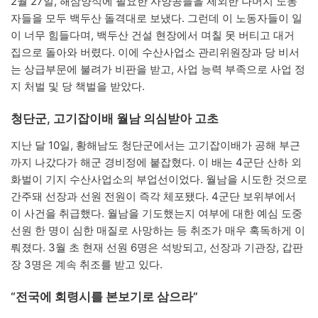
2월 27일, 해삼양식에 필요한 사양공들을 제외한 나머지 노동
자들을 모두 백두산 돌격대로 보냈다. 그런데 이 노동자들이 일
이 너무 힘들다며, 백두산 건설 현장에서 며칠 못 버티고 대거
집으로 돌아와 버렸다. 이에 수산사업소 관리위원장과 당 비서
는 상급부문에 불려가 비판을 받고, 사업 능력 부족으로 사업 정
지 처벌 및 당 책벌을 받았다.
청단군, 고기잡이배 월남 의심받아 고초
지난 달 10일, 황해남도 청단군에서는 고기잡이배가 공해 부근
까지 나갔다가 해군 경비정에 붙잡혔다. 이 배는 4군단 산하 외
화벌이 기지 수산사업소의 부업선이었다. 월남을 시도한 것으로
간주돼 선장과 선원 전원이 즉각 체포됐다. 4군단 보위부에서
이 사건을 취급했다. 월남을 기도했는지 여부에 대한 예심 도중
선원 한 명이 심한 매질로 사망하는 등 취조가 매우 혹독하게 이
뤄졌다. 3월 초 현재 선원 6명은 석방되고, 선장과 기관장, 갑판
장 3명은 계속 취조를 받고 있다.
“전국에 회령시를 본보기로 삼으라”