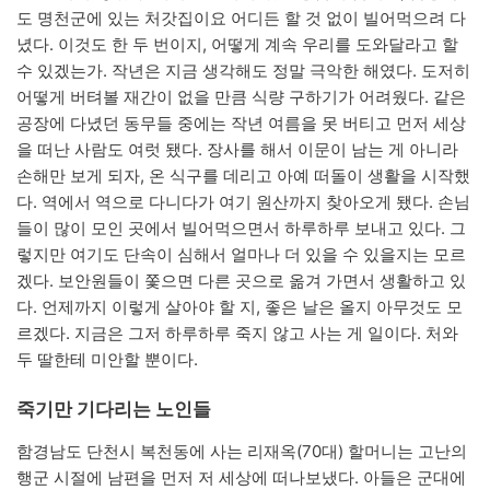
도 명천군에 있는 처갓집이요 어디든 할 것 없이 빌어먹으려 다
녔다. 이것도 한 두 번이지, 어떻게 계속 우리를 도와달라고 할
수 있겠는가. 작년은 지금 생각해도 정말 극악한 해였다. 도저히
어떻게 버텨볼 재간이 없을 만큼 식량 구하기가 어려웠다. 같은
공장에 다녔던 동무들 중에는 작년 여름을 못 버티고 먼저 세상
을 떠난 사람도 여럿 됐다. 장사를 해서 이문이 남는 게 아니라
손해만 보게 되자, 온 식구를 데리고 아예 떠돌이 생활을 시작했
다. 역에서 역으로 다니다가 여기 원산까지 찾아오게 됐다. 손님
들이 많이 모인 곳에서 빌어먹으면서 하루하루 보내고 있다. 그
렇지만 여기도 단속이 심해서 얼마나 더 있을 수 있을지는 모르
겠다. 보안원들이 쫓으면 다른 곳으로 옮겨 가면서 생활하고 있
다. 언제까지 이렇게 살아야 할 지, 좋은 날은 올지 아무것도 모
르겠다. 지금은 그저 하루하루 죽지 않고 사는 게 일이다. 처와
두 딸한테 미안할 뿐이다.
죽기만 기다리는 노인들
함경남도 단천시 복천동에 사는 리재옥(70대) 할머니는 고난의
행군 시절에 남편을 먼저 저 세상에 떠나보냈다. 아들은 군대에