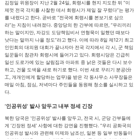
김정일 위원장이 지난 2월 24일, 회령시를 현지 지도한 뒤 “이
제껏 전국 각지를 사찰한 데서 회령시가 제일 잘 꾸렸다”는 평가
를 내렸다고 한다. 곧바로 “전국에 회령시를 본보기로 삼으
라”는 지침이 내려졌다. 중앙당의 한 간부에 따르면, “우리끼리
하는 말이지만, 자강도 도당책임비서 연형묵이 일했던 때보다
낫다는 말까지 나올 정도”라고 했다. 이에 따라 8일 제12기 최고
인민회의 대의원 대회가 끝나자마 전국 각지에서 각 시, 군 책임
일꾼들이 참관차 회령시에 들어가고 있다. 회령시당은 긴급히
일선 도로가에 있는 살림집과 아파트 중 낡은 것들은 다시 보수
하고, 건물 도색을 새로 하기로 했다. 이번 새로 꾸리기 분공(分
工, 개개인에게 할당하는 업무)을 받은 각 동사무소 사무장들은
매일 아침, 점심, 저녁마다 주민들을 동원해 청소를 실시하고 있
다.
‘인공위성’ 발사 앞두고 내부 정세 긴장
북한 당국은 ‘인공위성’ 발사를 앞두고, 전국 시, 군당 간부들에
게 ‘긴장된 정세’ 사항에 대한 강연을 진행했다. “우리 공화국의
인공위성 발사와 관련해 미제와 남조선, 일본 등 일부 반동들이