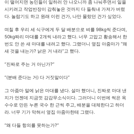
이 떨어지면 농민들이 일하러 안 나오니까 좀 나눠주면서 일을
시키려고 작업반장이 감춰놓은 것까지 다 들춰내 가져가 버렸
다. 놀랍기도 하고 원래 이런 건가, 나만 몰랐던 건가 싶었다.
며칠 후 우리 세 식구에게 두 달 배분으로 벼를 98kg씩 준다며,
50kg짜리 마대를 2개씩 내라고 했다. 너무 고맙고 황송해서 한
번도 안 쓴 새 마대를 내려고 했다. 그랬더니 옆집 아줌마가 “왜
새 것을 내는가? 낡은 거 내라”고 했다.
“진짜로 주는 거 아닌가?”
“(분배 준다는 거) 다 거짓말이다”
그 아줌마 말에 낡은 마대를 냈다. 설마 했더니, 진짜로 마대 낸
지가 언젠데 지금껏 감감무소식이다. 그러더니 이번에 썩은 옥
수수로 만든 누른 국수 한 근씩 주고, 배분을 대체한다고 하더
라. 너무 기가 막혀서 옆집 아줌마한테 그랬다.
“왜 다들 항의를 못하는가?”