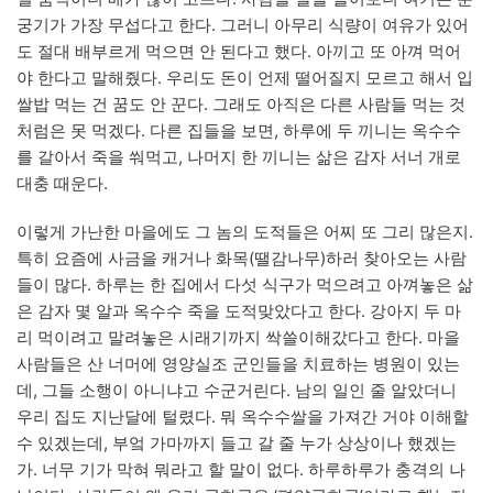
궁기가 가장 무섭다고 한다. 그러니 아무리 식량이 여유가 있어
도 절대 배부르게 먹으면 안 된다고 했다. 아끼고 또 아껴 먹어
야 한다고 말해줬다. 우리도 돈이 언제 떨어질지 모르고 해서 입
쌀밥 먹는 건 꿈도 안 꾼다. 그래도 아직은 다른 사람들 먹는 것
처럼은 못 먹겠다. 다른 집들을 보면, 하루에 두 끼니는 옥수수
를 갈아서 죽을 쒀먹고, 나머지 한 끼니는 삶은 감자 서너 개로
대충 때운다.
이렇게 가난한 마을에도 그 놈의 도적들은 어찌 또 그리 많은지.
특히 요즘에 사금을 캐거나 화목(땔감나무)하러 찾아오는 사람
들이 많다. 하루는 한 집에서 다섯 식구가 먹으려고 아껴놓은 삶
은 감자 몇 알과 옥수수 죽을 도적맞았다고 한다. 강아지 두 마
리 먹이려고 말려놓은 시래기까지 싹쓸이해갔다고 한다. 마을
사람들은 산 너머에 영양실조 군인들을 치료하는 병원이 있는
데, 그들 소행이 아니냐고 수군거린다. 남의 일인 줄 알았더니
우리 집도 지난달에 털렸다. 뭐 옥수수쌀을 가져간 거야 이해할
수 있겠는데, 부엌 가마까지 들고 갈 줄 누가 상상이나 했겠는
가. 너무 기가 막혀 뭐라고 할 말이 없다. 하루하루가 충격의 나