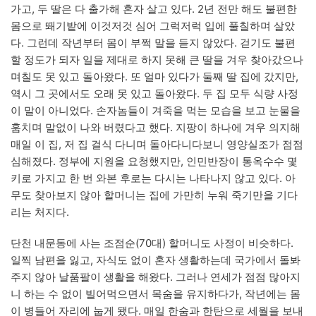
가고, 두 딸은 다 출가해 혼자 살고 있다. 2년 전만 해도 불편한
몸으로 뙈기밭에 이것저것 심어 그럭저럭 입에 풀칠하며 살았
다. 그런데 작년부터 몸이 부쩍 말을 듣지 않았다. 걷기도 불편
할 정도가 되자 일을 제대로 하지 못해 큰 딸을 겨우 찾아갔으나
며칠도 못 있고 돌아왔다. 또 얼마 있다가 둘째 딸 집에 갔지만,
역시 그 곳에서도 오래 못 있고 돌아왔다. 두 집 모두 식량 사정
이 말이 아니었다. 손자놈들이 겨죽을 먹는 모습을 보고 눈물을
훔치며 말없이 나와 버렸다고 했다. 지팡이 하나에 겨우 의지해
매일 이 집, 저 집 걸식 다니며 돌아다니다보니 영양실조가 점점
심해졌다. 정부에 지원을 요청했지만, 인민반장이 통옥수수 몇
키로 가지고 한 번 와본 후로는 다시는 나타나지 않고 있다. 아
무도 찾아보지 않아 할머니는 집에 가만히 누워 죽기만을 기다
리는 처지다.
단천 내문동에 사는 조점순(70대) 할머니도 사정이 비슷하다.
일찍 남편을 잃고, 자식도 없이 혼자 생활하는데 국가에서 돌봐
주지 않아 날품팔이 생활을 해왔다. 그러나 연세가 점점 많아지
니 하는 수 없이 빌어먹으면서 목숨을 유지하다가, 작년에는 몸
이 병들어 자리에 눕게 됐다. 매일 한숨과 한탄으로 세월을 보내