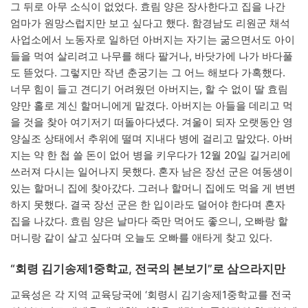
그 뒤로 아무 소식이 없었다. 효림 양은 장사한다고 집을 나간
엄마가 원망스럽지만 보고 싶다고 했다. 함경남도 리원군 채석
사업소에서 노동자로 일하던 아버지는 자기는 굶으면서도 아이
들을 먹여 살리려고 나무를 해다 팔거나, 바닷가에 나가 바다풀
도 뜯었다. 그렇지만 작년 춘궁기는 그 어느 해보다 가혹했다.
너무 힘이 들고 견디기 어려웠던 아버지는, 할 수 없이 딸 효림
양만 홀로 계신 할머니에게 맡겼다. 아버지는 아들을 데리고 먹
을 것을 찾아 여기저기 떠돌아다녔다. 겨울이 되자 오랫동안 영
양실조 상태에서 추위에 떨며 지내다 병에 걸리고 말았다. 아버
지는 약 한 첩 쓸 돈이 없어 병을 키우다가 12월 20일 길거리에
쓰러져 다시는 일어나지 못했다. 혼자 남은 장선 군은 여동생이
있는 할머니 집에 찾아갔다. 그러나 할머니 집에도 먹을 게 변변
하지 못했다. 결국 장선 군은 한 입이라도 덜어야 한다며 혼자
집을 나갔다. 효림 양은 날마다 죽만 먹어도 좋으니, 오빠랑 할
머니랑 같이 살고 싶다며 오늘도 오빠를 애타게 찾고 있다.
“회령 김기송제1중학교, 전국의 본보기”로 삼으라지만
교육성은 각 지역 교육당국에 ‘회령시 김기송제1중학교를 전국