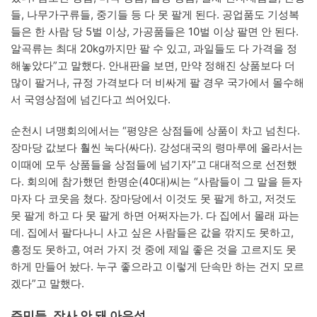
들, 나무가구류들, 중기들 등 다 못 팔게 된다. 공업품도 기성복
들은 한 사람 당 5벌 이상, 가공품들은 10벌 이상 팔면 안 된다.
알곡류는 최대 20kg까지만 팔 수 있고, 과일들도 다 가격을 정
해놓았다”고 말했다. 안내판을 보면, 만약 정해진 상품보다 더
많이 팔거나, 규정 가격보다 더 비싸게 팔 경우 국가에서 몰수해
서 국영상점에 넘긴다고 씌어있다.
순천시 녀맹회의에서는 “평양은 상점들에 상품이 차고 넘친다.
장마당 값보다 훨씬 눅다(싸다). 강성대국의 령마루에 올라서는
이때에 모두 상품들을 상점들에 넘기자”고 대대적으로 선전했
다. 회의에 참가했던 한명순(40대)씨는 “사람들이 그 말을 듣자
마자 다 코웃음 쳤다. 장마당에서 이것도 못 팔게 하고, 저것도
못 팔게 하고 다 못 팔게 하면 어쩌자는가. 다 집에서 몰래 파는
데. 집에서 팔다나니 사고 싶은 사람들은 값을 깎지도 못하고,
흥정도 못하고, 여러 가지 것 중에 제일 좋은 것을 고르지도 못
하게 만들어 놨다. 누구 좋으라고 이렇게 단속만 하는 건지 모르
겠다”고 말했다.
주민들, 장사 안 돼 아우성