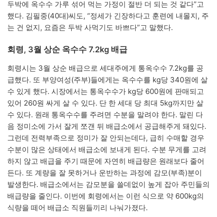
두박에 옥수수 가루 섞어 먹는 가정이 절반 더 되는 것 같다”고
했다. 김필중(40대)씨도, “정세가 긴장하다고 훈련에 내몰지, 주
는 건 없지, 요즘은 두박 사먹기도 바쁘다”고 말했다.
회령, 3월 상순 옥수수 7.2kg 배급
회령시는 3월 상순 배급으로 세대주에게 통옥수수 7.2kg를 공
급했다. 또 부양여성(주부)들에게는 옥수수를 kg당 340원에 살
수 있게 했다. 시장에서는 통옥수수가 kg당 600원에 판매되고
있어 260원 싸게 살 수 있다. 단 한 세대 당 최대 5kg까지만 살
수 있다. 원래 통옥수수를 주려면 수분을 말려야 한다. 말린 다
음 정미소에 가서 잘게 쪼갠 뒤 배급소에서 공급해주게 돼있다.
그런데 전력부족으로 정미가 잘 안되는데다, 급히 수매할 경우
수분이 많은 상태에서 배급소에 보내게 된다. 수분 무게를 고려
하지 않고 배급을 주기 때문에 자연히 배급량은 원래보다 줄어
든다. 또 계량을 잘 못하거나 운반하는 과정에 감모(부족)분이
발생한다. 배급소에서는 감모분을 쓸데없이 높게 잡아 주민들의
배급량을 줄인다. 이번에 회령에서는 이런 식으로 약 600kg의
식량을 떼어 배급소 직원들끼리 나눠가졌다.