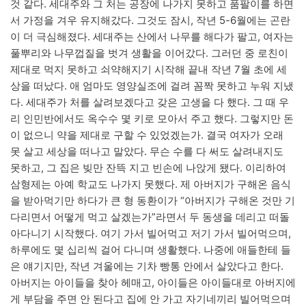
것 같다. 세대주와 그 처는 공장에 나가지 못하고 품팔이를 하면
서 가정을 겨우 유지해갔다. 그것도 잠시, 작년 5-6월에는 곤란
이 더 극심해졌다. 세대주는 산에서 나무를 해다가 팔고, 여자는
풀뿌리와 나무껍질을 벗겨 생활을 이어갔다. 그러던 중 로친이
제대로 먹지 못하고 쇠약해지기 시작해 끝내 작년 7월 초에 세
상을 떠났다. 애 엄마도 영양실조에 걸려 꼼짝 못하고 누워 지냈
다. 세대주가 처를 살려보겠다고 갖은 고생을 다 했다. 그 때 우
리 인민반에서도 옥수수 몇 키로 모아서 주고 했다. 그렇지만 돈
이 없으니 약을 제대로 구할 수 있었겠는가. 결국 여자가 오래
못 살고 세상을 떠나고 말았다. 무슨 수를 다 써도 살려내지도
못하고, 그 집은 빚만 잔뜩 지고 빈손에 나앉게 됐다. 이리하여
삼형제는 아예 학교도 나가지 못했다. 제 아버지가 구해온 음식
을 받아먹기만 하다가 큰 형 동환이가 “아버지가 구해온 것만 기
다리면서 어떻게 먹고 살겠는가”라면서 두 동생을 데리고 떠돌
아다니기 시작했다. 여기 가서 빌어먹고 저기 가서 빌어먹으며,
하루에도 몇 십리씩 걸어 다니며 생활했다. 나중에 애들한테 들
은 얘기지만, 작년 겨울에는 기차 빵통 안에서 살았다고 한다.
아버지는 아이들을 찾아 헤매고, 아이들은 아이들대로 아버지에
게 부담을 주면 안 된다고 집에 안 가고 자기네끼리 빌어먹으며