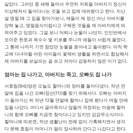
살았다. 그러던 중 새해 들어서 우연히 저희들 아버지가 정신이
이상해져서 돌아다니는 것을 보고 집에 데려왔다고 한다. 지난
설 명절 때 그 집을 찾아가보니, 애들이 제 정신 아닌 아버지를
앉혀 놓고, 명절음식이랍시고 구해온 것들을 제 아버지에게 떠
먹여주고 있었다. 그걸 보니 어찌나 눈물이 나던지. 인민반에서
모아준 헌옷과 옥수수 몇 키로를 주니까 애들이 서럽게 울었다.
그 통에 나까지 기껏 참았던 눈물을 쏟아내고 돌아왔다. 아직 학
교에 다녀야할 어린 아이들이 꽃제비 생활을 하면서도 합심해서
제 아버지를 보살피는 걸 보고 저마다 감동하지 않은 이가 없다.
엄마는 집 나가고, 아버지는 죽고, 오빠도 집 나가
서효림(9세)양은 오늘도 할머니와 장터를 돌아다녔다. 작년 연
말에 집을 나간 오빠(장선(11))를 찾기 위해서다. 오빠는 아버지
가 돌아가신 뒤 작년 12월 연말에 할머니 집에 왔다가 며칠 만에
집을 나갔다. 어디서 굶어죽지나 않을까 걱정되는 마음에 할머
니와 함께 오빠를 지금껏 찾아다니고 있지만 감감무소식이다.
할머니에 따르면, 작년 생활난이 전례 없이 가혹해지면서 생각
다 못해 효림이 어머니가 멀리 장사하러 간다고 나갔다고 한다.