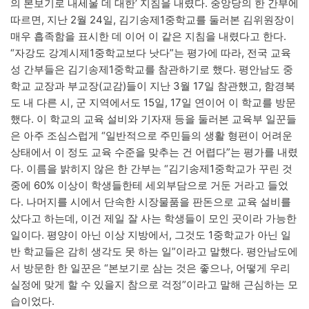
의 본보기로 내세울 데 대한’ 지침을 내렸다. 중앙당의 한 간부에
따르면, 지난 2월 24일, 김기송제1중학교를 둘러본 김위원장이
매우 흡족함을 표시한 데 이어 이 같은 지침을 내렸다고 한다.
“자강도 강계시제1중학교보다 낫다”는 평가에 따라, 전국 교육
성 간부들은 김기송제1중학교를 참관하기로 했다. 평안남도 중
학교 교장과 부교장(교감)들이 지난 3월 17일 참관했고, 함경북
도 내 다른 시, 군 지역에서도 15일, 17일 연이어 이 학교를 방문
했다. 이 학교의 교육 설비와 기자재 등을 둘러본 교육부 일꾼들
은 아주 조심스럽게 “일반적으로 주민들의 생활 형편이 어려운
상태에서 이 정도 교육 수준을 맞추는 건 어렵다”는 평가를 내렸
다. 이름을 밝히지 않은 한 간부는 “김기송제1중학교가 꾸린 것
중에 60% 이상이 학생들한테 세외부담으로 거둔 거라고 들었
다. 나머지를 시에서 단속한 시장물품을 판돈으로 교육 설비를
샀다고 하는데, 이건 제일 잘 사는 학생들이 모인 곳이라 가능한
일이다. 평양이 아닌 이상 지방에서, 그것도 1중학교가 아닌 일
반 학교들은 감히 생각도 못 하는 일”이라고 말했다. 평안남도에
서 방문한 한 일꾼은 “본보기로 삼는 것은 좋으나, 어떻게 우리
실정에 맞게 할 수 있을지 참으로 걱정”이라고 말해 근심하는 모
습이었다.