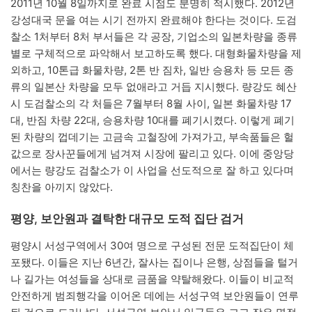
2011년 10월 8일까지로 완료 시점도 분명히 적시했다. 2012년
강성대국 문을 여는 시기 전까지 완료해야 한다는 것이다. 도검
찰소 1처부터 8처 부서들은 각 공장, 기업소의 일본차량을 종류
별로 구체적으로 파악해서 보고하도록 했다. 대형화물차량을 제
외하고, 10톤급 화물차량, 2톤 반 짐차, 일반 승용차 등 모든 종
류의 일본산 차량을 모두 없애라고 거듭 지시했다. 량강도 혜산
시 도검찰소의 각 처들은 7월부터 8월 사이, 일본 화물차량 17
대, 반짐 차량 22대, 승용차량 10대를 폐기시켰다. 이렇게 폐기
된 차량의 껍데기는 고금속 고철장에 가져가고, 부속품들은 헐
값으로 장사꾼들에게 넘겨져 시장에 팔리고 있다. 이에 중앙당
에서는 량강도 검찰소가 이 사업을 선도적으로 잘 하고 있다며
칭찬을 아끼지 않았다.
평양, 보안원과 결탁한 대규모 도적 집단 검거
평양시 서성구역에서 30여 명으로 구성된 전문 도적집단이 체
포됐다. 이들은 지난 6년간, 잘사는 집이나 은행, 상점들을 털거
나 길가는 여성들을 상대로 금품을 약탈해왔다. 이들이 비교적
안전하게 범죄행각을 이어온 데에는 서성구역 보안원들이 연루