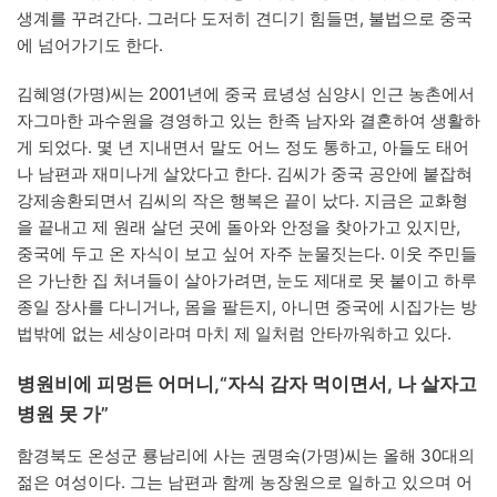
생계를 꾸려간다. 그러다 도저히 견디기 힘들면, 불법으로 중국
에 넘어가기도 한다.
김혜영(가명)씨는 2001년에 중국 료녕성 심양시 인근 농촌에서
자그마한 과수원을 경영하고 있는 한족 남자와 결혼하여 생활하
게 되었다. 몇 년 지내면서 말도 어느 정도 통하고, 아들도 태어
나 남편과 재미나게 살았다고 한다. 김씨가 중국 공안에 붙잡혀
강제송환되면서 김씨의 작은 행복은 끝이 났다. 지금은 교화형
을 끝내고 제 원래 살던 곳에 돌아와 안정을 찾아가고 있지만,
중국에 두고 온 자식이 보고 싶어 자주 눈물짓는다. 이웃 주민들
은 가난한 집 처녀들이 살아가려면, 눈도 제대로 못 붙이고 하루
종일 장사를 다니거나, 몸을 팔든지, 아니면 중국에 시집가는 방
법밖에 없는 세상이라며 마치 제 일처럼 안타까워하고 있다.
병원비에 피멍든 어머니,“자식 감자 먹이면서, 나 살자고
병원 못 가”
함경북도 온성군 룡남리에 사는 권명숙(가명)씨는 올해 30대의
젊은 여성이다. 그는 남편과 함께 농장원으로 일하고 있으며 어