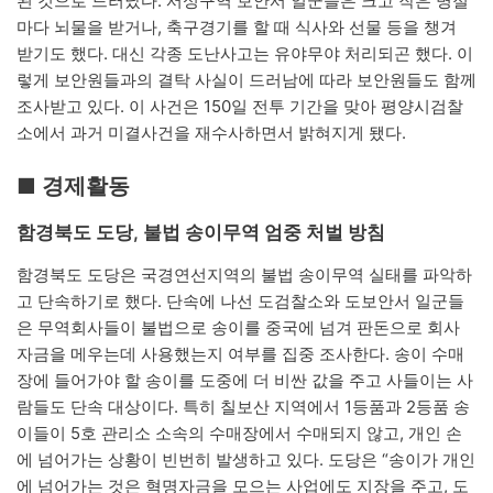
된 것으로 드러났다. 서성구역 보안서 일군들은 크고 작은 명절
마다 뇌물을 받거나, 축구경기를 할 때 식사와 선물 등을 챙겨
받기도 했다. 대신 각종 도난사고는 유야무야 처리되곤 했다. 이
렇게 보안원들과의 결탁 사실이 드러남에 따라 보안원들도 함께
조사받고 있다. 이 사건은 150일 전투 기간을 맞아 평양시검찰
소에서 과거 미결사건을 재수사하면서 밝혀지게 됐다.
■ 경제활동
함경북도 도당, 불법 송이무역 엄중 처벌 방침
함경북도 도당은 국경연선지역의 불법 송이무역 실태를 파악하
고 단속하기로 했다. 단속에 나선 도검찰소와 도보안서 일군들
은 무역회사들이 불법으로 송이를 중국에 넘겨 판돈으로 회사
자금을 메우는데 사용했는지 여부를 집중 조사한다. 송이 수매
장에 들어가야 할 송이를 도중에 더 비싼 값을 주고 사들이는 사
람들도 단속 대상이다. 특히 칠보산 지역에서 1등품과 2등품 송
이들이 5호 관리소 소속의 수매장에서 수매되지 않고, 개인 손
에 넘어가는 상황이 빈번히 발생하고 있다. 도당은 “송이가 개인
에 넘어가는 것은 혁명자금을 모으는 사업에도 지장을 주고, 도