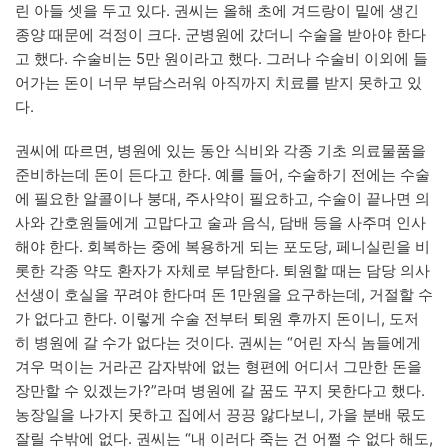
린 아들 셋을 두고 있다. 권씨는 올해 초에 겨드랑이 밑에 생긴
종양 때문에 걱정이 크다. 군병원에 갔더니 수술을 받아야 한다
고 했다. 수술비는 5만 원이라고 했다. 그러나 수술비 이외에 들
어가는 돈이 너무 부담스러워 아직까지 치료를 받지 못하고 있
다.
권씨에 따르면, 병원에 있는 동안 식비와 각종 기초 의료물품을
준비하는데 돈이 든다고 한다. 예를 들어, 수술하기 전에는 수술
에 필요한 알콜이나 붕대, 주사약이 필요하고, 수술이 끝나면 의
사와 간호원들에게 고맙다고 술과 음식, 담배 등을 사주며 인사
해야 한다. 회복하는 중에 복용하게 되는 포도당, 페니실린을 비
롯한 각종 약도 환자가 자체로 부담한다. 퇴원할 때는 담당 의사
선생이 호실을 꾸려야 한다며 돈 1만원을 요구하는데, 거절할 수
가 없다고 한다. 이렇게 수술 전부터 퇴원 후까지 돈이니, 도저
히 병원에 갈 수가 없다는 것이다. 권씨는 “어린 자식 놈들에게
겨우 먹이는 거라곤 감자밖에 없는 형편에 어디서 그만한 돈을
장만할 수 있겠는가?”라며 병원에 갈 꿈도 꾸지 못한다고 했다.
농장일을 나가지 못하고 집에서 끙끙 앓다보니, 가을 분배 몫도
잘릴 수밖에 없다. 권씨는 “내 이러다 죽는 건 어쩔 수 없다 해도,