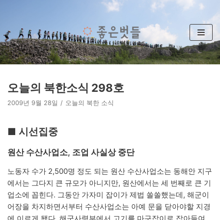
콘
텐
츠
로
건
너
뛰
오늘의 북한소식 298호
기
2009년 9월 28일
오늘의 북한 소식
■ 시선집중
원산 수산사업소, 조업 사실상 중단
노동자 수가 2,500명 정도 되는 원산 수산사업소는 동해안 지구
에서는 그다지 큰 규모가 아니지만, 원산에서는 세 번째로 큰 기
업소에 꼽힌다. 그동안 가자미 잡이가 제법 쏠쏠했는데, 해군이
어장을 차지하면서부터 수산사업소는 아예 문을 닫아야할 지경
에 이르게 됐다. 해군사령부에서 고기를 마구잡이로 잡아들여