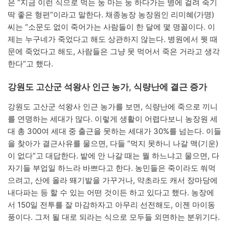
은 “지금 이런 식으로 먹는 둥 마는 둥 하다가는 병에 걸려 죽기
딱 좋은 형편”이라고 말한다. 채종농장 농장원인 리미혜(가명)
씨는 “소문도 없이 죽어가는 사람들이 한 달에 몇 명꼴이다. 이
제는 누구네가 죽었다고 해도 상관하지 않는다. 병원에서 뭣 때
문에 죽었다고 해도, 사람들은 그냥 못 먹어서 죽은 거라고 생각
한다”고 했다.
강원도 고산군 석왕사 인근 농가, 식량난에 결근 증가
강원도 고산군 석왕사 인근 농가를 보면, 식량난에 죽으로 끼니
를 연명하는 세대가 많다. 이렇게 생활이 어렵다보니 농장원 세
대 총 300여 세대 중 출근을 못하는 세대가 30%를 넘는다. 이들
을 찾아가 결근사유를 물으면, 다들 “먹지 못하니 나갈 맥(기운)
이 없다”고 대답한다. 밭에 안 나갈 때는 뭘 하느냐고 물으면, 다
자기들 부업일 하느라 바쁘다고 한다. 농민들은 죽이라도 쒀먹
으려고, 산에 올라 뙈기밭을 가꾸거나, 약초라도 캐서 장마당에
내다파는 등 할 수 있는 어떤 것이든 하고 있다고 했다. 농장에
서 150일 전투를 잘 마감하자고 아무리 선전해도, 이젠 마이동
풍이다. 그저 될 대로 되라는 식으로 모두들 외면하는 분위기다.