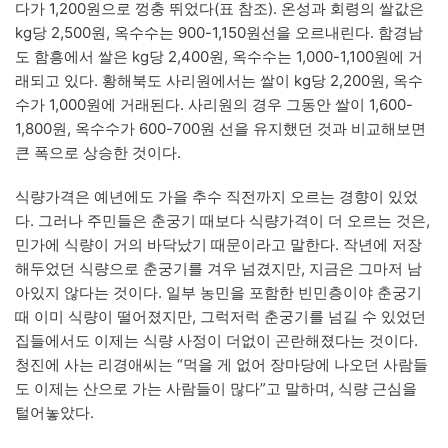
다가 1,200원으로 껑충 뛰었다(표 참조). 온성과 회령의 쌀값은
kg당 2,500원, 옥수수는 900-1,150원선을 오르내린다. 함경남
도 함흥에서 쌀은 kg당 2,400원, 옥수수는 1,000-1,100원에 거
래되고 있다. 황해북도 사리원에서는 쌀이 kg당 2,200원, 옥수
수가 1,000원에 거래된다. 사리원의 경우 그동안 쌀이 1,600-
1,800원, 옥수수가 600-700원 선을 유지했던 것과 비교해보면
큰 폭으로 상승한 것이다.
식량가격은 예년에도 가을 추수 직전까지 오르는 경향이 있었
다. 그러나 주민들은 춘궁기 때보다 식량가격이 더 오르는 것은,
민가에 식량이 거의 바닥났기 때문이라고 말한다. 작년에 저장
해두었던 식량으로 춘궁기를 겨우 넘겼지만, 지금은 그마저 남
아있지 않다는 것이다. 일부 농민을 포함한 빈민층이야 춘궁기
때 이미 식량이 떨어졌지만, 그럭저럭 춘궁기를 넘길 수 있었던
집들에서도 이제는 식량 사정이 더없이 곤란해졌다는 것이다.
청진에 사는 리경애씨는 “먹을 게 없어 장마당에 나오던 사람들
도 이제는 산으로 가는 사람들이 많다”고 말하며, 식량 근심을
털어놓았다.