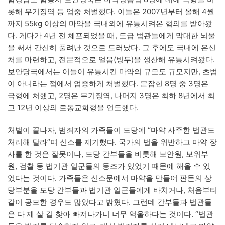
롯해 무기징역 등 엄중 처벌했다. 이들은 2007년부터 올해 4월
까지 55kg 이상의 마약을 국내외에 유통시켜온 혐의를 받아왔
다. 게다가 4년 전 체포되었을 때, 도급 법관들에게 막대한 뇌물
을 써서 간신히 풀려난 것으로 드러났다. 그 후에도 국내에 은신
처를 마련하고, 전문적으로 얼음(빙두)을 생산해 유통시켜왔다.
보안당국에서는 이들이 유통시킨 마약의 규모도 규모지만, 초범
이 아니라는 점에서 엄중하게 처벌했다. 붙잡힌 8명 중 3명은
극형에 처했고, 2명은 무기징역, 나머지 3명은 최하 8년에서 최
고 12년 이상의 로동교화형을 언도했다.
처벌이 끝나자, 범죄자의 가족들이 도당에 “마약 사주한 법관도
처리해 달라”며 신소를 제기했다. 국가의 법을 위반하고 마약 장
사를 한 것은 잘못이나, 도당 간부들을 비롯해 보안원, 보위부
원, 검찰 등 법기관 일군들의 동조가 있었기 때문에 해올 수 있
었다는 것이다. 가족들은 신소문에서 마약을 만들어 판돈의 상
당부분을 도당 간부들과 법기관 일군들에게 바치거나, 처음부터
같이 공모한 경우도 많았다고 밝혔다. 그런데 간부들과 법관들
은 다 제 살 길 찾아 빠져나가니 너무 억울하다는 것이다. “법관