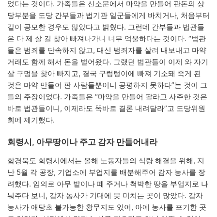
었다는 것이다. 가족들은 신소문에서 마약을 만들어 판돈의 상
당부분을 도당 간부들과 법기관 일군들에게 바치거나, 처음부터
같이 공모한 경우도 많았다고 밝혔다. 그런데 간부들과 법관들
은 다 제 살 길 찾아 빠져나가니 너무 억울하다는 것이다. “법관
들은 범죄를 단속하지 않고, 대신 범죄자를 살려 내보내고 마약
거래도 함께 해서 돈을 벌어왔다. 그랬던 법관들이 이제 와 자기
살 구멍을 찾아 빠지고, 결국 구렁텅이에 빠져 기소돼 죽게 된
것은 마약 만들어 판 사람들뿐이니 공평하지 못하다”는 것이 그
들의 주장이었다. 가족들은 “마약을 만들어 팔라고 사주한 것은
바로 법관들이니, 이제라도 똑바로 결론 내려달라”고 도당위원
회에 제기했다.
회령시, 아무땅이나 주고 감자 만들어내라
함경북도 회령시에서는 올해 노동자들의 식량 해결을 위해, 지
난 5월 각 공장, 기업소에 부업지를 배분해주어 감자 농사를 장
려했다. 임의로 아무 밭이나 떼 주거나 척박한 땅을 부업지로 나
눠주다 보니, 감자 농사가 기대에 못 미치는 곳이 많았다. 감자
농사가 애당초 불가능한 황무지도 있어, 아예 농사를 포기한 곳