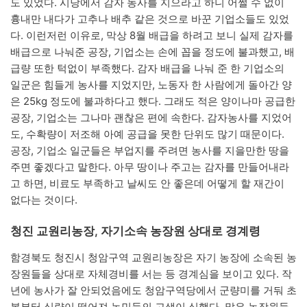
도 있었다. 시당에서 감자 농사를 지으라고 하니 어쩔 수 없이
흉내만 내다가 고추나 배추 같은 것으로 바꾼 기업소들도 있었
다. 이런저런 이유로, 막상 8월 배급을 하려고 보니 실제 감자를
배급으로 나눠준 공장, 기업소는 손에 꼽을 정도에 불과했고, 배
급량 또한 턱없이 부족했다. 감자 배급을 나눠 준 한 기업소의
일군은 힘들게 농사를 지었지만, 노동자 한 사람에게 돌아간 양
은 25kg 정도에 불과하다고 했다. 그래도 적은 양이나마 공급한
공장, 기업소는 그나마 괜찮은 편에 속한다. 감자농사를 지었어
도, 수확량이 저조해 아예 공급을 못한 단위도 많기 때문이다.
공장, 기업소 일군들은 부업지를 주려면 농사를 지을만한 땅을
주면 좋겠다고 말한다. 아무 땅이나 주고는 감자를 만들어내라
고 하면, 비료도 부족하고 날씨도 안 좋은데 어떻게 할 재간이
없다는 것이다.
청진 교원리농장, 자기소속 농장원 상대로 경계령
함경북도 청진시 청암구역 교원리농장은 자기 농장에 소속된 농
장원들을 상대로 자체경비를 서는 등 경계심을 보이고 있다. 작
년에 농사가 잘 안되었음에도 청암구역당에서 군량미를 거둬 초
봄부터 식량이 떨어져 농민들의 고생이 심했다. 많은 농장원들