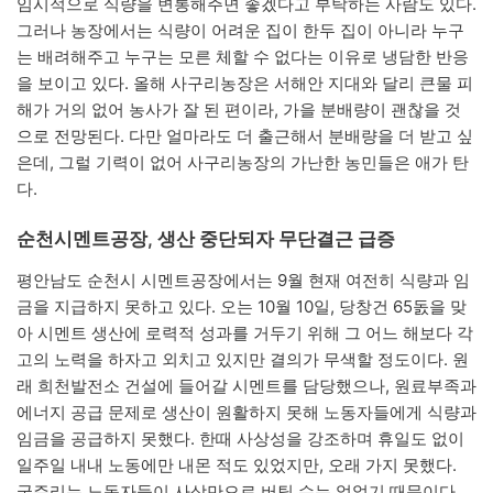
임시적으로 식량을 변통해주면 좋겠다고 부탁하는 사람도 있다.
그러나 농장에서는 식량이 어려운 집이 한두 집이 아니라 누구
는 배려해주고 누구는 모른 체할 수 없다는 이유로 냉담한 반응
을 보이고 있다. 올해 사구리농장은 서해안 지대와 달리 큰물 피
해가 거의 없어 농사가 잘 된 편이라, 가을 분배량이 괜찮을 것
으로 전망된다. 다만 얼마라도 더 출근해서 분배량을 더 받고 싶
은데, 그럴 기력이 없어 사구리농장의 가난한 농민들은 애가 탄
다.
순천시멘트공장, 생산 중단되자 무단결근 급증
평안남도 순천시 시멘트공장에서는 9월 현재 여전히 식량과 임
금을 지급하지 못하고 있다. 오는 10월 10일, 당창건 65돐을 맞
아 시멘트 생산에 로력적 성과를 거두기 위해 그 어느 해보다 각
고의 노력을 하자고 외치고 있지만 결의가 무색할 정도이다. 원
래 희천발전소 건설에 들어갈 시멘트를 담당했으나, 원료부족과
에너지 공급 문제로 생산이 원활하지 못해 노동자들에게 식량과
임금을 공급하지 못했다. 한때 사상성을 강조하며 휴일도 없이
일주일 내내 노동에만 내몬 적도 있었지만, 오래 가지 못했다.
굶주리는 노동자들이 사상만으로 버틸 수는 없었기 때문이다.