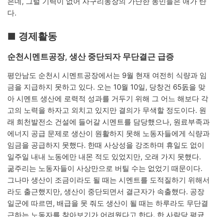
은데, 그럴 기력이 없어 사구리농장의 가난한 농민들은 애가 탄
다.
■ 경제활동
순천시멘트공장, 생산 중단되자 무단결근 급증
평안남도 순천시 시멘트공장에서는 9월 현재 여전히 식량과 임
금을 지급하지 못하고 있다. 오는 10월 10일, 당창건 65돐을 맞
아 시멘트 생산에 로력적 성과를 거두기 위해 그 어느 해보다 각
고의 노력을 하자고 외치고 있지만 결의가 무색할 정도이다. 원
래 희천발전소 건설에 들어갈 시멘트를 담당했으나, 원료부족과
에너지 공급 문제로 생산이 원활하지 못해 노동자들에게 식량과
임금을 공급하지 못했다. 한때 사상성을 강조하며 휴일도 없이
일주일 내내 노동에만 내몬 적도 있었지만, 오래 가지 못했다.
굶주리는 노동자들이 사상만으로 버틸 수는 없었기 때문이다.
그나마 생산이 조금이라도 될 때는 시멘트를 도적질하기 위해서
라도 출근했지만, 생산이 중단되면서 결근자가 속출했다. 공장
일군에 따르면, 배급을 못 줘도 생산이 될 때는 하루라도 무단결
근하는 노동자를 찾아보기가 어려웠다고 한다. 한 사람당 평균