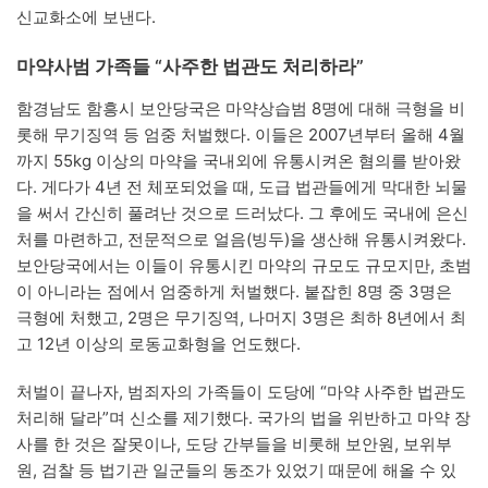
신교화소에 보낸다.
마약사범 가족들 “사주한 법관도 처리하라”
함경남도 함흥시 보안당국은 마약상습범 8명에 대해 극형을 비
롯해 무기징역 등 엄중 처벌했다. 이들은 2007년부터 올해 4월
까지 55kg 이상의 마약을 국내외에 유통시켜온 혐의를 받아왔
다. 게다가 4년 전 체포되었을 때, 도급 법관들에게 막대한 뇌물
을 써서 간신히 풀려난 것으로 드러났다. 그 후에도 국내에 은신
처를 마련하고, 전문적으로 얼음(빙두)을 생산해 유통시켜왔다.
보안당국에서는 이들이 유통시킨 마약의 규모도 규모지만, 초범
이 아니라는 점에서 엄중하게 처벌했다. 붙잡힌 8명 중 3명은
극형에 처했고, 2명은 무기징역, 나머지 3명은 최하 8년에서 최
고 12년 이상의 로동교화형을 언도했다.
처벌이 끝나자, 범죄자의 가족들이 도당에 “마약 사주한 법관도
처리해 달라”며 신소를 제기했다. 국가의 법을 위반하고 마약 장
사를 한 것은 잘못이나, 도당 간부들을 비롯해 보안원, 보위부
원, 검찰 등 법기관 일군들의 동조가 있었기 때문에 해올 수 있