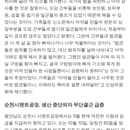
처리해 달라”며 신소를 제기했다. 국가의 법을 위반하고 마약 장
사를 한 것은 잘못이나, 도당 간부들을 비롯해 보안원, 보위부
원, 검찰 등 법기관 일군들의 동조가 있었기 때문에 해올 수 있
었다는 것이다. 가족들은 신소문에서 마약을 만들어 판돈의 상
당부분을 도당 간부들과 법기관 일군들에게 바치거나, 처음부터
같이 공모한 경우도 많았다고 밝혔다. 그런데 간부들과 법관들
은 다 제 살 길 찾아 빠져나가니 너무 억울하다는 것이다. “법관
들은 범죄를 단속하지 않고, 대신 범죄자를 살려 내보내고 마약
거래도 함께 해서 돈을 벌어왔다. 그랬던 법관들이 이제 와 자기
살 구멍을 찾아 빠지고, 결국 구렁텅이에 빠져 기소돼 죽게 된
것은 마약 만들어 판 사람들뿐이니 공평하지 못하다”는 것이 그
들의 주장이었다. 가족들은 “마약을 만들어 팔라고 사주한 것은
바로 법관들이니, 이제라도 똑바로 결론 내려달라”고 도당위원
회에 제기했다.
순천시멘트공장, 생산 중단되자 무단결근 급증
평안남도 순천시 시멘트공장에서는 9월 현재 여전히 식량과 임
금을 지급하지 못하고 있다. 오는 10월 10일, 당창건 65돐을 맞
아 시멘트 생산에 로력적 성과를 거두기 위해 그 어느 해보다 각