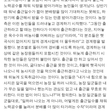
노력공수를 채워 식량을 받아가려는 농민들이 생겨났다. 상반기
때 워낙 출근일수가 짧아 분배량을 많이 기대하지는 못해도, 하
반기에 출근해서 받을 수 있는 만큼 받아가겠다는 것이다. 농장
측은 이런 농민들을 드러내놓고 경계하기 시작했다. “그동안 출
근하라고 할 때는 안하다가 이제야 출근하겠다는 것은, 지어놓
은 옥수수와 벼농사를 어쩌려는 심산”이라며, “각 분조들은 햇
곡식이 없어지지 않게 경계사업에 더 몰두하라”고 경계령을 발
동했다. 분조별로 돌아가며 경비를 서도록 하는데, 경계하는 대
상에 같은 농장원들까지 포함시킨 것이다. 뒤늦게 출근하기 시
작한 농민들은 당연히 불만이 많다. 출근을 안 하고 싶어서 안
한 것이 아니라, 굶다보니 출근을 못한 것이고, 8월에 햇곡식이
나오니 제 농사지은 것을 먹으며 출근하겠다고 나오는 것인데
왜 뒤늦게 도둑취급이냐는 것이다. 농민들은 “내가 내 힘으로 농
사지은 알곡을 먹으면서 농장 일 하러 나와도, 농장 일군들은 내
가 무슨 일을 얼마나 했는지는 관심도 없고 내 출근을 무효로 처
리한다. 이런 법이 어디 있느냐?”며 항의한다. 농장 일군들은 일
군들대로, “일하러 나오는 게 아니라, 어떻게든 출근일수를 채워
노력공수를 늘려서 분배를 더 많이 타가려는 수작”이라며 경계