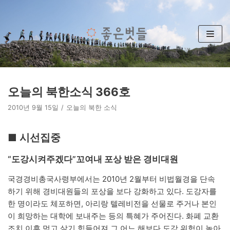
콘
텐
츠
로
건
너
뛰
오늘의 북한소식 366호
기
2010년 9월 15일
오늘의 북한 소식
■ 시선집중
“도강시켜주겠다”꼬여내 포상 받은 경비대원
국경경비총국사령부에서는 2010년 2월부터 비법월경을 단속
하기 위해 경비대원들의 포상을 보다 강화하고 있다. 도강자를
한 명이라도 체포하면, 아리랑 텔레비전을 선물로 주거나 본인
이 희망하는 대학에 보내주는 등의 특혜가 주어진다. 화폐 교환
조치 이후 먹고 살기 힘들어져 그 어느 해보다 도강 위험이 높아