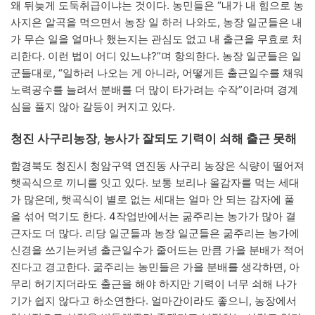
왜 뒤늦게 도둑취급이냐는 것이다. 농민들은 “내가 내 힘으로 농
사지은 알곡을 먹으면서 농장 일 하러 나와도, 농장 일군들은 내
가 무슨 일을 얼마나 했는지는 관심도 없고 내 출근을 무효로 처
리한다. 이런 법이 어디 있느냐?”며 항의한다. 농장 일군들은 일
군들대로, “일하러 나오는 게 아니라, 어떻게든 출근일수를 채워
노력공수를 늘려서 분배를 더 많이 타가려는 수작”이라며 경계
심을 풀지 않아 갈등이 커지고 있다.
청진 사구리농장, 농사가 잘되도 기력이 쇠해 출근 못해
함경북도 청진시 청암구역 연진동 사구리 농장은 식량이 떨어져
햇곡식으로 끼니를 잇고 있다. 보통 보리나 올감자를 먹는 세대
가 많은데, 햇곡식이 별로 없는 세대는 얼마 안 되는 감자에 풀
을 섞어 먹기도 한다. 4작업반에서는 굶주리는 농가가 많아 결
근자도 더 많다. 리당 일군들과 농장 일군들은 굶주리는 농가에
신경을 쓰기는커녕 출근일수가 줄어드는 만큼 가을 분배가 적어
진다고 경고한다. 굶주리는 농민들은 가을 분배를 생각하면, 아
무리 허기지더라도 출근을 해야 하지만 기력이 너무 쇠해 나가
기가 쉽지 않다고 하소연한다. 얼마간이라도 좋으니, 농장에서