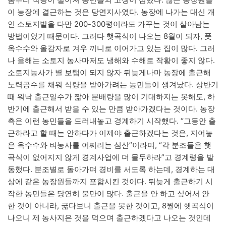
이 농장에 결근하는 것은 당연지사였다. 농장에 나가는 대신 개
인 소토지밭을 다만 200-300평이라도 가꾸는 것이 살아남는
방법이었기 때문이다. 그러다 햇곡식이 나오는 8월이 되자, 풋
옥수수와 올감자로 겨우 끼니로 이어가고 있는 집이 많다. 그러
나 올해는 소토지 농사마저도 냉해와 수해로 작황이 좋지 않다.
소토지농사가 별 보탬이 되지 않자 뒤늦게나마 농장에 출근해
노력공수를 채워 식량을 받아가려는 농민들이 생겨났다. 상반기
때 워낙 출근일수가 짧아 분배량을 많이 기대하지는 못해도, 하
반기에 출근해서 받을 수 있는 만큼 받아가겠다는 것이다. 농장
측은 이런 농민들을 드러내놓고 경계하기 시작했다. “그동안 출
근하라고 할 때는 안하다가 이제야 출근하겠다는 것은, 지어놓
은 옥수수와 벼농사를 어쩌려는 심산”이라며, “각 분조들은 햇
곡식이 없어지지 않게 경계사업에 더 몰두하라”고 경계령을 발
동했다. 분조별로 돌아가며 경비를 서도록 하는데, 경계하는 대
상에 같은 농장원들까지 포함시킨 것이다. 뒤늦게 출근하기 시
작한 농민들은 당연히 불만이 많다. 출근을 안 하고 싶어서 안
한 것이 아니라, 굶다보니 출근을 못한 것이고, 8월에 햇곡식이
나오니 제 농사지은 것을 먹으며 출근하겠다고 나오는 것인데