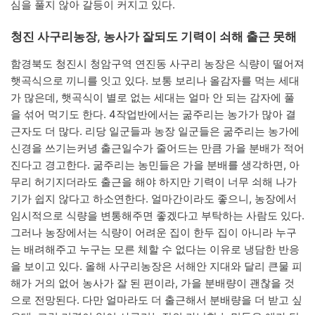
심을 풀지 않아 갈등이 커지고 있다.
청진 사구리농장, 농사가 잘되도 기력이 쇠해 출근 못해
함경북도 청진시 청암구역 연진동 사구리 농장은 식량이 떨어져
햇곡식으로 끼니를 잇고 있다. 보통 보리나 올감자를 먹는 세대
가 많은데, 햇곡식이 별로 없는 세대는 얼마 안 되는 감자에 풀
을 섞어 먹기도 한다. 4작업반에서는 굶주리는 농가가 많아 결
근자도 더 많다. 리당 일군들과 농장 일군들은 굶주리는 농가에
신경을 쓰기는커녕 출근일수가 줄어드는 만큼 가을 분배가 적어
진다고 경고한다. 굶주리는 농민들은 가을 분배를 생각하면, 아
무리 허기지더라도 출근을 해야 하지만 기력이 너무 쇠해 나가
기가 쉽지 않다고 하소연한다. 얼마간이라도 좋으니, 농장에서
임시적으로 식량을 변통해주면 좋겠다고 부탁하는 사람도 있다.
그러나 농장에서는 식량이 어려운 집이 한두 집이 아니라 누구
는 배려해주고 누구는 모른 체할 수 없다는 이유로 냉담한 반응
을 보이고 있다. 올해 사구리농장은 서해안 지대와 달리 큰물 피
해가 거의 없어 농사가 잘 된 편이라, 가을 분배량이 괜찮을 것
으로 전망된다. 다만 얼마라도 더 출근해서 분배량을 더 받고 싶