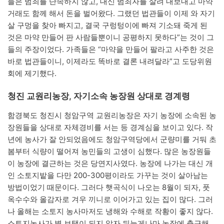
들은 범죄를 단속하지 않고, 대신 범죄자를 살려 내보내고 마약
거래도 함께 해서 돈을 벌어왔다. 그랬던 법관들이 이제 와 자기
살 구멍을 찾아 빠지고, 결국 구렁텅이에 빠져 기소돼 죽게 된
것은 마약 만들어 판 사람들뿐이니 공평하지 못하다”는 것이 그
들의 주장이었다. 가족들은 “마약을 만들어 팔라고 사주한 것은
바로 법관들이니, 이제라도 똑바로 결론 내려달라”고 도당위원
회에 제기했다.
청진 교원리농장, 자기소속 농장원 상대로 경계령
함경북도 청진시 청암구역 교원리농장은 자기 농장에 소속된 농
장원들을 상대로 자체경비를 서는 등 경계심을 보이고 있다. 작
년에 농사가 잘 안되었음에도 청암구역당에서 군량미를 거둬 초
봄부터 식량이 떨어져 농민들의 고생이 심했다. 많은 농장원들
이 농장에 결근하는 것은 당연지사였다. 농장에 나가는 대신 개
인 소토지밭을 다만 200-300평이라도 가꾸는 것이 살아남는
방법이었기 때문이다. 그러다 햇곡식이 나오는 8월이 되자, 풋
옥수수와 올감자로 겨우 끼니로 이어가고 있는 집이 많다. 그러
나 올해는 소토지 농사마저도 냉해와 수해로 작황이 좋지 않다.
소토지농사가 별 보탬이 되지 않자 뒤늦게나마 농장에 출근해