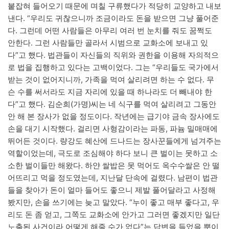
붙잡혀 들어오기 때문에 며칠 구류했다가 적당히 교양하고 내보
낸다. “우리도 귀찮으니까 조금이라도 돈을 받으면 그냥 풀어준
다. 그런데 어떤 사람들은 아무리 여러 번 눈치를 줘도 꿈쩍도
안한다. 그런 사람들만 골라서 시범으로 교화소에 보내고 있
다”고 했다. 법관들이 자신들의 직위와 권한을 이용해 자의적으
로 법을 집행하고 있다는 고백이었다. 그는 “우리들도 국가에서
받는 것이 없어지니까, 가족을 먹여 살리려면 하는 수 없다. 무
슨 수를 써서라도 지금 자리에 있을 때 하나라도 더 빼내야 한
다”고 했다. 김순희(가명)씨는 네 식구를 먹여 살리려고 그동안
안 해 본 장사가 없을 정도이다. 작년에는 급기야 금속 장사에도
손을 대기 시작했다. 걸리면 사형감이라는 파동, 파늄 밀매매에
뛰어든 것이다. 량강도 혜산에 드나드는 장사꾼들에게 넘겨주는
역할이었는데, 극도로 조심해야 하다 보니 큰 벌이는 못하고 소
소한 벌이들만 해왔다. 하얀 쌀밥은 못 먹어도 옥수수쌀은 안 떨
어뜨리고 먹을 정도였는데, 지난달 단속에 걸렸다. 남편이 법관
들을 찾아가 돈이 얼마 들어도 좋으니 제발 풀어달라고 사정해
봤지만, 손을 쓰기에는 늦고 말았다. “누이 좋고 매부 좋다고, 우
리도 돈 좀 얻고, 그쪽도 교화소에 안가고 그러면 좋겠지만 일단
노출된 사건이라 어떻게 해줄 수가 없다”는 답변을 들었을 뿐이