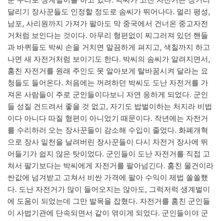
달리기 장사꾼들도 인정할 정도로 솜씨가 뛰어나다. 멀리 평성,
남포, 사리원까지 가져가 팔아도 막 중국에서 건너온 중고자전
거처럼 보인다는 것이다. 아무리 형편없이 찌그러져 있던 핸들
과 바퀴들도 박씨 손을 거치면 말끔하게 펴지고, 색칠까지 하고
나면 새 자전거처럼 보이기도 한다. 박씨의 솜씨가 알려지면서,
훔친 자전거를 원래 주인도 못 알아보게 탈바꿈시켜 달라는 요
청들도 들어온다. 처음에는 꺼려하던 박씨도 도난 자전거를 가
져온 사람들이 주로 군인들이다보니 자연 응하게 되었다. 군인
들 성질 건드려서 좋을 것 없고, 자기도 밥벌이하는 처지라 비법
이다 아니다 따질 형편이 아니었기 때문이다. 작년에는 자전거
를 수리하러 오는 장사꾼들이 감소해 수입이 줄었다. 화폐개혁
으로 장사 밑천을 날려버린 장사꾼들이 다시 자전거 장사에 뛰
어들기가 쉽지 않은 탓이었다. 군인들이 도난 자전거를 직접 고
쳐서 팔기보다는 박씨에게 자전거를 팔아넘긴다. 훔친 물건이라
싼값에 넘겨받고 고쳐서 비싼 가격에 팔아 수익이 제법 쏠쏠했
다. 도난 자전거가 많이 들어오지는 않아도, 그럭저럭 생계벌이
에 도움이 되었는데 그만 발목을 잡혔다. 자전거를 훔친 군인들
이 사법기관에 단속되면서 같이 엮이게 되었다. 군인들이야 군