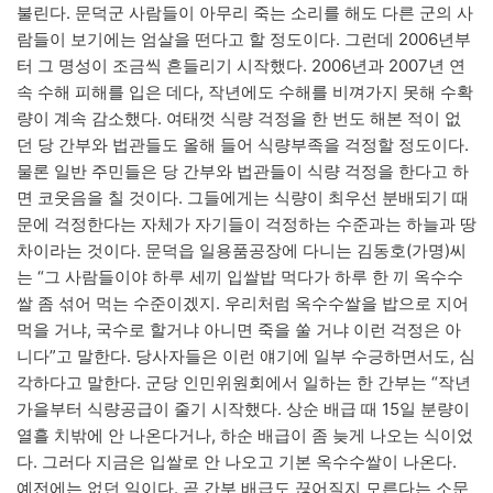
불린다. 문덕군 사람들이 아무리 죽는 소리를 해도 다른 군의 사
람들이 보기에는 엄살을 떤다고 할 정도이다. 그런데 2006년부
터 그 명성이 조금씩 흔들리기 시작했다. 2006년과 2007년 연
속 수해 피해를 입은 데다, 작년에도 수해를 비껴가지 못해 수확
량이 계속 감소했다. 여태껏 식량 걱정을 한 번도 해본 적이 없
던 당 간부와 법관들도 올해 들어 식량부족을 걱정할 정도이다.
물론 일반 주민들은 당 간부와 법관들이 식량 걱정을 한다고 하
면 코웃음을 칠 것이다. 그들에게는 식량이 최우선 분배되기 때
문에 걱정한다는 자체가 자기들이 걱정하는 수준과는 하늘과 땅
차이라는 것이다. 문덕읍 일용품공장에 다니는 김동호(가명)씨
는 “그 사람들이야 하루 세끼 입쌀밥 먹다가 하루 한 끼 옥수수
쌀 좀 섞어 먹는 수준이겠지. 우리처럼 옥수수쌀을 밥으로 지어
먹을 거냐, 국수로 할거냐 아니면 죽을 쑬 거냐 이런 걱정은 아
니다”고 말한다. 당사자들은 이런 얘기에 일부 수긍하면서도, 심
각하다고 말한다. 군당 인민위원회에서 일하는 한 간부는 “작년
가을부터 식량공급이 줄기 시작했다. 상순 배급 때 15일 분량이
열흘 치밖에 안 나온다거나, 하순 배급이 좀 늦게 나오는 식이었
다. 그러다 지금은 입쌀로 안 나오고 기본 옥수수쌀이 나온다.
예전에는 없던 일이다. 곧 간부 배급도 끊어질지 모른다는 소문