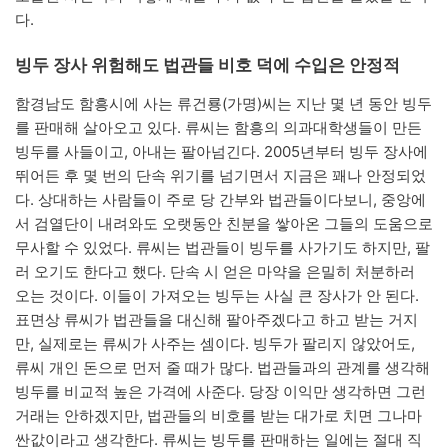
다.
빙두 장사 위험해도 법관들 비호 덕에 수입은 안정적
함경남도 함흥시에 사는 류건룡(가명)씨는 지난 몇 년 동안 빙두
를 판매해 살아오고 있다. 류씨는 함흥의 의과대학생들이 만든
빙두를 사들이고, 아내는 팔아넘긴다. 2005년부터 빙두 장사에
뛰어든 후 몇 번의 단속 위기를 넘기면서 지금은 꽤나 안정되었
다. 상대하는 사람들이 주로 당 간부와 법관들이다보니, 중앙에
서 검열단이 내려와도 오랫동안 친분을 쌓아온 그들의 도움으로
무사할 수 있었다. 류씨는 법관들이 빙두를 사가기도 하지만, 팔
러 오기도 한다고 했다. 단속 시 얻은 마약을 은밀히 처분하러
오는 것이다. 이들이 가져오는 빙두는 사실 큰 장사가 안 된다.
표면상 류씨가 법관들을 대신해 팔아주겠다고 하고 받는 거지
만, 실제로는 류씨가 사주는 셈이다. 빙두가 팔리지 않았어도,
류씨 개인 돈으로 먼저 줄 때가 많다. 법관들과의 관계를 생각해
빙두를 비교적 높은 가격에 사준다. 당장 이익만 생각하면 그런
거래는 안하겠지만, 법관들의 비호를 받는 대가로 치면 그나마
싼값이라고 생각한다. 류씨는 빙두를 판매하는 일에는 절대 직