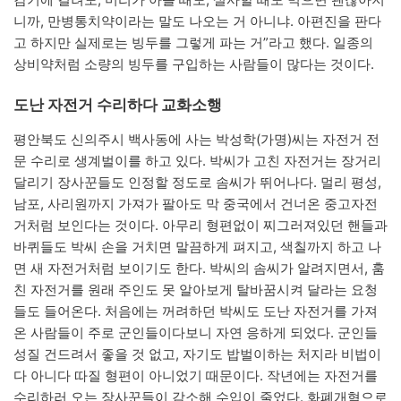
니까, 만병통치약이라는 말도 나오는 거 아니냐. 아편진을 판다
고 하지만 실제로는 빙두를 그렇게 파는 거”라고 했다. 일종의
상비약처럼 소량의 빙두를 구입하는 사람들이 많다는 것이다.
도난 자전거 수리하다 교화소행
평안북도 신의주시 백사동에 사는 박성학(가명)씨는 자전거 전
문 수리로 생계벌이를 하고 있다. 박씨가 고친 자전거는 장거리
달리기 장사꾼들도 인정할 정도로 솜씨가 뛰어나다. 멀리 평성,
남포, 사리원까지 가져가 팔아도 막 중국에서 건너온 중고자전
거처럼 보인다는 것이다. 아무리 형편없이 찌그러져있던 핸들과
바퀴들도 박씨 손을 거치면 말끔하게 펴지고, 색칠까지 하고 나
면 새 자전거처럼 보이기도 한다. 박씨의 솜씨가 알려지면서, 훔
친 자전거를 원래 주인도 못 알아보게 탈바꿈시켜 달라는 요청
들도 들어온다. 처음에는 꺼려하던 박씨도 도난 자전거를 가져
온 사람들이 주로 군인들이다보니 자연 응하게 되었다. 군인들
성질 건드려서 좋을 것 없고, 자기도 밥벌이하는 처지라 비법이
다 아니다 따질 형편이 아니었기 때문이다. 작년에는 자전거를
수리하러 오는 장사꾼들이 감소해 수입이 줄었다. 화폐개혁으로