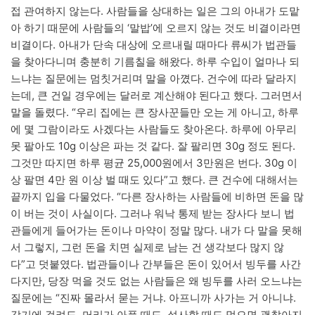
접 관여하지 않는다. 사람들을 상대하는 일은 그의 아내가 도맡
아 하기 때문에 사람들의 ‘말밥’에 오르지 않는 것도 비결이라면
비결이다. 아내가 단속 대상에 오르내릴 때마다 류씨가 법관들
을 찾아다니며 충분히 기름칠을 해왔다. 하루 수입이 얼마나 되
느냐는 질문에는 멈칫거리며 말을 아꼈다. 건수에 따라 달라지
는데, 큰 건일 경우에는 달러로 계산해야 된다고 했다. 그러면서
말을 돌렸다. “우리 집에는 큰 장사꾼들만 오는 게 아니고, 하루
에 몇 그람이라도 사겠다는 사람들도 찾아온다. 하루에 아무리
못 팔아도 10g 이상은 파는 것 같다. 잘 팔리면 30g 정도 된다.
그것만 따지면 하루 평균 25,000원에서 3만원은 번다. 30g 이
상 팔면 4만 원 이상 벌 때도 있다”고 했다. 큰 건수에 대해서는
끝까지 입을 다물었다. “다른 장사하는 사람들에 비하면 돈을 많
이 버는 것이 사실이다. 그러나 워낙 통제 받는 장사다 보니 법
관들에게 들어가는 돈이나 마약이 정말 많다. 내가 다 말을 못해
서 그렇지, 그런 돈을 치면 실제로 남는 건 생각보다 많지 않
다”고 덧붙였다. 법관들이나 간부들은 돈이 있어서 빙두를 사간
다지만, 당장 먹을 것도 없는 사람들은 왜 빙두를 사러 오느냐는
질문에는 “진짜 몰라서 묻는 거냐. 아프니까 사가는 거 아니냐.
감기에 걸려도, 머리가 아플 때도, 설사할 때도 먹으면 괜찮아지