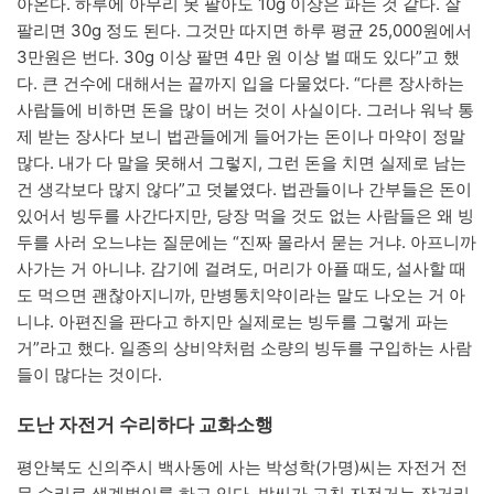
아온다. 하루에 아무리 못 팔아도 10g 이상은 파는 것 같다. 잘
팔리면 30g 정도 된다. 그것만 따지면 하루 평균 25,000원에서
3만원은 번다. 30g 이상 팔면 4만 원 이상 벌 때도 있다”고 했
다. 큰 건수에 대해서는 끝까지 입을 다물었다. “다른 장사하는
사람들에 비하면 돈을 많이 버는 것이 사실이다. 그러나 워낙 통
제 받는 장사다 보니 법관들에게 들어가는 돈이나 마약이 정말
많다. 내가 다 말을 못해서 그렇지, 그런 돈을 치면 실제로 남는
건 생각보다 많지 않다”고 덧붙였다. 법관들이나 간부들은 돈이
있어서 빙두를 사간다지만, 당장 먹을 것도 없는 사람들은 왜 빙
두를 사러 오느냐는 질문에는 “진짜 몰라서 묻는 거냐. 아프니까
사가는 거 아니냐. 감기에 걸려도, 머리가 아플 때도, 설사할 때
도 먹으면 괜찮아지니까, 만병통치약이라는 말도 나오는 거 아
니냐. 아편진을 판다고 하지만 실제로는 빙두를 그렇게 파는
거”라고 했다. 일종의 상비약처럼 소량의 빙두를 구입하는 사람
들이 많다는 것이다.
도난 자전거 수리하다 교화소행
평안북도 신의주시 백사동에 사는 박성학(가명)씨는 자전거 전
문 수리로 생계벌이를 하고 있다. 박씨가 고친 자전거는 장거리