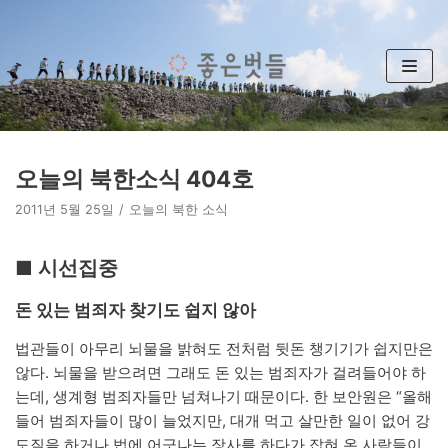
콘
텐
츠
로
건
너
뛰
오늘의 북한소식 404호
기
2011년 5월 25일
오늘의 북한 소식
■ 시선집중
돈 있는 범죄자 찾기도 쉽지 않아
법관들이 아무리 뇌물을 밝혀도 전처럼 뒷돈 챙기기가 쉽지만은
않다. 뇌물을 받으려면 그래도 돈 있는 범죄자가 걸려들어야 하
는데, 생계형 범죄자들만 넘쳐나기 때문이다. 한 보안원은 “올해
들어 범죄자들이 많이 늘었지만, 대개 먹고 살만한 일이 없어 강
도질을 하거나 법에 어긋나는 장사를 하다가 잡혀 온 사람들이