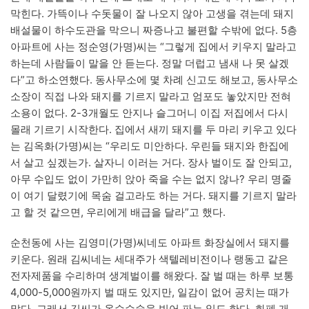
막힌다. 가뜩이나 수돗물이 잘 나오지 않아 고생을 겪는데 돼지
배설물이 하수도관을 막으니 짜증나고 불편할 수밖에 없다. 5층
아파트에 사는 정순영(가명)씨는 “그렇게 집에서 키우지 말라고
하는데 사람들이 말을 안 듣는다. 정말 더럽고 냄새 나 못 살겠
다”고 하소연했다. 동사무소에 몇 차례 신고도 해보고, 동사무소
소장이 직접 나와 돼지를 기르지 말라고 엄포도 놓았지만 전혀
소용이 없다. 2-3개월도 안지나 슬그머니 이집 저집에서 다시
몰래 기르기 시작한다. 집에서 새끼 돼지를 두 마리 키우고 있다
는 김옥화(가명)씨는 “우리도 미안하다. 우린들 돼지와 한집에
서 살고 싶겠는가. 살자니 이러는 거다. 장사 벌이도 잘 안되고,
아무 수입도 없이 가만히 앉아 죽을 수는 없지 않나? 우리 명줄
이 여기 달렸기에 목숨 걸고라도 하는 거다. 돼지를 기르지 말라
고 할 것 같으면, 우리에게 배급을 달라”고 했다.
순천동에 사는 김영미(가명)씨네도 아파트 화장실에서 돼지를
키운다. 원래 김씨네는 세대주가 색텔레비전이나 랭동고 같은
전자제품을 수리하며 생계벌이를 해왔다. 잘 벌 때는 하루 보통
4,000-5,000원까지 벌 때도 있지만, 일감이 없어 공치는 때가
많다. 그래서 김씨가 옥수수술을 빚어 파는 일도 한다. 화폐 개