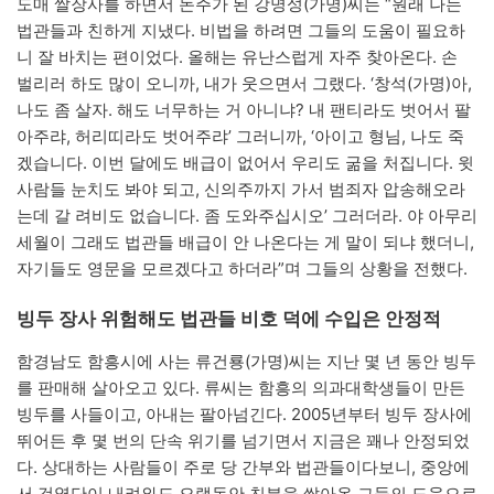
도매 쌀장사를 하면서 돈주가 된 강명성(가명)씨는 “원래 나는
법관들과 친하게 지냈다. 비법을 하려면 그들의 도움이 필요하
니 잘 바치는 편이었다. 올해는 유난스럽게 자주 찾아온다. 손
벌리러 하도 많이 오니까, 내가 웃으면서 그랬다. ‘창석(가명)아,
나도 좀 살자. 해도 너무하는 거 아니냐? 내 팬티라도 벗어서 팔
아주랴, 허리띠라도 벗어주랴’ 그러니까, ‘아이고 형님, 나도 죽
겠습니다. 이번 달에도 배급이 없어서 우리도 굶을 처집니다. 윗
사람들 눈치도 봐야 되고, 신의주까지 가서 범죄자 압송해오라
는데 갈 려비도 없습니다. 좀 도와주십시오’ 그러더라. 야 아무리
세월이 그래도 법관들 배급이 안 나온다는 게 말이 되냐 했더니,
자기들도 영문을 모르겠다고 하더라”며 그들의 상황을 전했다.
빙두 장사 위험해도 법관들 비호 덕에 수입은 안정적
함경남도 함흥시에 사는 류건룡(가명)씨는 지난 몇 년 동안 빙두
를 판매해 살아오고 있다. 류씨는 함흥의 의과대학생들이 만든
빙두를 사들이고, 아내는 팔아넘긴다. 2005년부터 빙두 장사에
뛰어든 후 몇 번의 단속 위기를 넘기면서 지금은 꽤나 안정되었
다. 상대하는 사람들이 주로 당 간부와 법관들이다보니, 중앙에
서 검열단이 내려와도 오랫동안 친분을 쌓아온 그들의 도움으로