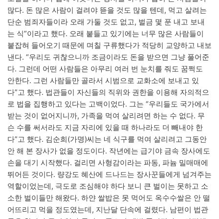
많다. 돈 많은 사람이 걸려야 뜯을 것도 많을 텐데, 먹고 살려는
단순 범죄자들이라 오래 가둘 것도 없고, 벌금 몇 푼 내고 보내
는 식”이라고 했다. 오래 붙들고 있기에는 너무 많은 사람들이
붙잡혀 들어오기 때문에 며칠 구류했다가 적당히 교양하고 내보
낸다. “우리도 귀찮으니까 조금이라도 돈을 받으면 그냥 풀어준
다. 그런데 어떤 사람들은 아무리 여러 번 눈치를 줘도 꿈쩍도
안한다. 그런 사람들만 골라서 시범으로 교화소에 보내고 있
다”고 했다. 법관들이 자신들의 직위와 권한을 이용해 자의적으
로 법을 집행하고 있다는 고백이었다. 그는 “우리들도 국가에서
받는 것이 없어지니까, 가족을 먹여 살리려면 하는 수 없다. 무
슨 수를 써서라도 지금 자리에 있을 때 하나라도 더 빼내야 한
다”고 했다. 김순희(가명)씨는 네 식구를 먹여 살리려고 그동안
안 해 본 장사가 없을 정도이다. 작년에는 급기야 금속 장사에도
손을 대기 시작했다. 걸리면 사형감이라는 파동, 파늄 밀매매에
뛰어든 것이다. 량강도 혜산에 드나드는 장사꾼들에게 넘겨주는
역할이었는데, 극도로 조심해야 하다 보니 큰 벌이는 못하고 소
소한 벌이들만 해왔다. 하얀 쌀밥은 못 먹어도 옥수수쌀은 안 떨
어뜨리고 먹을 정도였는데, 지난달 단속에 걸렸다. 남편이 법관