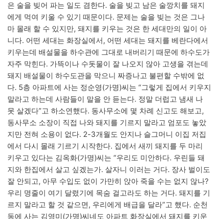
은 술을 빚어 파는 일도 겸한다. 술을 빚고 남은 술깡치를 돼지
에게 먹여 키울 수 있기 때문이다. 문제는 술을 빚는 것은 그나
마 몰래 할 수 있지만, 돼지를 키우는 것은 한 세대만의 일이 아
니다. 어떤 세대는 화장실에서, 어떤 세대는 돼지를 베란다에서
키우는데 배설물을 하수관에 그대로 내버리기 때문에 하수도가
자주 막힌다. 가뜩이나 수돗물이 잘 나오지 않아 고생을 겪는데
돼지 배설물이 하수도관을 막으니 짜증나고 불편할 수밖에 없
다. 5층 아파트에 사는 정순영(가명)씨는 “그렇게 집에서 키우지
말라고 하는데 사람들이 말을 안 듣는다. 정말 더럽고 냄새 나
못 살겠다”고 하소연했다. 동사무소에 몇 차례 신고도 해보고,
동사무소 소장이 직접 나와 돼지를 기르지 말라고 엄포도 놓았
지만 전혀 소용이 없다. 2-3개월도 안지나 슬그머니 이집 저집
에서 다시 몰래 기르기 시작한다. 집에서 새끼 돼지를 두 마리
키우고 있다는 김옥화(가명)씨는 “우리도 미안하다. 우린들 돼
지와 한집에서 살고 싶겠는가. 살자니 이러는 거다. 장사 벌이도
잘 안되고, 아무 수입도 없이 가만히 앉아 죽을 수는 없지 않나?
우리 명줄이 여기 달렸기에 목숨 걸고라도 하는 거다. 돼지를 기
르지 말라고 할 것 같으면, 우리에게 배급을 달라”고 했다. 순천
동에 사는 김영미(가명)씨네도 아파트 화장실에서 돼지를 키운