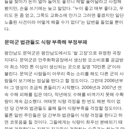
들을 찾아가 돈이 얼마 들어도 좋으니 제발 풀어달라고 사정해
봤지만, 손을 쓰기에는 늦고 말았다. “누이 좋고 매부 좋다고, 우
리도 돈 좀 얻고, 그쪽도 교화소에 안가고 그러면 좋겠지만 일단
노출된 사건이라 어떻게 해줄 수가 없다”는 답변을 들었을 뿐이
다.
문덕군 법관들도 식량 부족해 부정부패
평안남도 문덕군은 평안남도에서도 ‘쌀 고장’으로 유명한 곡창
지대다. 문덕군은 안주화학공장에서 생산된 요소비료를 공급받
아 최소 10만 톤 이상이 생산되는 곳으로 일명 ‘10만톤 군’이라
불린다. 문덕군 사람들이 아무리 죽는 소리를 해도 다른 군의 사
람들이 보기에는 엄살을 떤다고 할 정도이다. 그런데 2006년부
터 그 명성이 조금씩 흔들리기 시작했다. 2006년과 2007년 연
속 수해 피해를 입은 데다, 작년에도 수해를 비껴가지 못해 수확
량이 계속 감소했다. 여태껏 식량 걱정을 한 번도 해본 적이 없
던 당 간부와 법관들도 올해 들어 식량부족을 걱정할 정도이다.
물론 일반 주민들은 당 간부와 법관들이 식량 걱정을 한다고 하
면 코웃음을 칠 것이다. 그들에게는 식량이 최우선 분배되기 때
문에 걱정한다는 자체가 자기들이 걱정하는 수준과는 하늘과 땅