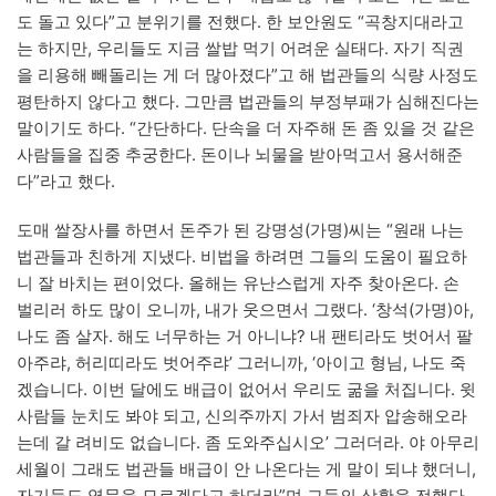
도 돌고 있다”고 분위기를 전했다. 한 보안원도 “곡창지대라고
는 하지만, 우리들도 지금 쌀밥 먹기 어려운 실태다. 자기 직권
을 리용해 빼돌리는 게 더 많아졌다”고 해 법관들의 식량 사정도
평탄하지 않다고 했다. 그만큼 법관들의 부정부패가 심해진다는
말이기도 하다. “간단하다. 단속을 더 자주해 돈 좀 있을 것 같은
사람들을 집중 추궁한다. 돈이나 뇌물을 받아먹고서 용서해준
다”라고 했다.
도매 쌀장사를 하면서 돈주가 된 강명성(가명)씨는 “원래 나는
법관들과 친하게 지냈다. 비법을 하려면 그들의 도움이 필요하
니 잘 바치는 편이었다. 올해는 유난스럽게 자주 찾아온다. 손
벌리러 하도 많이 오니까, 내가 웃으면서 그랬다. ‘창석(가명)아,
나도 좀 살자. 해도 너무하는 거 아니냐? 내 팬티라도 벗어서 팔
아주랴, 허리띠라도 벗어주랴’ 그러니까, ‘아이고 형님, 나도 죽
겠습니다. 이번 달에도 배급이 없어서 우리도 굶을 처집니다. 윗
사람들 눈치도 봐야 되고, 신의주까지 가서 범죄자 압송해오라
는데 갈 려비도 없습니다. 좀 도와주십시오’ 그러더라. 야 아무리
세월이 그래도 법관들 배급이 안 나온다는 게 말이 되냐 했더니,
자기들도 영문을 모르겠다고 하더라”며 그들의 상황을 전했다.