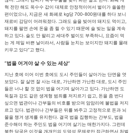
혁 전만 해도 옥수수 값이 대체로 안정적이어서 벌이가 쏠쏠한
편이었으나, 지금은 새 화폐로 kg당 700-800원대를 하다 보니
재료비 감당이 어려워졌다. 그래도 술을 빚어야 돼지도 먹이고,
돼지를 팔면 손에 돈을 좀 쥘 수 있기 때문에 술 빚는 일을 계속
하고 있다. 술도 안 팔리고 세대주 벌이도 부족하니, 요즘이 먹
는 게 제일 바쁜 날이라서, 사람들 눈치는 보이지만 돼지를 몰래
키우고 있다”고 했다.
“법을 어겨야 살 수 있는 세상”
지난 호에 이어 이번 호에도 도시 주민들이 살아가는 단면을 엿
보았다. 잘 살면 잘 사는 대로, 가난하면 가난한 대로, 도시 주민
들은 너나 할 것 없이 법을 어기며 살아가고 있다. 가난하면 도
둑질과 강도 같은 생계형 범죄를 저지르기 쉽고, 돈을 좀 번다
싶으면 법관이나 간부들의 비호를 받으며 암암리에 불법을 저지
르고 있다. 법관이나 간부들은 뒤를 봐주고 고정적으로 돈과 뇌
물을 챙겨 생계를 유지한다. 결국 법을 집행하는 간부도, 법을
준수해야 하는 주민도 법을 어기며 살기는 매한가지다. 그런데
북한 당국은 이것을 개개인의 도덕성 문제로만 접근하면서 처벌