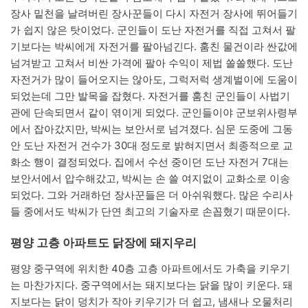
장사 밑천을 날려버린 장사꾼들이 다시 자전거 장사에 뛰어들기
가 쉽지 않은 탓이었다. 군인들이 도난 자전거를 직접 고쳐서 팔
기보다는 박씨에게 자전거를 팔아넘긴다. 훔친 물건이라 싼값에
넘겨받고 고쳐서 비싼 가격에 팔아 수익이 제법 쏠쏠했다. 도난
자전거가 많이 들어오지는 않아도, 그럭저럭 생계벌이에 도움이
되었는데 그만 발목을 잡혔다. 자전거를 훔친 군인들이 사법기
관에 단속되면서 같이 엮이게 되었다. 군인들이야 군보위사령부
에서 잡아갔지만, 박씨는 보안서로 넘겨졌다. 심문 도중에 그동
안 도난 자전거 건수가 30대 정도로 밝혀지면서 최종적으로 교
화소 행이 결정되었다. 집에서 수선 중이던 도난 자전거 7대는
보안서에서 압수해갔고, 박씨는 손 쓸 여지없이 교화소로 이송
되었다. 그와 거래하던 장사꾼들은 더 아쉬워했다. 많은 수리사
들 중에서도 박씨가 단연 최고의 기술자로 손꼽혔기 때문이다.
평양 고층 아파트도 닭장에 돼지우리
평양 중구역에 위치한 40층 고층 아파트에서도 가축을 키우기
는 마찬가지다. 중구역에서는 돼지보다는 닭을 많이 키운다. 돼
지보다는 닭이 덩치가 작아 키우기가 더 쉽고, 냄새나 오물처리