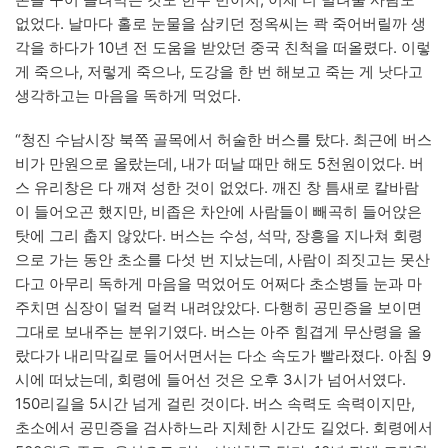
없었다. 날마다 홀로 눈물을 삼키던 정옥씨는 콱 죽어버릴까 생
각을 하다가 10년 전 도움을 받았던 중국 친척을 떠올렸다. 이렇
게 죽으나, 저렇게 죽으나, 도강을 한 번 해보고 죽는 게 낫다고
생각하고는 마음을 독하게 먹었다.
“청진 수남시장 북쪽 골목에서 허술한 버스를 탔다. 최근에 버스
비가 만원으로 올랐는데, 내가 떠날 때만 해도 5천원이었다. 버
스 유리창은 다 깨져 성한 것이 없었다. 깨진 창 틈새로 칼바람
이 들어오곤 했지만, 비좁은 차안에 사람들이 빼곡히 들어앉은
탓에 그리 춥지 않았다. 버스는 수성, 석막, 장흥을 지나쳐 회령
으로 가는 동안 초소를 다섯 번 지났는데, 사람이 죄짓고는 못산
다고 아무리 독하게 마음을 먹었어도 어쩌다 초소병들 눈과 마
주치면 심장이 덜컥 덜컥 내려앉았다. 다행히 공민증을 보이면
그대로 보내주는 분위기였다. 버스는 아주 힘겹게 무산령을 올
랐다가 내리막길로 들어서면서는 다소 속도가 빨라졌다. 아침 9
시에 떠났는데, 회령에 들어선 것은 오후 3시가 넘어서였다.
150리길을 5시간 넘게 걸린 것이다. 버스 속력도 속력이지만,
초소에서 공민증을 검사하느라 지체한 시간도 길었다. 회령에서