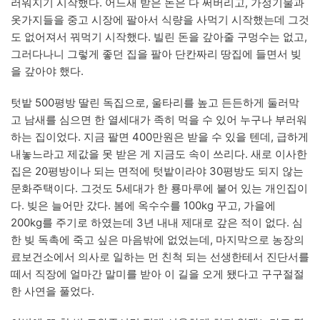
러워지기 시작했다. 어느새 받은 돈은 다 써버리고, 가정기물과
옷가지들을 중고 시장에 팔아서 식량을 사먹기 시작했는데 그것
도 없어져서 꿔먹기 시작했다. 빌린 돈을 갚아줄 구멍수는 없고,
그러다나니 그렇게 좋던 집을 팔아 단칸짜리 땅집에 들면서 빚
을 갚아야 했다.
텃밭 500평방 딸린 독집으로, 울타리를 높고 든든하게 둘러막
고 남새를 심으면 한 열세대가 족히 먹을 수 있어 누구나 부러워
하는 집이었다. 지금 팔면 400만원은 받을 수 있을 텐데, 급하게
내놓느라고 제값을 못 받은 게 지금도 속이 쓰리다. 새로 이사한
집은 20평방이나 되는 면적에 텃밭이라야 30평방도 되지 않는
문화주택이다. 그것도 5세대가 한 룡마루에 붙어 있는 개인집이
다. 빚은 늘어만 갔다. 봄에 옥수수를 100kg 꾸고, 가을에
200kg를 주기로 하였는데 3년 내내 제대로 갚은 적이 없다. 심
한 빚 독촉에 죽고 싶은 마음밖에 없었는데, 마지막으로 농장의
료보건소에서 의사로 일하는 먼 친척 되는 선생한테서 진단서를
떼서 직장에 얼마간 말미를 받아 이 길을 오게 됐다고 구구절절
한 사연을 풀었다.