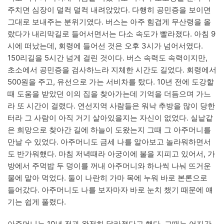
주치면 심장이 덜컥 덜컥 내려앉았다. 다행히 공민증을 보이면
그대로 보내주는 분위기였다. 버스는 아주 힘겹게 무산령을 올
랐다가 내리막길로 들어서면서는 다소 속도가 빨라졌다. 아침 9
시에 떠났는데, 회령에 들어선 것은 오후 3시가 넘어서였다.
150리길을 5시간 넘게 걸린 것이다. 버스 속력도 속력이지만,
초소에서 공민증을 검사하느라 지체한 시간도 길었다. 회령에서
500원을 주고, 유선으로 가는 서비차를 탔다. 10년 전에 도강할
때 도움을 받았던 이의 집을 찾아가는데 기억을 더듬으며 가느
라 또 시간이 걸렸다. 연선지역 사람들은 워낙 추방을 많이 당한
터라 그 사람이 아직 거기 살아있을지는 자신이 없었다. 실낱같
은 희망으로 찾아간 길에 하늘이 도왔는지 그때 그 아주머니를
만날 수 있었다. 아주머니도 금세 나를 알아보고 놀라워하면서
도 반가워했다. 마침 저녁때라 아궁이에 불을 지피고 있어서, 가
방에서 주먹밥 두 덩이를 꺼내 아주머니와 하나씩 나눠 뜨거운
물에 말아 먹었다. 둘이 나란히 가마 목에 누워 바로 본론으로
들어갔다. 아주머니도 나를 보자마자 바로 눈치 챘기 때문에 얘
기는 쉽게 풀렸다.
아주머니는 10년 전과 완전히 달라졌다고 했다. 그때는 어지간