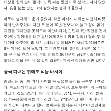
세상을 향해 숨이 헐떡이도록 뛰는 동안 아무 생각도 나지 않았
다. 흙을 밟는 순간 그저 살았다는 생각이 들었다.
아무리 생각해도 운이 좋았다. 작은 아버지 내외는 여전히 따뜻
하게 반겨주었다. 다만 두 분이 10년 전보다 더 늙고 힘이 없어
지원을 그때만큼 못해주어 미안하다며, 인민폐 1만 위안을 건네
주셨다. 길안내를 해준 청년에게 2천 위안과 장백산 담배 두 막
대기에 아주머니의 알선 사례비 등 이러저런 서비 값을 떼고도
6천 위안이 넘게 남았다. 그 돈으로 내리 3년이나 빌린 옥수수
와 꾼 돈을 갚고 나니, 우리 돈으로 80만원이 남았다. 죽기를 각
오하고 강을 건너니 살 길이 열렸다. 지금 생각해도 꿈만 같다.”
중국 다녀온 뒤에도 뇌물 바쳐야
림일씨는 중국에 가서 사야할 꼭 필요한 물건들 목록부터 챙겼
다. 부모님께서 드실 약이 제일 많았지만, 보위부원이 꼭 구해달
라고 한 것도 많았다. 종이장에 연필, 공책, 복사지, 사진, 필름
등 사무용품에 폐렴약과 간염약도 구해달라고 했다. 어머니가
폐와 간이 나쁘다고 했다. 보위부원 동지는 다 사봐야 인민폐로
500위안도 안 될 거라면서 웃었다. 림일씨는 기가 차 “인민폐