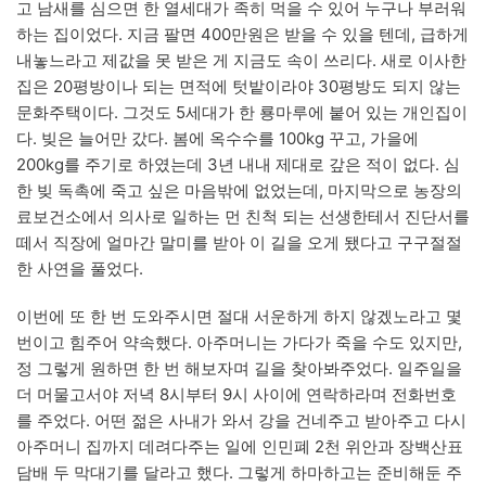
고 남새를 심으면 한 열세대가 족히 먹을 수 있어 누구나 부러워
하는 집이었다. 지금 팔면 400만원은 받을 수 있을 텐데, 급하게
내놓느라고 제값을 못 받은 게 지금도 속이 쓰리다. 새로 이사한
집은 20평방이나 되는 면적에 텃밭이라야 30평방도 되지 않는
문화주택이다. 그것도 5세대가 한 룡마루에 붙어 있는 개인집이
다. 빚은 늘어만 갔다. 봄에 옥수수를 100kg 꾸고, 가을에
200kg를 주기로 하였는데 3년 내내 제대로 갚은 적이 없다. 심
한 빚 독촉에 죽고 싶은 마음밖에 없었는데, 마지막으로 농장의
료보건소에서 의사로 일하는 먼 친척 되는 선생한테서 진단서를
떼서 직장에 얼마간 말미를 받아 이 길을 오게 됐다고 구구절절
한 사연을 풀었다.
이번에 또 한 번 도와주시면 절대 서운하게 하지 않겠노라고 몇
번이고 힘주어 약속했다. 아주머니는 가다가 죽을 수도 있지만,
정 그렇게 원하면 한 번 해보자며 길을 찾아봐주었다. 일주일을
더 머물고서야 저녁 8시부터 9시 사이에 연락하라며 전화번호
를 주었다. 어떤 젊은 사내가 와서 강을 건네주고 받아주고 다시
아주머니 집까지 데려다주는 일에 인민폐 2천 위안과 장백산표
담배 두 막대기를 달라고 했다. 그렇게 하마하고는 준비해둔 주