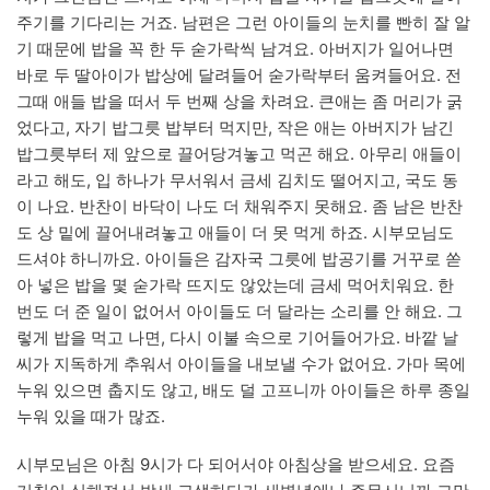
주기를 기다리는 거죠. 남편은 그런 아이들의 눈치를 빤히 잘 알
기 때문에 밥을 꼭 한 두 숟가락씩 남겨요. 아버지가 일어나면
바로 두 딸아이가 밥상에 달려들어 숟가락부터 움켜들어요. 전
그때 애들 밥을 떠서 두 번째 상을 차려요. 큰애는 좀 머리가 굵
었다고, 자기 밥그릇 밥부터 먹지만, 작은 애는 아버지가 남긴
밥그릇부터 제 앞으로 끌어당겨놓고 먹곤 해요. 아무리 애들이
라고 해도, 입 하나가 무서워서 금세 김치도 떨어지고, 국도 동
이 나요. 반찬이 바닥이 나도 더 채워주지 못해요. 좀 남은 반찬
도 상 밑에 끌어내려놓고 애들이 더 못 먹게 하죠. 시부모님도
드셔야 하니까요. 아이들은 감자국 그릇에 밥공기를 거꾸로 쏟
아 넣은 밥을 몇 숟가락 뜨지도 않았는데 금세 먹어치워요. 한
번도 더 준 일이 없어서 아이들도 더 달라는 소리를 안 해요. 그
렇게 밥을 먹고 나면, 다시 이불 속으로 기어들어가요. 바깥 날
씨가 지독하게 추워서 아이들을 내보낼 수가 없어요. 가마 목에
누워 있으면 춥지도 않고, 배도 덜 고프니까 아이들은 하루 종일
누워 있을 때가 많죠.
시부모님은 아침 9시가 다 되어서야 아침상을 받으세요. 요즘