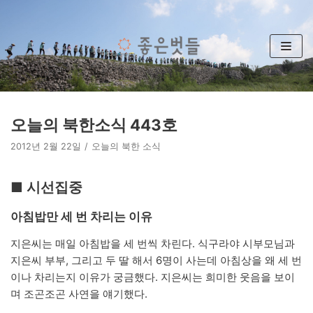
콘
텐
츠
로
건
너
뛰
오늘의 북한소식 443호
기
2012년 2월 22일
오늘의 북한 소식
■ 시선집중
아침밥만 세 번 차리는 이유
지은씨는 매일 아침밥을 세 번씩 차린다. 식구라야 시부모님과
지은씨 부부, 그리고 두 딸 해서 6명이 사는데 아침상을 왜 세 번
이나 차리는지 이유가 궁금했다. 지은씨는 희미한 웃음을 보이
며 조곤조곤 사연을 얘기했다.