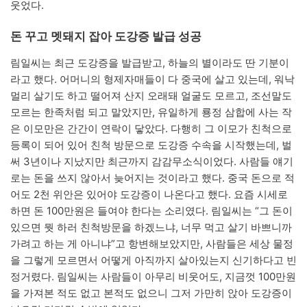
웃었다.
돈 꾸고 멧돼지 잡아 도강증 발급 성공
림일씨는 최근 도강증을 발급받고, 하늘의 별이라도 딴 기분이
라고 했다. 어머니의 형제자매들이 다 중국에 살고 있는데, 워낙
멀리 살기도 하고 떨어져 산지 오래돼 얼굴도 모르고, 조선말도
모르는 한족처럼 되고 말았지만, 유일하게 룡정 삼합에 사는 작
은 이모만은 간간이 연락이 닿았다. 다행히 그 이모가 친척으로
등록이 되어 있어 친척 방문으로 도강증 수속을 시작했는데, 벌
써 3년이나 지났지만 최근까지 감감무소식이었다. 사람들 얘기
로는 돈을 쓰지 않아서 늦어지는 것이라고 했다. 중국 돈으로 적
어도 2천 위안은 있어야 도강증이 나온다고 했다. 요즘 시세로
하면 돈 100만원은 들여야 한다는 소리였다. 림일씨는 “그 돈이
있으면 뭣 하러 친척방문을 하겠느냐, 너무 먹고 살기 바쁘니까
가려고 하는 게 아니냐”고 항변해보았지만, 사람들은 세상 물정
을 그렇게 모르면서 어떻게 아직까지 살아있는지 신기하다고 빈
정거렸다. 림일씨는 사람들이 아무리 비웃어도, 지금껏 100만원
을 가져본 적도 없고 본적도 없으니 그저 가만히 앉아 도강증이