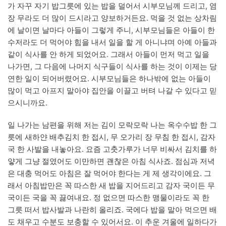
가 자꾸 자기 밥그릇에 있는 밥을 덜어서 시부모님께 드리고, 염
장 무라도 더 많이 드시라고 양보하거든요. 먹을 것 없는 상차림
에 날이면 날마다 아들이 그렇게 주니, 시부모님들은 아들이 한
수저라도 더 먹어야 힘을 내서 일을 할 게 아니냐며 아예 아들과
같이 식사를 안 하게 되었어요. 그래서 아들이 먼저 먹고 일을
나가면, 그 다음에 나머지 식구들이 식사를 하는 것이 이제는 당
연한 일이 되어버렸어요. 시부모님들은 하나밖에 없는 아들이
많이 먹고 아프지 말아야 집안을 이끌고 버텨 나갈 수 있다고 믿
으시니까요.
일 나가는 남편을 위해 저는 김이 모락모락 나는 옥수수밥 한 그
릇에 새하얀 배추김치 한 접시, 무 오가리 장 무침 한 접시, 감자
국 한 사발을 내놓아요. 요즘 고춧가루가 너무 비싸서 김치를 하
얗게 그냥 절였어도 이만하면 괜찮은 아침 식사죠. 점심과 저녁
은 대충 먹어도 아침은 잘 먹어야 한다는 게 제 생각이에요. 그
래서 아침밥만은 꼭 따스한 새 밥을 지어드리고 감자 국이든 무
국이든 국을 꼭 끓여내요. 정 없으면 따스한 맹물이라도 꼭 한
그릇 떠서 밥사발과 나란히 올리죠. 국에다 밥을 말아 먹으면 배
도 채우고 수분도 보충할 수 있어서요. 이 추운 겨울에 일하다가