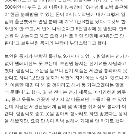
500위안이 누구 집 개 이름이냐, 농장에 10년 넘게 꼬박 출근해
야 현금 분배받을 수 있는 돈이 아니냐. 작년에 내가 그렇게 열
심히 출근했어도 연말 분배 때 겨우 1만 8천원 탔다. 그것도 한
꺼번에 안 주고, 세 번에 나눠준다고 6천원밖에 못 받았다. 만8
천원 다 받는다고 해도 요즘 시세로 하면 인민폐 40위안도 안
된다”고 보위부원 동지의 부탁이 부담스럽다고 했다.
보안원 동지가 부탁한 물건도 9가지나 되었다. 림일씨는 전기가
없어 텔레비전도 못 보는데, 보안원 동지는 전기요를 사달라고
했다. 림일씨는 소문을 들으니 전기 제품은 세관을 통과하지 못
한다고 하니 “보안원 동지가 세관에 자기 아는 사람이 있으니 자
기 이름만 대면 다 봐 줄 것이라고 해서 못 가져오겠다는 말을
더 못했다”고 했다. 몇 년 전에는 전기 제품도 어지간하면 봐주
고, 중고 옷들도 깨끗이 씻어서 잘 다듬으면 다 들어 올 수 있었
는데 지금은 세관원들에게 담배 몇 막대를 쥐어줘도 통과가 어
렵다. 림일씨도 중고 옷을 받아와 장사라도 하면 좋겠다는 생각
을 해봤지만, 요즘 단속이 워낙 심해서 기대를 안 하기로 했다.
까다로운 정치 심사와 담화를 마치고 주의해야 할 점들도 외울