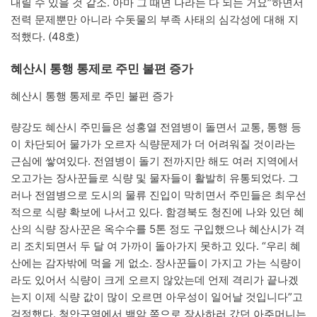
내릴 수 있을 것 같소. 아마 그 때면 나라는 다 되는 거요”하면서
전력 문제뿐만 아니라 수돗물의 부족 사태의 심각성에 대해 지
적했다. (48호)
혜산시 통행 통제로 주민 불편 증가
혜산시 통행 통제로 주민 불편 증가
량강도 혜산시 주민들은 성홍열 전염병이 돌면서 교통, 통행 등
이 차단되어 물가가 오르자 식량문제가 더 어려워질 것이라는
근심에 쌓여있다. 전염병이 돌기 전까지만 해도 여러 지역에서
오고가는 장사꾼들로 식량 및 물자들이 활발히 유통되었다. 그
러나 전염병으로 도시의 물류 진입이 막히면서 주민들은 최우선
적으로 식량 확보에 나서고 있다. 함경북도 청진에 나와 있던 혜
산의 식량 장사꾼은 옥수수를 5톤 정도 구입했으나 혜산시가 격
리 조치되면서 두 달 여 가까이 돌아가지 못하고 있다. “우리 혜
산에는 감자밖에 먹을 게 없소. 장사꾼들이 가지고 가는 식량이
라도 있어서 식량이 크게 오르지 않았는데 언제 격리가 끝나겠
는지 이제 식량 값이 많이 오르면 아우성이 일어날 것입니다”고
걱정했다. 청안구역에서 백암 쪽으로 장사하러 갔던 아주머니는