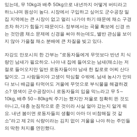
있는데, 무 10kg과 배추 50kg으로 내년까지 어떻게 버티라고
하느냐며 원성이 높다. 시장에서 구입하고 싶어도 군수공장 밀
집 지역에는 큰 시장이 없고 멀리 나가야 하기 때문에 채소 구경
조차 하기가 힘들기 때문이다. 정부에서는 곡물 확보에 신경 쓰
는 것만큼 채소 문제에 신경을 써야 하는데도, 별반 관심을 보이
지 않아 가을철 채소 분배에 큰 차질을 빚고 있다.
자강도 만포시의 한 간부는 “로동자들에게 무엇보다 반년 치 식
량인 남새가 필요하오. 나야 내 집에 들여오는 남새(채소)는 저
절로 들어오지만 일반 로동자들이야 남새 한 킬로로 어찌 산다
말이오. 그 사람들이야 고생이 막심할 수밖에. 남새 농사가 안되
다 보니 배급을 타먹어도 겨울에 무엇으로 부식물을 해결하겠
소? 명색이 군수공장이니 로동자들의 입을 막느라고 무 5～
10kg, 배추 50～80kg씩 주기는 했지만 저울로 정확히 뜬 것도
아니고, 대충 눈짐작으로 준 것이라 사실 얼마 갔는지 알게 뭐
요. 내년 봄이면 로동자들의 생활이 아마 더 비참해질 것 같
소”라고 제 2의 식량이라는 김치 없이 겨울을 나야 하는 주민들
의 딱한 처지를 연민했다.