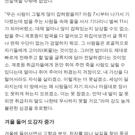
연실색할 수밖에 없었다.
“무슨 사람이 그렇게 많이 잡혀왔을까? 아침 7시부터 나가서 기
다렸는데 밥을 주는 사람들 속에 줄을 서서 기다리니 벌써 11시
가 되어버렸소. 대체 얼마나 많이 잡혀있는지 상상할 수도 없소.
밥을 주니 계호원이 밥곽을 다 열어보고 뒤집어보면서 글 쪽지
나 련락 수단이 없는가 검열하지 뭐요. 그 사람들은 로골적으로
자기들에게 고이라(뢰물)는 것이었소. 그러면 밥이라도 제대로
빠르게 전해주고 할 말을 글쪽지에 담아 전달하겠다는 것이었
소. 계호원 취급자들에게 돈만 쥐여 주면 죽을 사람도 살릴 수
있다는데 얼마나 쥐어 주어야 하겠는지 걱정이오. 내 가산을 다
털어서라도 자식을 살리겠소. 이렇게는 더 못살겠소. 세상이 달
라지는데 이 땅에서는 왜 사람들이 자기 의사나 마음대로 장사
도 못하게 하는지 모르겠소. 더는 못 참겠소. 만약 내 딸이 잘 못
되면 취급자의 딸도 나한테 무사하지 못할 거요.”라며 강도 높게
불편한 심경을 토로했다.
겨울 들어 도강자 증가
겨울에 들어서면서 고향과 부모, 처자를 떠나 살길을 찾아 중국