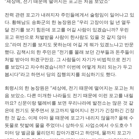
“세상에, 전기 때문에 떨어지는 포고는 처음 보았소”
전력 관련 포고가 내려지자 주민들에게서 술렁임이 일어나고 있
다. 황해남도 송화군의 한 농장원은 “우리 고장이야 일 년 열두
달 전기를 보기 힘든데 포고를 어길 사람이 있겠습니까? 우린
포고 위반으로 처벌받을 사람이 한사람도 있을 것 같지 않아
요.”라며 전기를 보지도 못하는데 어길 게 뭐가 있겠느냐고 반문
했다. 김책시의 한 주민은 “전기를 몰래 보던 간부들과 돈주들이
처벌 받아야 하겠구만요. 그 사람들이 자기가 비법적으로 전기
를 보았다고 자수하겠습니까? 이번에 어떻게 처리 되는가 두고
봅시다”라고 하면서 당의 집행의지를 의심하기도 했다.
회령시의 한 농장원은 “세상에, 전기 때문에 떨어지는 포고는 처
음 보았소. 다른 미개한 나라들도 전기 때문에 이런 포고를 내릴
까요? 신문이랑 텔레비를 보면 우리나라에 발전소는 많은 것 같
은데 전기도 못주면서 포고까지 떨어지니 전기가 긴장하긴 긴장
한 것 같소. 이제 아마 물 때문에 포고가 내리지 않을까? 올해 수
돗물로 텃밭에 물을 주었더니 상하수도 사업소에서 수도호수 1
미터 당 벌금을 물리던지 잡아가겠다고 하던데, 물까지 포고가