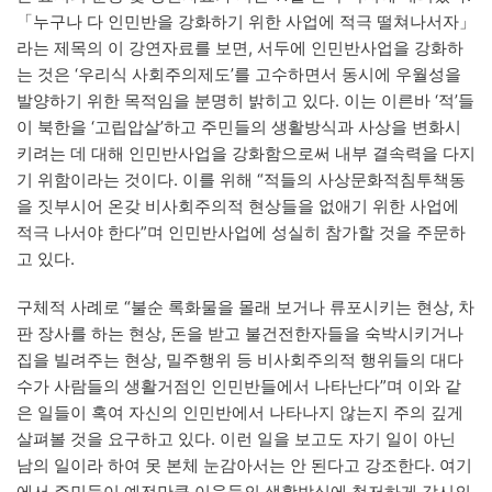
「누구나 다 인민반을 강화하기 위한 사업에 적극 떨쳐나서자」
라는 제목의 이 강연자료를 보면, 서두에 인민반사업을 강화하
는 것은 ‘우리식 사회주의제도’를 고수하면서 동시에 우월성을
발양하기 위한 목적임을 분명히 밝히고 있다. 이는 이른바 ‘적’들
이 북한을 ‘고립압살’하고 주민들의 생활방식과 사상을 변화시
키려는 데 대해 인민반사업을 강화함으로써 내부 결속력을 다지
기 위함이라는 것이다. 이를 위해 “적들의 사상문화적침투책동
을 짓부시어 온갖 비사회주의적 현상들을 없애기 위한 사업에
적극 나서야 한다”며 인민반사업에 성실히 참가할 것을 주문하
고 있다.
구체적 사례로 “불순 록화물을 몰래 보거나 류포시키는 현상, 차
판 장사를 하는 현상, 돈을 받고 불건전한자들을 숙박시키거나
집을 빌려주는 현상, 밀주행위 등 비사회주의적 행위들의 대다
수가 사람들의 생활거점인 인민반들에서 나타난다”며 이와 같
은 일들이 혹여 자신의 인민반에서 나타나지 않는지 주의 깊게
살펴볼 것을 요구하고 있다. 이런 일을 보고도 자기 일이 아닌
남의 일이라 하여 못 본체 눈감아서는 안 된다고 강조한다. 여기
에서 주민들이 예전만큼 이웃들의 생활방식에 철저하게 감시의