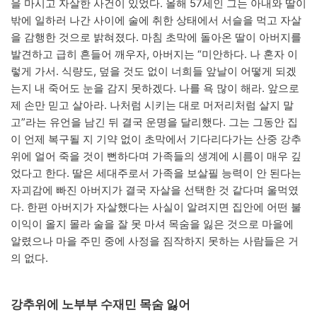
을 마시고 자살한 사건이 있었다. 올해 57세인 그는 아내와 딸이
밖에 일하러 나간 사이에 술에 취한 상태에서 서슬을 먹고 자살
을 감행한 것으로 밝혀졌다. 마침 초막에 돌아온 딸이 아버지를
발견하고 급히 흔들어 깨우자, 아버지는 “미안하다. 나 혼자 이
렇게 가서. 식량도, 덮을 것도 없이 너희들 앞날이 어떻게 되겠
는지 내 죽어도 눈을 감지 못하겠다. 나를 욕 많이 해라. 앞으로
제 손만 믿고 살아라. 나처럼 시키는 대로 머저리처럼 살지 말
고”라는 유언을 남긴 뒤 결국 운명을 달리했다. 그는 그동안 집
이 언제 복구될 지 기약 없이 초막에서 기다리다가는 산중 강추
위에 얼어 죽을 것이 뻔하다며 가족들의 생계에 시름이 매우 깊
었다고 한다. 딸은 세대주로서 가족을 보살필 능력이 안 된다는
자괴감에 빠진 아버지가 결국 자살을 선택한 것 같다며 울먹였
다. 한편 아버지가 자살했다는 사실이 알려지면 집안에 어떤 불
이익이 올지 몰라 술을 잘 못 마셔 목숨을 잃은 것으로 마을에
알렸으나 마을 주민 중에 사정을 짐작하지 못하는 사람들은 거
의 없다.
강추위에 노부부 수재민 목숨 잃어