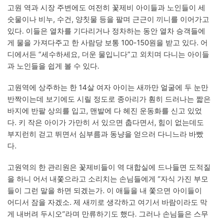
고원 역과 시장 주변에도 여전히 꽃제비 아이들과 노인들이 세
숫물이나 비누, 수건, 양칫물 등을 팔며 근근이 끼니를 이어가고
있다. 이들은 열차를 기다리거나 정차하는 동안 열차 승객들에
게 물을 가져다주고 한 사람당 보통 100-150원을 받고 있다. 어
디에서든 “세수하세요, 더운 물입니다”고 외치며 다니는 아이들
과 노인들을 쉽게 볼 수 있다.
고원역에 상주하는 한 14살 여자 아이는 새까만 얼굴에 두 눈만
반짝이는데 보기에도 시릴 정도로 종아리가 훤히 드러나는 짧은
바지에 반팔 상의를 입고, 맨발에 다 헤진 운동화를 신고 있었
다. 키 작은 아이가 가만히 서 있으면 춥다면서, 힘이 없는데도
부지런히 걷고 뛰면서 심부름과 동냥을 얻으러 다니느라 바빴
다.
고원역의 한 관리원은 꽃제비들이 역 대합실에 드나들면 도적질
을 하니 어서 내쫓으라고 소리치는 손님들에게 “자식 가진 부모
들이 그런 말을 하면 되겠는가. 이 애들을 내 쫓으면 아이들이
어디서 잠을 자겠소. 제 새끼로 생각하고 여기서 바람이라도 막
게 내버려 두시오”라며 만류하기도 했다. 그러나 손님들은 스무