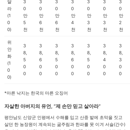
달
3
3
3
3
3
3
3
라
0
0
0
0
0
0
0
(1
만
만
만
만
만
만
만
0
5
6
6
4
3
3
2
0)
천
천
천
천
천
천
천
위
3
3
3
3
3
3
3
안
8,
8,
8,
8,
8,
8,
8,
화
5
6
5
6
5
4
3
(1
0
0
0
0
0
0
0
0
0
0
0
0
0
0
0
0)
*마른 낙지는 한국의 마른 오징어
자살한 아버지의 유언, “제 손만 믿고 살아라”
평안남도 신양군 인평에서 수해를 입고 산중 밭에 초막을 짓고
살던 한 농장원이 계속되는 굶주림과 한파를 못 이겨 서슬(간수)