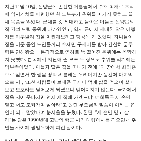
지난 11월 10일, 신양군에 인접한 거흥골에서 수해 피해로 초막
에 임시거처를 마련했던 한 노부부가 추위를 이기지 못하고 끝
내 목숨을 잃었다. 군대를 갓 제대하고 돌아온 아들은 신양읍의
집 건설 노력 동원에 나가있었고, 역시 군에서 제대한 딸은 어떻
게든 하루빨리 집을 마련해보려고 평성에 가 있었다. 자녀들이
집을 비운 동안 노인들끼리 수재민 구제미를 받아 간신히 굶주
림은 면해왔으나 본격적으로 영하로 뚝 떨어진 추위에는 꼼짝하
지 못했다. 한국에서 지원해 준 모포 두 장으로 추위를 막기에는
역부족이었다. 아들과 딸은 집을 떠나기 전에 “이 땅에서 최하층
으로 살면서 한 생을 땅과 씨름해온 우리이지만 생전에 마지막
으로 저 남조선 사람들이 보내준 구제미 덕에 밥을 먹으며 살아
보고 모포라도 덮어보게 되였으니 잊어지지가 않는다. 국가에서
집을 지어 준다지만 언제 제 집에 가겠느냐. 너희들은 제 손만
믿고 서로 도와가며 살아라”고 했던 부모님의 말씀이 이제는 유
언이 되고 말았다며 눈시울을 붉혔다. 한편, “제 손만 믿고 살
라”는 말은 1990년대 고난의 행군 시기 대량아사를 겪으면서 주
민들 사이에 광범위하게 퍼진 말이다.