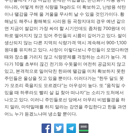
아니라, 어떻게 하면 식량을 1kg라도 더 확보하고, 난방용 석탄
이나 땔감을 구해 올 겨울을 무사히 날 수 있을 것인가이다. 황
해남도 해주나 황해북도 사리원 등 곡창지대의 경우 예년 같으
면 지금이 쌀값이 가장 싸야 할 시기인데도 좀처럼 700원대 이
하로 떨어지지 않고 있어 주민들의 시름이 깊어가고 있다. 쌀이
생산되지 않는 다른 지역의 식량가격 역시 계속해서 900-1,100
원대를 유지하고 있다. 사정이 이렇다보니 주민들이 모였다하면
때와 장소를 가리지 않고 식량문제를 걱정하는 소리가 높다. 게
다가 10월 초부터 끊긴 전기와 수돗물이 여전히 공급되지 않고
있고, 본격적으로 밀어닥친 한파에 땔감을 미처 확보하지 못한
주민들은 울상을 짓고 있을 뿐이다. 이러다가는 “한두 달도 못
가 모조리 죽을지도 모르겠다”는 아우성이 높다. 또 “움직일 수
있을 때 하루라도 빨리 살 길 찾아 떠나자”는 소리가 도처에서
나오고 있다. 이러니 주민들로선 당에서 아무리 비법월경을 하
지 말라, 마약밀매를 하지 말라는 강연을 주입한다고 한들 과연
어느 누가 듣겠느냐며 냉소할 뿐이다.