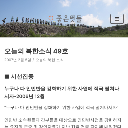
콘
텐
츠
로
건
너
뛰
오늘의 북한소식 49호
기
2007년 2월 5일
오늘의 북한 소식
■ 시선집중
누구나 다 인민반을 강화하기 위한 사엽에 적극 떨쳐나
서자-2006년 12월
“누구나 다 인민반을 강화하기 위한 사업에 적극 떨쳐나서자”
인민반 소속원들과 간부들을 대상으로 인민반사업을 강화하자
는 요지의 군중 및 강연자료가 지난 11월 전국 각지에 내려졌다.