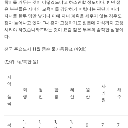
학비를 거두는 것이 어떻겠느냐고 하소연할 정도이다. 반면 젊
은 부부들은 자녀의 교육비를 감당하기 어렵다는 판단에 따라
자녀를 한두 명만 낳거나 아예 자녀 계획을 세우지 않는 경우도
점차 늘어나고 있다. “나 혼자 고생하기도 힘든데 자식까지 고생
시켜야 하겠습니까?”라는 것이 요즘 젊은 부부의 솔직한 심경이
다.
전국 주요도시 11월 중순 물가동향표 (49호)
(단위: kg/북한 원)
지
역
사
회
청
함
혜
원
해
리
품
령
진
흥
산
산
주
원
목
1,
1,
1,
1,
북
9
7
7