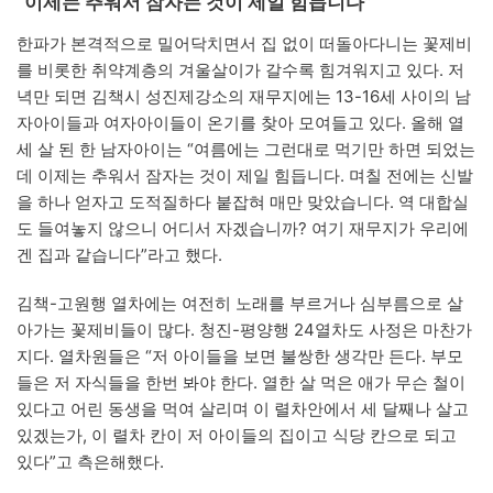
“이제는 추워서 잠자는 것이 제일 힘듭니다”
한파가 본격적으로 밀어닥치면서 집 없이 떠돌아다니는 꽃제비
를 비롯한 취약계층의 겨울살이가 갈수록 힘겨워지고 있다. 저
녁만 되면 김책시 성진제강소의 재무지에는 13-16세 사이의 남
자아이들과 여자아이들이 온기를 찾아 모여들고 있다. 올해 열
세 살 된 한 남자아이는 “여름에는 그런대로 먹기만 하면 되었는
데 이제는 추워서 잠자는 것이 제일 힘듭니다. 며칠 전에는 신발
을 하나 얻자고 도적질하다 붙잡혀 매만 맞았습니다. 역 대합실
도 들여놓지 않으니 어디서 자겠습니까? 여기 재무지가 우리에
겐 집과 같습니다”라고 했다.
김책-고원행 열차에는 여전히 노래를 부르거나 심부름으로 살
아가는 꽃제비들이 많다. 청진-평양행 24열차도 사정은 마찬가
지다. 열차원들은 “저 아이들을 보면 불쌍한 생각만 든다. 부모
들은 저 자식들을 한번 봐야 한다. 열한 살 먹은 애가 무슨 철이
있다고 어린 동생을 먹여 살리며 이 렬차안에서 세 달째나 살고
있겠는가, 이 렬차 칸이 저 아이들의 집이고 식당 칸으로 되고
있다”고 측은해했다.