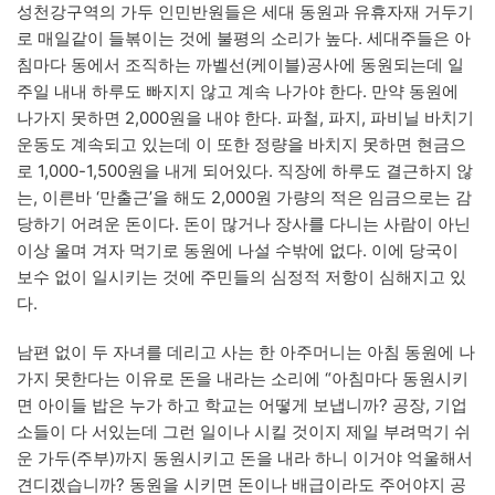
성천강구역의 가두 인민반원들은 세대 동원과 유휴자재 거두기
로 매일같이 들볶이는 것에 불평의 소리가 높다. 세대주들은 아
침마다 동에서 조직하는 까벨선(케이블)공사에 동원되는데 일
주일 내내 하루도 빠지지 않고 계속 나가야 한다. 만약 동원에
나가지 못하면 2,000원을 내야 한다. 파철, 파지, 파비닐 바치기
운동도 계속되고 있는데 이 또한 정량을 바치지 못하면 현금으
로 1,000-1,500원을 내게 되어있다. 직장에 하루도 결근하지 않
는, 이른바 ‘만출근’을 해도 2,000원 가량의 적은 임금으로는 감
당하기 어려운 돈이다. 돈이 많거나 장사를 다니는 사람이 아닌
이상 울며 겨자 먹기로 동원에 나설 수밖에 없다. 이에 당국이
보수 없이 일시키는 것에 주민들의 심정적 저항이 심해지고 있
다.
남편 없이 두 자녀를 데리고 사는 한 아주머니는 아침 동원에 나
가지 못한다는 이유로 돈을 내라는 소리에 “아침마다 동원시키
면 아이들 밥은 누가 하고 학교는 어떻게 보냅니까? 공장, 기업
소들이 다 서있는데 그런 일이나 시킬 것이지 제일 부려먹기 쉬
운 가두(주부)까지 동원시키고 돈을 내라 하니 이거야 억울해서
견디겠습니까? 동원을 시키면 돈이나 배급이라도 주어야지 공