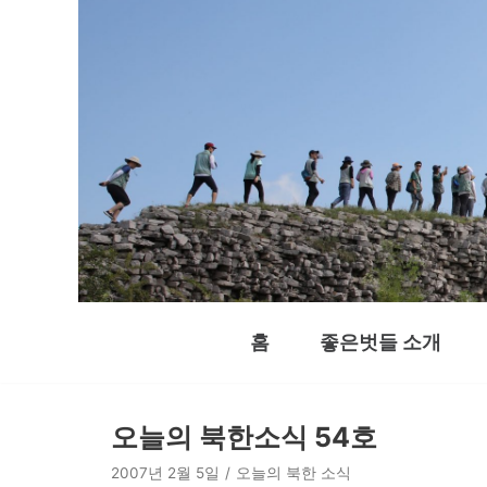
콘
텐
츠
로
건
너
뛰
기
홈
좋은벗들 소개
오늘의 북한소식 54호
2007년 2월 5일
오늘의 북한 소식