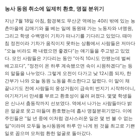
농사 동원 취소에 일제히 환호, 명절 분위기
지난 7월 18일 아침, 함경북도 무산군 역에는 40리 밖에 있는 농
촌마을에 김매기와 풀 베는 일에 동원돼 가는 노동자와 녀맹원,
그리고 학생 수백명이 기차가 떠나기를 기다리고 있었다. 때마
침 정전이라 기차가 움직이지 못하는 상황에서 사람들은 저마다
“오늘 비라도 콱 내렸으면 좋겠다”는 얘기들을 주고받고 있었
다. 모인 사람들은 기다리는 동안 “아직 10시도 안됐는데 벌써
배고프다”, “정전이 온 하루 계속됐으면 속이 시원하겠다”는 등
의 말들을 나누었다. 그렇게 오전이 다가고 낮 12시쯤 되자, 한
간부가 나와 오늘 동원 노동을 취소한다고 알렸다. 이 말이 채
끝나기도 전에 사람들의 웅성거림이 급속히 번지기 시작하더니,
여기저기서 만세를 부르고 환호성이 울려 퍼졌다. 몇몇 학생들
은 신나서 춤동작까지 선보였다. 역에서 나가는 사람들마다 밝
은 얼굴로 웃고 떠들며 환호했는데 흡사 명절분위기였다. 이에
주민들은 “일 년 중에 이처럼 경사스러운 일은 몇 번 볼 수 없는
일”이라며 모두들 농사동원에 하루 안 나게 된 것을 최고로 기쁜
일로 꼽으며 모처럼 환한 얼굴로 돌아갔다.