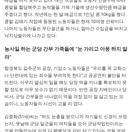
배급을 하지 못하고 있다. 대신 직장별로 노동자 인원수에 따라
콩밭을 할당해주고 농작물을 가꿔 가을에 생산수량만큼 배급을
주겠다고 했다. 작년에는 한 달 배급으로 1인당 콩 10kg을 줬다.
콩밭 김매기 작업에 동원된 노동자들은 현재 10여명 안팎이다.
나머지 노동자들은 무단결근을 하거나, 얼마간 수입금을 바치고
낙지삯벌이에 나가고 있다.
농사일 하는 군당 간부 가족들에 “눈 가리고 아웅 하지 말
라”
함경북도 길주군의 공장, 기업소 노동자들은 “우리를 꼭 교화소
나 단련대에 있는 죄수들 부려먹듯 한다”고 공공연히 불만을 터
뜨린다. 아무리 열심히 일을 해도 당장 먹을 끼니를 확보하지 못
할 정도로 아무 보수가 없기 때문이다. 반면 공장 지배인이나 당
비서, 군당 간부들은 너나없이 먹을 걱정 없이 잘 살고 있는 모
습이니, 노동자들의 시선이 고울 리 없다.
김종화(51세)씨는 “하도 눈총을 받으니까 자기들도 신경이 쓰였
는지, 옛날에 군당 일군들의 여자들을 모아 군당작업반이라는
것을 만들었는데 이게 다 평백성과 같이 살고 있다는 것을 보여