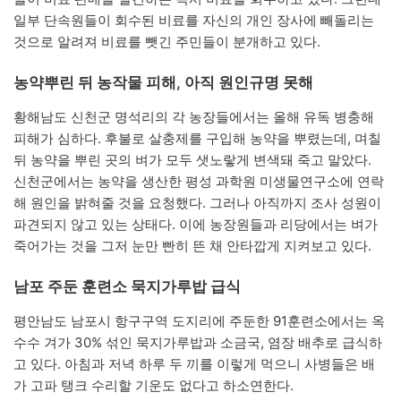
일부 단속원들이 회수된 비료를 자신의 개인 장사에 빼돌리는
것으로 알려져 비료를 뺏긴 주민들이 분개하고 있다.
농약뿌린 뒤 농작물 피해, 아직 원인규명 못해
황해남도 신천군 명석리의 각 농장들에서는 올해 유독 병충해
피해가 심하다. 후불로 살충제를 구입해 농약을 뿌렸는데, 며칠
뒤 농약을 뿌린 곳의 벼가 모두 샛노랗게 변색돼 죽고 말았다.
신천군에서는 농약을 생산한 평성 과학원 미생물연구소에 연락
해 원인을 밝혀줄 것을 요청했다. 그러나 아직까지 조사 성원이
파견되지 않고 있는 상태다. 이에 농장원들과 리당에서는 벼가
죽어가는 것을 그저 눈만 빤히 뜬 채 안타깝게 지켜보고 있다.
남포 주둔 훈련소 묵지가루밥 급식
평안남도 남포시 항구구역 도지리에 주둔한 91훈련소에서는 옥
수수 겨가 30% 섞인 묵지가루밥과 소금국, 염장 배추로 급식하
고 있다. 아침과 저녁 하루 두 끼를 이렇게 먹으니 사병들은 배
가 고파 탱크 수리할 기운도 없다고 하소연한다.