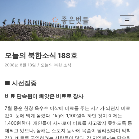
콘
텐
츠
로
건
너
뛰
오늘의 북한소식 188호
기
2008년 8월 13일
오늘의 북한 소식
■ 시선집중
비료 단속원이 빼앗은 비료로 장사
7월 중순 한창 옥수수 이삭에 비료를 주는 시기가 되면서 비료
값이 눈에 띄게 올랐다. 1kg에 1,100원씩 하던 것이 이제는
1,400원한다. 개인들이 사사로이 비료를 사고팔지 못하도록 통
제되고 있으나, 올해는 소토지 농사에 목숨이 달려있다며 악착
같이 비료를 구입하려는 사람들이 많다. 각 지역에서는 단속원