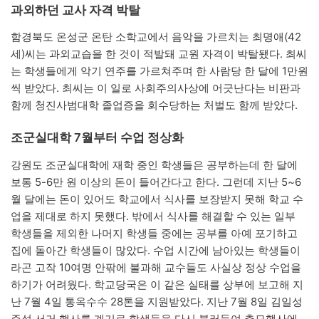
과외하던 교사 자격 박탈
함경북도 온성군 온탄 소학교에서 음악을 가르치는 최명애(42
세)씨는 과외교습을 한 것이 적발돼 교원 자격이 박탈됐다. 최씨
는 학생들에게 악기 연주를 가르쳐주며 한 사람당 한 달에 1만원
씩 받았다. 최씨는 이 일로 사회주의사상에 어긋난다는 비판과
함께 청진사범대학 졸업증을 회수당하는 처벌도 함께 받았다.
조군실대학 7월부터 수업 정상화
강원도 조군실대학에 재학 중인 학생들은 공부하는데 한 달에
보통 5-6만 원 이상의 돈이 들어간다고 한다. 그런데 지난 5~6
월 달에는 돈이 있어도 학교에서 식사를 보장받지 못해 학교 수
업을 제대로 하지 못했다. 밖에서 식사를 해결할 수 있는 일부
학생들을 제외한 나머지 학생들 중에는 공부를 아예 포기하고
집에 돌아간 학생들이 많았다. 수업 시간에 남아있는 학생들이
라곤 고작 10여명 안팎에 불과해 교수들도 사실상 정상 수업을
하기가 어려웠다. 학교당국은 이 같은 실태를 상부에 보고해 지
난 7월 4일 통옥수수 28톤을 지원받았다. 지난 7월 8일 김일성
주석 서거 행사를 계기로 학생들을 다시 불러들여 추모행사에