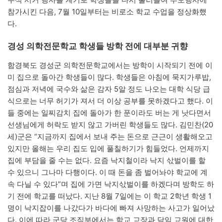
참가시킨 다음, 7월 10일부터는 비로소 학교 수업을 정상화했
다.
경성 의학전문학교 학생들 방학 전에 대부분 귀향
함경북도 경성군 의학전문학교에서는 방학이 시작되기 전에 이
미 집으로 돌아간 학생들이 많다. 학생들은 아침에 묵지가루밥,
점심과 저녁에 국수와 삶은 감자 5알 정도 나오는 대학 식당 급
식으로는 너무 허기가 져서 더 이상 공부를 못하겠다고 했다. 이
들 중에는 일찌감치 집에 돌아가 한 푼이라도 버는 게 낫다면서
선생님에게 허락도 받지 않고 가버린 학생들도 많다. 김민찬(20
세)군은 “지금까지 집에서 보내 주는 돈으로 근근이 생활해오고
있지만 올해는 우리 집도 입에 풀칠하기가 힘들었다. 언제까지
집에 부담을 줄 수는 없다. 요즘 낙지철이라 낙지 삯벌이를 할
수 있으니 그나마 다행이다. 이 때 돈을 좀 벌어놔야 학교에 계
속 다닐 수 있다”며 집에 가면 낙지삯벌이를 하겠다며 방학도 하
기 전에 학교를 떠났다. 지난 8월 7일에는 이 학교 2학년 학생 1
명이 낙지잡이를 나갔다가 바다에 빠져 사망하는 사고가 일어났
다. 이에 따라 군당 조직부에서는 학교 교장과 담임 교원에 대한