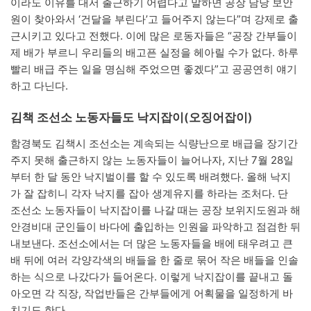
이라도 이유를 대서 출근하기 어렵다고 말하면 공장 담당 보안
원이 찾아와서 ‘건달을 부린다’고 들어주지 않는다”며 강제로 출
근시키고 있다고 전했다. 이에 많은 로동자들은 “공장 간부들이
제 배가 부르니 우리들의 배고픈 실정을 헤아릴 수가 없다. 하루
빨리 배급 주는 일을 명심해 주었으면 좋겠다”고 공공연히 얘기
하고 다닌다.
김책 조선소 노동자들도 낙지잡이(오징어잡이)
함경북도 김책시 조선소는 계속되는 식량난으로 배급을 장기간
주지 못해 출근하지 않는 노동자들이 늘어나자, 지난 7월 28일
부터 한 달 동안 낙지벌이를 할 수 있도록 배려했다. 올해 낙지
가 잘 잡히니 각자 낙지를 잡아 생계유지를 하라는 조처다. 단
조선소 노동자들이 낙지잡이를 나갈 때는 공장 보위지도원과 해
안경비대 군인들이 바다에 출입하는 인원을 파악하고 점검한 뒤
내보낸다. 조선소에서는 더 많은 노동자들을 배에 태우려고 큰
배 뒤에 여러 각양각색의 배들을 한 줄로 묶어 작은 배들을 인솔
하는 식으로 나갔다가 들어온다. 이렇게 낙지잡이를 끝내고 돌
아오면 각 직장, 작업반들은 간부들에게 어획물을 일정하게 바
치기도 한다.