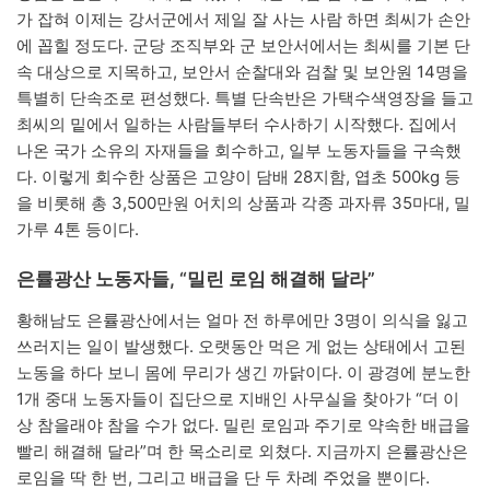
가 잡혀 이제는 강서군에서 제일 잘 사는 사람 하면 최씨가 손안
에 꼽힐 정도다. 군당 조직부와 군 보안서에서는 최씨를 기본 단
속 대상으로 지목하고, 보안서 순찰대와 검찰 및 보안원 14명을
특별히 단속조로 편성했다. 특별 단속반은 가택수색영장을 들고
최씨의 밑에서 일하는 사람들부터 수사하기 시작했다. 집에서
나온 국가 소유의 자재들을 회수하고, 일부 노동자들을 구속했
다. 이렇게 회수한 상품은 고양이 담배 28지함, 엽초 500kg 등
을 비롯해 총 3,500만원 어치의 상품과 각종 과자류 35마대, 밀
가루 4톤 등이다.
은률광산 노동자들, “밀린 로임 해결해 달라”
황해남도 은률광산에서는 얼마 전 하루에만 3명이 의식을 잃고
쓰러지는 일이 발생했다. 오랫동안 먹은 게 없는 상태에서 고된
노동을 하다 보니 몸에 무리가 생긴 까닭이다. 이 광경에 분노한
1개 중대 노동자들이 집단으로 지배인 사무실을 찾아가 “더 이
상 참을래야 참을 수가 없다. 밀린 로임과 주기로 약속한 배급을
빨리 해결해 달라”며 한 목소리로 외쳤다. 지금까지 은률광산은
로임을 딱 한 번, 그리고 배급을 단 두 차례 주었을 뿐이다.