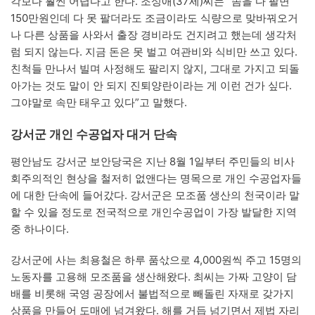
각보다 훨씬 어렵다고 한다. 조성애(37세)씨는 “솜을 다 팔면
150만원인데 다 못 팔더라도 조금이라도 식량으로 맞바꿔오거
나 다른 상품을 사와서 출장 경비라도 건지려고 했는데 생각처
럼 되지 않는다. 지금 돈은 못 벌고 여관비와 식비만 쓰고 있다.
친척들 만나서 빌며 사정해도 팔리지 않지, 그대로 가지고 되돌
아가는 것도 말이 안 되지 진퇴양란이라는 게 이런 건가 싶다.
그야말로 속만 태우고 있다”고 말했다.
강서군 개인 수공업자 대거 단속
평안남도 강서군 보안당국은 지난 8월 1일부터 주민들의 비사
회주의적인 현상을 철저히 없앤다는 명목으로 개인 수공업자들
에 대한 단속에 들어갔다. 강서군은 모조품 생산의 천국이라 말
할 수 있을 정도로 전국적으로 개인수공업이 가장 발달한 지역
중 하나이다.
강서군에 사는 최용철은 하루 품삯으로 4,000원씩 주고 15명의
노동자를 고용해 모조품을 생산해왔다. 최씨는 가짜 고양이 담
배를 비롯해 국영 공장에서 불법적으로 빼돌린 자재로 갖가지
상품을 만들어 도매에 넘겨왔다. 해를 거듭 넘기면서 제법 자리