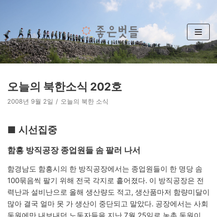
콘
텐
츠
로
건
너
뛰
오늘의 북한소식 202호
기
2008년 9월 2일
오늘의 북한 소식
■ 시선집중
함흥 방직공장 종업원들 솜 팔러 나서
함경남도 함흥시의 한 방직공장에서는 종업원들이 한 명당 솜
100묶음씩 팔기 위해 전국 각지로 흩어졌다. 이 방직공장은 전
력난과 설비난으로 올해 생산량도 적고, 생산품마저 함량미달이
많아 결국 얼마 못 가 생산이 중단되고 말았다. 공장에서는 사회
동원에만 내보내던 노동자들을 지난 7월 25일로 농촌 동원이