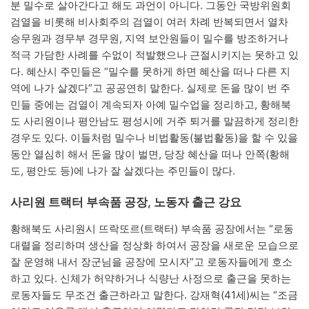
분 밀수로 살아간다고 해도 과언이 아니다. 그동안 국방위원회
검열을 비롯해 비사회주의 검열이 여러 차례 반복되면서 열차
승무원과 경무부 경무원, 지역 보안원들이 밀수를 방조하거나
적극 가담한 사례를 수없이 적발했으나 근절시키지는 못하고 있
다. 혜산시 주민들은 “밀수를 못하게 하면 혜산을 떠나 다른 지
역에 나가 살겠다”고 공공연히 말한다. 실제로 돈을 많이 번 주
민들 중에는 검열이 계속되자 아예 밀수업을 정리하고, 황해북
도 사리원이나 평안남도 평성시에 거주 퇴거를 말끔하게 정리한
경우도 있다. 이들처럼 밀수나 비법활동(불법활동)을 할 수 있을
동안 열심히 해서 돈을 많이 벌면, 당장 혜산을 떠나 안쪽(황해
도, 평안도 등)에 나가 잘 살겠다는 주민들이 많다.
사리원 트랙터 부속품 공장, 노동자 출근 강요
황해북도 사리원시 뜨락또르(트랙터) 부속품 공장에서는 “로동
대렬을 정리하며 생산을 정상화 하여서 공장을 새로운 모습으로
잘 운영해 내서 장군님을 공장에 모시자”고 로동자들에게 호소
하고 있다. 신체가 허약하거나 식량난 사정으로 출근을 못하는
로동자들도 무조건 출근하라고 말한다. 강재혁(41세)씨는 “조금