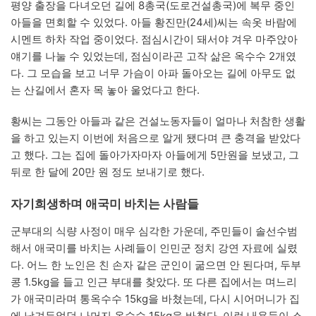
평양 출장을 다녀오던 길에 8총국(도로건설총국)에 복무 중인
아들을 면회할 수 있었다. 아들 황진만(24세)씨는 속옷 바람에
시멘트 하차 작업 중이었다. 점심시간이 돼서야 겨우 마주앉아
얘기를 나눌 수 있었는데, 점심이라곤 고작 삶은 옥수수 2개였
다. 그 모습을 보고 너무 가슴이 아파 돌아오는 길에 아무도 없
는 산길에서 혼자 목 놓아 울었다고 한다.
황씨는 그동안 아들과 같은 건설노동자들이 얼마나 처참한 생활
을 하고 있는지 이번에 처음으로 알게 됐다며 큰 충격을 받았다
고 했다. 그는 집에 돌아가자마자 아들에게 5만원을 보냈고, 그
뒤로 한 달에 20만 원 정도 보내기로 했다.
자기희생하며 애국미 바치는 사람들
군부대의 식량 사정이 매우 심각한 가운데, 주민들이 솔선수범
해서 애국미를 바치는 사례들이 인민군 정치 강연 자료에 실렸
다. 어느 한 노인은 친 손자 같은 군인이 굶으면 안 된다며, 두부
콩 1.5kg을 들고 인근 부대를 찾았다. 또 다른 집에서는 며느리
가 애국미라며 통옥수수 15kg을 바쳤는데, 다시 시어머니가 집
에 남겨두었던 나머지 옥수수 15kg을 바쳤다. 이런 내용들이 소