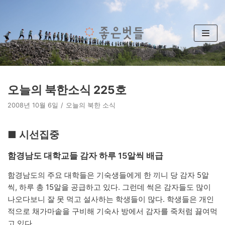
콘
텐
츠
로
건
너
뛰
오늘의 북한소식 225호
기
2008년 10월 6일
오늘의 북한 소식
■ 시선집중
함경남도 대학교들 감자 하루 15알씩 배급
함경남도의 주요 대학들은 기숙생들에게 한 끼니 당 감자 5알
씩, 하루 총 15알을 공급하고 있다. 그런데 썩은 감자들도 많이
나오다보니 잘 못 먹고 설사하는 학생들이 많다. 학생들은 개인
적으로 채가마솥을 구비해 기숙사 방에서 감자를 죽처럼 끓여먹
고 있다.