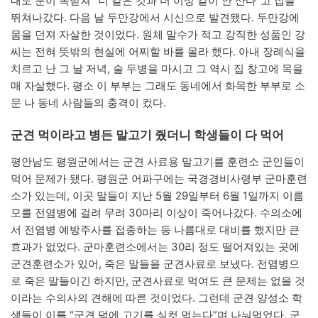
내도 분이 복받쳐 “너 같은 것과 더 이상 같이 안 산다”고 집을
뛰쳐나갔다. 다음 날 두만강에서 시신으로 발견됐다. 두만강에
몸을 던져 자살한 것이었다. 원체 말수가 적고 강직한 성품인 강
씨는 전혀 뜻밖의 현실에 어찌할 바를 몰라 했다. 아내 장례식을
치르고 난 그 날 저녁, 술 두병을 마시고 그 역시 집 창고에 목을
매 자살했다. 평소 이 부부는 그래도 동네에서 화목한 부부로 소
문 나 동네 사람들의 충격이 컸다.
군견 먹이라고 병든 말고기 줬더니 학생들이 다 먹어
평안남도 평원군에서는 군견 사료용 말고기를 훈련소 군인들이
먹어 문제가 됐다. 평원군 어파구에는 국경경비사령부 군마훈련
소가 있는데, 이곳 말들이 지난 5월 29일부터 6월 1일까지 이름
모를 전염병에 걸려 무려 30마리 이상이 죽어나갔다. 수의소에
서 전염병 예방주사를 접종하는 등 나름대로 대비를 했지만 큰
효과가 없었다. 군마훈련소에서는 30리 정도 떨어져있는 곳에
군견훈련소가 있어, 죽은 말들을 군견사료로 보냈다. 전염병으
로 죽은 말들이긴 하지만, 군견사료로 먹여도 큰 문제는 없을 것
이라는 수의사의 견해에 따른 것이었다. 그런데 군견 양성소 학
생들이 이를 “군견 덕에 고기를 실컷 먹는다”며 나눠먹었다. 군