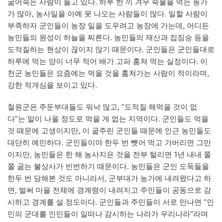
굶어죽는 사람이 늘고 있다. 하루 한 끼 겨우 죽물을 먹는 농가
가 많아, 농사일을 아예 못 나오는 사람들이 많다. 일할 사람이
부족하자 군인들이 농장 일을 도우려고 농장에 가는데, 어디든
농민들의 원성이 하늘을 찌른다. 농민들의 재산과 집짐승 등을
도적질하는 현상이 끊이지 않기 때문이다. 군인들은 군인들대로
하루에 먹는 양이 너무 적어 배가 고파 훔쳐 먹는 실정이다. 이
천군 농민들은 요즘에는 먹을 것을 훔쳐가는 사람이 적이라며,
강한 적개심을 보이고 있다.
철원군은 주둔부대들도 워낙 많고, “도적질 해먹을 것이 없
다”는 말이 나올 정도로 먹을 게 없는 지역이다. 군인들도 먹을
것 때문에 고생이지만, 이 굶주린 군인들 때문에 인근 농민들도
대단히 예민하다. 군인들이야 한두 번 뺏어 먹고 가버리면 그만
이지만, 농민들은 한 해 농사지은 것을 전부 털리면 1년 내내 쫄
쫄 굶는 불상사가 빈번하기 때문이다. 농민들은 군인 도둑들을
한두 번 당해본 것도 아니라서, 군부대가 농가에 내려왔다고 하
면, 벌써 마을 전체에 경계령이 내려지고 주민들이 공동으로 감
시하고 경계를 설 정도이다. 군인들과 주민들이 서로 만나면 “인
민의 군대를 인민들이 일떠나 감시하는 나라가 우리나라”라며