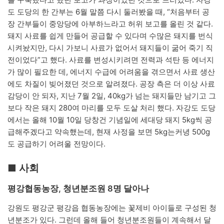
도 도당의 한 간부는 6월 말쯤 다시 둘러봤을 때, “처음부터 공
장 간부들이 중앙당에 아부하느라고 허위 보고를 올린 것 같다.
돼지 사료를 쉽게 만들어 공급할 수 있다며 수많은 돼지를 번식
시켜놨지만, 다시 가보니 사료가 없어서 돼지들이 굶어 죽기 직
전이었다”고 했다. 사료를 변성시키려면 전력과 석탄 등 에너지
가 많이 필요한 데, 에너지 수급에 어려움을 겪으면서 사료 생산
에도 차질이 빚어졌던 것으로 알려졌다. 공장 측은 더 이상 사료
감당이 안 되자, 지난 7월 2일, 40kg가 넘는 돼지들만 남기고 그
보다 작은 돼지 280여 마리를 모두 도살 처리 했다. 자강도 도당
에서는 올해 10월 10일 당창건 기념일에 세대당 돼지 5kg씩 공
급해주겠다고 약속했는데, 현재 사정을 보면 5kg는커녕 500g
도 공급하기 어려울 전망이다.
■ 사회
평강협동농장, 청년분조원 8명 달아나
강원도 평강군 평강읍 협동농장에는 꽃제비 아이들로 구성된 청
년분조가 있다. 그런데 올해 들어 청년분조원들이 계속해서 달