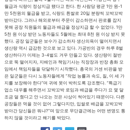
월급과 식량이 정상지급 됐다고 한다. 한 사람당 평균 1만 원-1
만 5천원의 월급을 받고, 식량도 흰쌀로 20일 분량씩 꼬박꼬박
받아갔다. 그러나 해외로부터 주문이 감소하면서 판로를 잡지
못해 공장 직원들의 월급과 배급을 정상지급 할 수 없었다. 1만
5천 원 이상 받던 노동자들도 5월에는 최대 8천 원 이상 받지 못
했다. 공장 일군들은 보수가 감소하자 생산의욕이 떨어지면서
생산량 역시 급감한 것으로 보고 있다. 가공반의 경우 하루 8벌
생산하다가 이제는 3-4벌도 겨우 만들고 있다. 생산량이 절반
으로 뚝 떨어지자, 지배인과 책임기사는 직장장과 반장 총화 모
임에서 책임자들을 닦달하기 시작했다. 총국의 거센 비판을 받
은 일군들은 다시 노동자들에게 “작업 능률과 속도, 질, 이 세 가
지를 보장해야 한다”며 귀에 못이 박히도록 강조했다. “특급기
업소 대우를 해주면서 꼬박꼬박 로임과 배급을 주다가 요 몇 달
조금 덜 줬다고 안 나오는 것은 사상이 썩어있기 때문이다. 다른
공장들은 먹을 것이 없어 그렇다지만, 입쌀로 배급을 꼬박꼬박
받아간 당신들은 뭐냐?”며 앞으로 무단결근에는 어떤 변명도 통
하지 않을 것이라고 쐐기를 박았다.