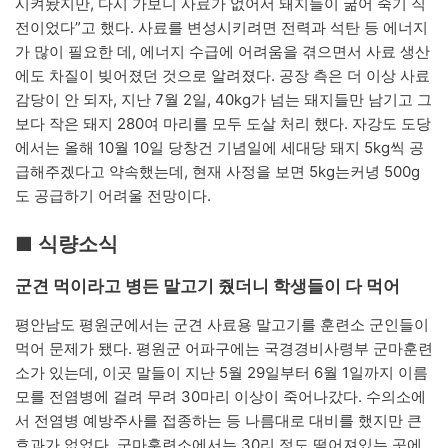
시켜놨지만, 다시 가보니 사료가 없어서 돼지들이 굶어 죽기 직
전이었다”고 했다. 사료를 변성시키려면 전력과 석탄 등 에너지
가 많이 필요한 데, 에너지 수급에 어려움을 겪으면서 사료 생산
에도 차질이 빚어졌던 것으로 알려졌다. 공장 측은 더 이상 사료
감당이 안 되자, 지난 7월 2일, 40kg가 넘는 돼지들만 남기고 그
보다 작은 돼지 280여 마리를 모두 도살 처리 했다. 자강도 도당
에서는 올해 10월 10일 당창건 기념일에 세대당 돼지 5kg씩 공
급해주겠다고 약속했는데, 현재 사정을 보면 5kg는커녕 500g
도 공급하기 어려울 전망이다.
■ 식량소식
군견 먹이라고 병든 말고기 줬더니 학생들이 다 먹어
평안남도 평원군에서는 군견 사료용 말고기를 훈련소 군인들이
먹어 문제가 됐다. 평원군 어파구에는 국경경비사령부 군마훈련
소가 있는데, 이곳 말들이 지난 5월 29일부터 6월 1일까지 이름
모를 전염병에 걸려 무려 30마리 이상이 죽어나갔다. 수의소에
서 전염병 예방주사를 접종하는 등 나름대로 대비를 했지만 큰
효과가 없었다. 군마훈련소에서는 30리 정도 떨어져있는 곳에