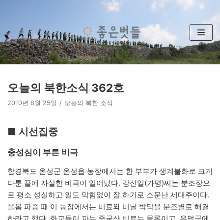
콘
텐
츠
로
건
너
뛰
오늘의 북한소식 362호
기
2010년 8월 25일
오늘의 북한 소식
■ 시선집중
충성심이 부른 비극
함경북도 온성군 온성읍 농장에서는 한 부부가 생계불화로 크게
다툰 끝에 자살한 비극이 일어났다. 강신일(가명)씨는 분조장으
로 평소 성실하고 일도 막힘없이 잘 하기로 소문난 세대주이다.
올봄 파종 때 이 농장에서는 비료와 비닐 박막을 분조별로 해결
하라고 했다. 화교들이 파는 중국산 비료는 물론이고, 은덕군에