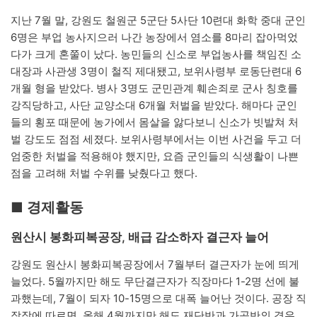
지난 7월 말, 강원도 철원군 5군단 5사단 10련대 화학 중대 군인
6명은 부업 농사지으러 나간 농장에서 염소를 8마리 잡아먹었
다가 크게 혼쭐이 났다. 농민들의 신소로 부업농사를 책임진 소
대장과 사관생 3명이 철직 제대됐고, 보위사령부 로동단련대 6
개월 형을 받았다. 병사 3명도 군민관계 훼손죄로 군사 칭호를
강직당하고, 사단 교양소대 6개월 처벌을 받았다. 해마다 군인
들의 횡포 때문에 농가에서 몸살을 앓다보니 신소가 빗발쳐 처
벌 강도도 점점 세졌다. 보위사령부에서는 이번 사건을 두고 더
엄중한 처벌을 적용해야 했지만, 요즘 군인들의 식생활이 나쁜
점을 고려해 처벌 수위를 낮췄다고 했다.
■ 경제활동
원산시 봉화피복공장, 배급 감소하자 결근자 늘어
강원도 원산시 봉화피복공장에서 7월부터 결근자가 눈에 띄게
늘었다. 5월까지만 해도 무단결근자가 직장마다 1-2명 선에 불
과했는데, 7월이 되자 10-15명으로 대폭 늘어난 것이다. 공장 직
장장에 따르면, 올해 4월까지만 해도 재단반과 가공반의 경우