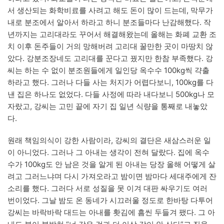
서 생산되는 화학비료를 사려고 해도 돈이 많이 드는데, 막무가
내로 분조에서 알아서 하라고 하니 분조들마다 난감해했다. 작
년까지는 고리대라도 꾸어서 해결해왔는데 올해는 화폐 교환 조
치 이후 돈주들이 거의 망해버려 고리대 꿀만한 곳이 마땅치 않
았다. 강분조장네도 고리대를 꾼다고 꿨지만 한참 부족했다. 강
씨는 하는 수 없이 분조원들에게 일인당 옥수수 100kg씩 갹출
하라고 했다. 그러나 다들 사는 처지가 어렵다보니, 100kg를 다
낸 집은 하나도 없었다. 다들 사정에 따라 내다보니 500kg나 모
자랐고, 강씨는 고민 끝에 자기 집 일년 식량을 통째로 내놓았
다.
원래 책임의식이 강한 사람이라, 강씨의 결단은 새삼스러운 일
이 아니었다. 그러나 그 아내는 생각이 전혀 달랐다. 집에 옥수
수가 100kg도 안 남은 것을 알게 된 아내는 당장 올해 어떻게 살
려고 그러느냐며 다시 가져오라고 밤이면 밤마다 세대주에게 잔
소리를 했다. 그러다 서로 성질을 못 이겨 대판 싸우기도 여러
번이었다. 그날 밤도 온 동네가 시끄러울 정도로 한바탕 다투어
강씨는 바락바락 대드는 아내를 홧김에 흠씬 두들겨 팼다. 그 아