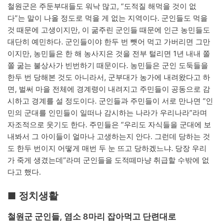
철원군은 주둔부대들도 워낙 많고, “도적질 해먹을 것이 없
다”는 말이 나올 정도로 먹을 게 없는 지역이다. 군인들도 먹을
것 때문에 고생이지만, 이 굶주린 군인들 때문에 인근 농민들도
대단히 예민하다. 군인들이야 한두 번 뺏어 먹고 가버리면 그만
이지만, 농민들은 한 해 농사지은 것을 전부 털리면 1년 내내 쫄
쫄 굶는 불상사가 빈번하기 때문이다. 농민들은 군인 도둑들을
한두 번 당해본 것도 아니라서, 군부대가 농가에 내려왔다고 하
면, 벌써 마을 전체에 경계령이 내려지고 주민들이 공동으로 감
시하고 경계를 설 정도이다. 군인들과 주민들이 서로 만나면 “인
민의 군대를 인민들이 일떠나 감시하는 나라가 우리나라”라며
자조적으로 웃기도 한다. 주민들은 “우리도 자식들을 군대에 보
내봐서 그 아이들이 얼마나 고생하는지 안다. 그런데 당하는 것
도 한두 번이지 어떻게 매번 두 눈 뜨고 당하겠느냐. 당장 우리
가 죽게 생겼는데”라며 군인들을 도적떼마냥 취급할 수밖에 없
다고 했다.
■ 정치생활
철원군 군인들, 염소 8마리 잡아먹고 단련대로