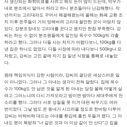
서 생산되는 화학비료를 사려고 해도 돈이 많이 드는데, 막무가
내로 분조에서 알아서 하라고 하니 분조들마다 난감해했다. 작
년까지는 고리대라도 꾸어서 해결해왔는데 올해는 화폐 교환 조
치 이후 돈주들이 거의 망해버려 고리대 꿀만한 곳이 마땅치 않
았다. 강분조장네도 고리대를 꾼다고 꿨지만 한참 부족했다. 강
씨는 하는 수 없이 분조원들에게 일인당 옥수수 100kg씩 갹출
하라고 했다. 그러나 다들 사는 처지가 어렵다보니, 100kg를 다
낸 집은 하나도 없었다. 다들 사정에 따라 내다보니 500kg나 모
자랐고, 강씨는 고민 끝에 자기 집 일년 식량을 통째로 내놓았
다.
원래 책임의식이 강한 사람이라, 강씨의 결단은 새삼스러운 일
이 아니었다. 그러나 그 아내는 생각이 전혀 달랐다. 집에 옥수
수가 100kg도 안 남은 것을 알게 된 아내는 당장 올해 어떻게 살
려고 그러느냐며 다시 가져오라고 밤이면 밤마다 세대주에게 잔
소리를 했다. 그러다 서로 성질을 못 이겨 대판 싸우기도 여러
번이었다. 그날 밤도 온 동네가 시끄러울 정도로 한바탕 다투어
강씨는 바락바락 대드는 아내를 홧김에 흠씬 두들겨 팼다. 그 아
내도 분이 복받쳐 “너 같은 것과 더 이상 같이 안 산다”고 집을