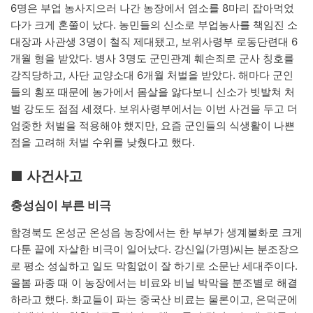
6명은 부업 농사지으러 나간 농장에서 염소를 8마리 잡아먹었
다가 크게 혼쭐이 났다. 농민들의 신소로 부업농사를 책임진 소
대장과 사관생 3명이 철직 제대됐고, 보위사령부 로동단련대 6
개월 형을 받았다. 병사 3명도 군민관계 훼손죄로 군사 칭호를
강직당하고, 사단 교양소대 6개월 처벌을 받았다. 해마다 군인
들의 횡포 때문에 농가에서 몸살을 앓다보니 신소가 빗발쳐 처
벌 강도도 점점 세졌다. 보위사령부에서는 이번 사건을 두고 더
엄중한 처벌을 적용해야 했지만, 요즘 군인들의 식생활이 나쁜
점을 고려해 처벌 수위를 낮췄다고 했다.
■ 사건사고
충성심이 부른 비극
함경북도 온성군 온성읍 농장에서는 한 부부가 생계불화로 크게
다툰 끝에 자살한 비극이 일어났다. 강신일(가명)씨는 분조장으
로 평소 성실하고 일도 막힘없이 잘 하기로 소문난 세대주이다.
올봄 파종 때 이 농장에서는 비료와 비닐 박막을 분조별로 해결
하라고 했다. 화교들이 파는 중국산 비료는 물론이고, 은덕군에