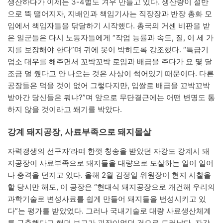
생산하다가 이제는 3-4벌도 겨우 만들고 있다. 생산량이 절반
으로 뚝 떨어지자, 지배인과 책임기사는 직장장과 반장 총화 모
임에서 책임자들을 닦달하기 시작했다. 총국의 거센 비판을 받
은 일군들은 다시 노동자들에게 “작업 능률과 속도, 질, 이 세 가
지를 보장해야 한다”며 귀에 못이 박히도록 강조했다. “특급기
업소 대우를 해주면서 꼬박꼬박 로임과 배급을 주다가 요 몇 달
조금 덜 줬다고 안 나오는 것은 사상이 썩어있기 때문이다. 다른
공장들은 먹을 것이 없어 그렇다지만, 입쌀로 배급을 꼬박꼬박
받아간 당신들은 뭐냐?”며 앞으로 무단결근에는 어떤 변명도 통
하지 않을 것이라고 쐐기를 박았다.
강계 돼지공장, 사료부족으로 돼지몰살
자력갱생의 선구자’라며 한껏 칭송을 받았던 자강도 강계시 돼
지공장이 사료부족으로 돼지들을 대량으로 도살하는 일이 일어
나 충격을 던지고 있다. 올해 2월 김정일 위원장이 현지 시찰을
할 당시만 해도, 이 공장은 “현대식 돼지공장으로 개건해 우리의
과학기술로 변성사료를 쉽게 만들어 돼지들을 번성시키고 있
다”는 평가를 받았었다. 그러나 국내기술로 대량 사료생산체계
를 구축했다고 했던 보고가 과장이었던 것으로 드러났다. 자강