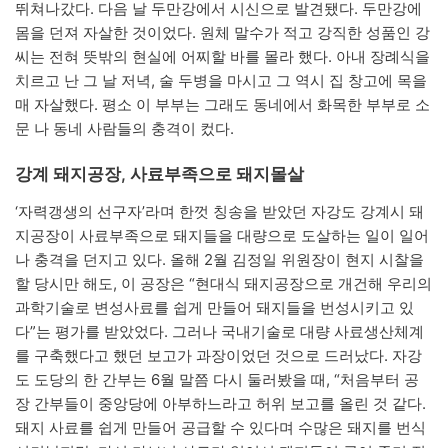
뛰쳐나갔다. 다음 날 두만강에서 시신으로 발견됐다. 두만강에
몸을 던져 자살한 것이었다. 원체 말수가 적고 강직한 성품인 강
씨는 전혀 뜻밖의 현실에 어찌할 바를 몰라 했다. 아내 장례식을
치르고 난 그 날 저녁, 술 두병을 마시고 그 역시 집 창고에 목을
매 자살했다. 평소 이 부부는 그래도 동네에서 화목한 부부로 소
문 나 동네 사람들의 충격이 컸다.
강계 돼지공장, 사료부족으로 돼지몰살
‘자력갱생의 선구자’라며 한껏 칭송을 받았던 자강도 강계시 돼
지공장이 사료부족으로 돼지들을 대량으로 도살하는 일이 일어
나 충격을 던지고 있다. 올해 2월 김정일 위원장이 현지 시찰을
할 당시만 해도, 이 공장은 “현대식 돼지공장으로 개건해 우리의
과학기술로 변성사료를 쉽게 만들어 돼지들을 번성시키고 있
다”는 평가를 받았었다. 그러나 국내기술로 대량 사료생산체계
를 구축했다고 했던 보고가 과장이었던 것으로 드러났다. 자강
도 도당의 한 간부는 6월 말쯤 다시 둘러봤을 때, “처음부터 공
장 간부들이 중앙당에 아부하느라고 허위 보고를 올린 것 같다.
돼지 사료를 쉽게 만들어 공급할 수 있다며 수많은 돼지를 번식