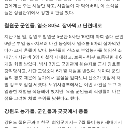
견에게는 주는 시늉만 하고, 사람들이 다 먹어버려, 이 소식을
들은 상급단위에서 강한 비판을 했다.
철원군 군인들, 염소 8마리 잡아먹고 단련대로
지난 7월 말, 강원도 철원군 5군단 5사단 10련대 화학 중대 군인
6명은 부업 농사지으러 나간 농장에서 염소를 8마리 잡아먹었
다가 크게 혼쭐이 났다. 농민들의 신소로 부업농사를 책임진 소
대장과 사관생 3명이 철직 제대됐고, 보위사령부 로동단련대 6
개월 형을 받았다. 병사 3명도 군민관계 훼손죄로 군사 칭호를
강직당하고, 사단 교양소대 6개월 처벌을 받았다. 해마다 군인
들의 횡포 때문에 농가에서 몸살을 앓다보니 신소가 빗발쳐 처
벌 강도도 점점 세졌다. 보위사령부에서는 이번 사건을 두고 더
엄중한 처벌을 적용해야 했지만, 요즘 군인들의 식생활이 나쁜
점을 고려해 처벌 수위를 낮췄다고 했다.
강원도 농가들, 군인들과 곳곳에서 충돌
강원도 철원군과 이천군, 회양군에서는 7월 들어 농민세대에서