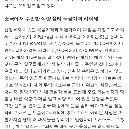
냐?”는 우려감도 일고 있다.
중국에서 수입한 식량 풀려 곡물가격 하락세
천정부지 치솟던 곡물가격과 외환가격이 25일을 기점으로 하락
세로 돌아섰다. 20일 kg당 각각 3,200원, 2,200원 했던 쌀과 옥
수수가 30일 평양에서 쌀은 2,200원, 옥수수는 1,300원까지 내
렸다. 외환가격도 달라는 3,400원에서 2,750원으로 인민폐는
515원에서 415원으로 떨어졌다. 중앙당에서는 해외 무역 대표
부나 무역 일군들에게 당적 분담 과제를 내주었던 것이 드디어
은을 내고 있다고 평가하고 있다. 정확한 수량은 집계되지 않고
있으나, 무역 일군들이 들여보내는 식량이 상당량에 이르는 것
으로 알려졌다. 해외 무역 대표부는 군량미 확보와 희천발전소
공사장, 평양 10만 세대 건설장 등을 포함해 주요 건설현장의 명
절용 배급 식량 과제를 받고 식량 확보에 많은 신경을 써왔다.
그간 신뢰를 쌓아온 중국 대방에게 돈을 빌려 국가 과제를 달성
하려고 애쓰는 모습이다. 해외에 있다고 해도 어려운 사정은 마
찬가지일 텐데 왜 과제들을 무리하게 달성하려고 애쓰느냐고 했
더니, 한 무역일군은 “과제를 하지 못해 충성심을 의심받게 되