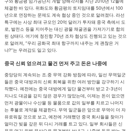
구와 황금평 임가공단지 개발 양해각서를 지난 2010년 12월에
체결한 바 있다. 위화도와 황금평의 토지임대를 50년에서 100
년으로 연장하는 문제도 계속 협상 중인 것으로 알려졌다. 라선
특구에는 사상 최대 규모인 20억 달러가 투자돼 중국 측에서 도
로, 발전소 등을 지어주는 대신 광물 채굴권을 가져가기로 합의
된 상태다. 여기에 청진항 70년 조차 협상도 진행되고 있는 것으
로 알려져, “우리 공화국 최대 항구까지 내주는 게 괜찮은 거
냐?”는 우려감도 일고 있다.
중국 신뢰 얻으려고 물건 먼저 주고 돈은 나중에
중앙당의 계속되는 조․중 무역 강화 방침에 따라, 일선 무역일군
들은 중국 대방과의 신뢰 회복을 위한 여러 방안을 강구하기 시
작했다. 예전에는 중국 대방에게 일단 물건부터 받고 2-3년이
지나도 대금을 갚지 않은 경우가 많았는데, 이제는 돈이 없으면
먼저 광물이나 수산물 등 물품으로 값의 일부를 치르고 나머지
는 후불로 계약을 체결한다. 무역 일군들은 앞으로 무역이 더 자
유로워질 것으로 보고, 예전에 거래했던 중국 회사들을 찾아가
얼마간 빚을 갚은 뒤 다시 거래를 트고 있다. 일부 회사들은 신
용을 얻기 위해 무상으로 물건부터 보내고, 나중에 돈을 받는 경