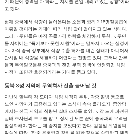
기 때문에 총력을 다 하라는 지시를 연일 내리고 있는 상황”이라
고 했다.
현재 중국에서 식량이 들어온다는 소문과 함께 2.16명절공급이
이뤄질 것이라는 기대에 따라 식량 값이 떨어지고 있는 상태다.
그러나 주민들은 아직 곡물가격 하락을 체감하지 못한다. 주민
들 사이에는 “죽기보다 못한 세월”이라는 말까지 나오는 실정이
다. 아직 중국 정부에서 식량 수출 허가를 내린 상태가 아니어서
단시일 내 식량을 해결하기 어렵다는 전망도 있다. 그러나 간부
들과 무역일군들은 중국과의 전면 무역 정책이 안정되면 식량
사정이 조만간 호전되리라는 기대를 품고 있다.
동북 3성 지역에 무역회사 진출 늘어날 것
지난해 말부터 각 도마다 식량 사정과 추위, 각종 질병 등으로
노인 사망자가 급증하고 있다는 소식이 속속 올라오자, 중앙당
에서는 전국 지역의 식량난 실태 조사를 벌였다. 각 도에 파견된
실태 조사단의 보고를 받고, 장시간 토론 끝에 중국과의 무역을
활성화해야 한다는 데 중지를 모았다고 한다. 김정일 위원장의
말씀에 따라, 조·중 우호협력 강화를 위한 정책을 수립하고 해외