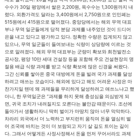
수수가 30일 평양에서 쌀은 2,200원, 옥수수는 1,300원까지 내
렸다. 외환가격도 달라는 3,400원에서 2,750원으로 인민폐는
515원에서 415원으로 떨어졌다. 중앙당에서는 해외 무역 대표
부나 무역 일군들에게 당적 분담 과제를 내주었던 것이 드디어
은을 내고 있다고 평가하고 있다. 정확한 수량은 집계되지 않고
있으나, 무역 일군들이 들여보내는 식량이 상당량에 이르는 것
으로 알려졌다. 해외 무역 대표부는 군량미 확보와 희천발전소
공사장, 평양 10만 세대 건설장 등을 포함해 주요 건설현장의 명
절용 배급 식량 과제를 받고 식량 확보에 많은 신경을 써왔다.
그간 신뢰를 쌓아온 중국 대방에게 돈을 빌려 국가 과제를 달성
하려고 애쓰는 모습이다. 해외에 있다고 해도 어려운 사정은 마
찬가지일 텐데 왜 과제들을 무리하게 달성하려고 애쓰느냐고 했
더니, 한 무역일군은 “과제를 하지 못해 충성심을 의심받게 되
면, 귀국 조치가 내려질지도 모른다는 불안감 때문이다. 조선에
돌아가서 생활하자니 딱히 벌이가 마땅치 않아 너무 막막하다.
차라리 외국에서 더 노력하고 부지런히 움직여 돈을 열심히 벌
어 조국에 바치는 것이 더 보람되고 자기 살 길도 트이는 길이
다. 그래서 어떻게든 사정사정해서 돈을 먼저 꾸어서라도 과제