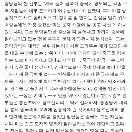
중앙당의 한 간부는 “새해 들어 급속히 중국에 경도되는 각종 무
역 지침들에 내부 분위기가 어수선하다”고 전했다. 후계자를 성
공적으로 새로 올려 세우고, 정치를 잘 한다는 민심을 얻기 위해
백성들에게 가장 중요한 먹는 문제 해결에 발 벗고 나선 게 아니
겠느냐며, 그는 무역할만한 원천을 다 들어내고 땅까지 중국에
팔아넘기고 있는 것을 후계자 문제와 연관시켜 분석했다. 그는
중앙당의 대체적인 분위기는 어디서든 도와주는 데가 있으면 손
을 내밀 수밖에 없는 상황이 아니냐며 과거와 달리 중국을 경계
하는 모습이 사라지고 있다고 지적했다. 중국이 한국과 수교하
면서 깊은 골이 생겼지만, 경제적으로나 국제 정세로 보나 믿을
데는 이제 중국밖에 없다는 인식들이 퍼지면서 중국과 새로 우
호를 다지는 정책에 별다른 반감이 없다고 했다. 한때 남조선과
의 관계를 잘 풀어서 미국과 평화협정을 맺고, 경제를 발전시키
겠다는 구상은 이제 누구도 말을 꺼내지 않는다고 했다. 일부 간
부들은 통전부에서 남조선과의 교역에 실패하자, 중앙당이 내각
을 통해 중국과의 교역에 집중하게 된 것이라며 남조선과의 경
제협력에 은근히 기대를 걸었던 일군들은 중국에 모든 자원을
내다 파는 것도 모자라 땅까지 팔아넘기는 것에 개탄하고 있다
고 전했다. 일제시대, 나라 잃었을 때 뺏겼던 땅을 다시 되찾아