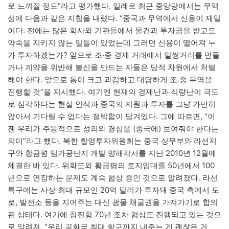
로 느껴질 정도”라고 평가했다. 일례로 최근 중앙당에서는 무역
성에 다음과 같은 지침을 내렸다. “중국과 무역에서 신용이 제일
이다. 전에는 많은 회사와 기관들에서 물건과 투자금을 받고도
약속을 지키지 않는 일들이 있었는데 그러면 신용이 떨어져 누
가 투자하겠는가? 앞으로 조·중 경제 거래에서 말썽거리를 만들
거나 계약을 위반해 불신을 만드는 자들은 당적 차원에서 처벌
해야 한다. 앞으로 통이 크고 과감하고 대담하게 조․중 무역을
진행할 것”을 지시했다. 여기엔 현재의 경제난과 식량난이 극도
로 심각하다는 현실 인식과 중국의 지원과 투자를 그냥 가만히
앉아서 기다릴 수 없다는 절박함이 담겨있다. 그에 따르면, “이
젠 우리가 주동적으로 성의와 결심을 (중국에) 보여줘야 한다는
의미”라고 했다. 북한 합영투자위원회는 중국 상무부와 라선지
구와 황금평 임가공단지 개발 양해각서를 지난 2010년 12월에
체결한 바 있다. 위화도와 황금평의 토지임대를 50년에서 100
년으로 연장하는 문제도 계속 협상 중인 것으로 알려졌다. 라선
특구에는 사상 최대 규모인 20억 달러가 투자돼 중국 측에서 도
로, 발전소 등을 지어주는 대신 광물 채굴권을 가져가기로 합의
된 상태다. 여기에 청진항 70년 조차 협상도 진행되고 있는 것으
로 알려져, “우리 공화국 최대 항구까지 내주는 게 괜찮은 거