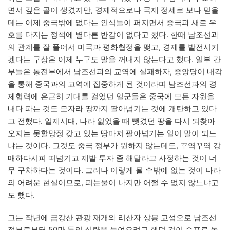
면서 깊은 골이 생겼지만, 경제적으로나 국제 정세로 보나 믿을
데는 이제 중국밖에 없다는 인식들이 퍼지면서 중국과 새로 우
호를 다지는 정책에 별다른 반감이 없다고 했다. 한때 남조선과
의 관계를 잘 풀어서 미국과 평화협정을 맺고, 경제를 발전시키
겠다는 구상은 이제 누구도 말을 꺼내지 않는다고 했다. 일부 간
부들은 통전부에서 남조선과의 교역에 실패하자, 중앙당이 내각
을 통해 중국과의 교역에 집중하게 된 것이라며 남조선과의 경
제협력에 은근히 기대를 걸었던 일군들은 중국에 모든 자원을
내다 파는 것도 모자라 땅까지 팔아넘기는 것에 개탄하고 있다
고 전했다. 일제시대, 나라 잃었을 때 뺏겼던 땅을 다시 되찾아
오지는 못할망정 갖고 있는 땅마저 팔아넘기는 일이 말이 되느
냐는 것이다. 그것도 중국 정부가 원하지 않는데도, 꾸역꾸역 강
매하다시피 떠넘기고 제발 투자 좀 해달라고 사정하는 것이 너
무 구차하다는 것이다. 그러나 이렇게 될 수밖에 없는 것이 나라
의 어려운 현실이므로, 피눈물이 나지만 어쩔 수 없지 않느냐고
도 했다.
그는 작년에 금강산 관광 재개와 리산자 상봉 교섭으로 남조선
정부로부터 50만 톤의 식량을 들여오려고 했던 것이 수포로 돌