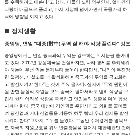
를 수행하려고 애쓴다”고 했다. 이들의 노력 덕분인지, 얼마간의
식량이 배급으로 풀리고, 다시 시장에 넘어가면서 곡물가격 하
락에 영향을 끼치고 있다.
■ 정치생활
중앙당, 연일 “대중(對中)무역 잘 해야 식량 풀린다” 강조
중앙당에서는 연일 중국과의 무역을 강조하는 지시문을 쏟아내
고 있다. 2012년 강성대국을 건설하자면, 나라 경제를 추켜세워
야 하는데 우선 먹는 문제부터 풀어야 한다면서, “나라의 무진장
한 철광산, 제철소를 더 활성화하여 중국과의 무역을 공고화하
고 발전시켜야 한다”는 것이 주요 골자다. 심지어 “무역 원천이
될 만한 물질적 자원을 모두 중국에 팔아서라도 빨리 식량을 구
입해 현재 어려운 상황을 극복하고 인민들의 생활을 더욱 향상
시켜야 한다. 중국 대방에 경영권을 주면서라도 외화를 끌어들
여 광산업과 기타 산업들을 가동해 하루 빨리 우리 경제를 발전
시켜야 한다”고까지 수위를 높였다. 그동안 주체경제를 명목으
로 자국의 자원보호를 위해 반출광물을 철저히 제한해왔던 것에
서 완전히 달라진 태도이다. 작년까지만 해도 “국가 자원을 랑비