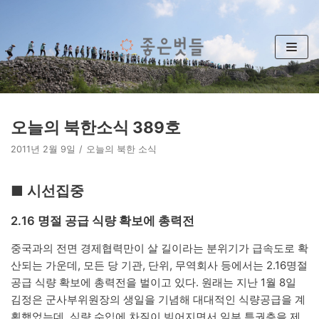
콘
텐
츠
로
건
너
뛰
오늘의 북한소식 389호
기
2011년 2월 9일
오늘의 북한 소식
■ 시선집중
2․16 명절 공급 식량 확보에 총력전
중국과의 전면 경제협력만이 살 길이라는 분위기가 급속도로 확
산되는 가운데, 모든 당 기관, 단위, 무역회사 등에서는 2.16명절
공급 식량 확보에 총력전을 벌이고 있다. 원래는 지난 1월 8일
김정은 군사부위원장의 생일을 기념해 대대적인 식량공급을 계
획했었는데, 식량 수입에 차질이 빚어지면서 일부 특권층을 제