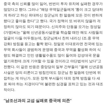
중국 측의 신뢰를 많이 잃어, 번번이 투자 유치에 실패한 경우가
많았다고 했다. 그러나 “해당 무역일군들에게 ‘통이 크고 담대하
게 하라’고 하신 위대하신 장군님의 한 말씀에 모든 것이 변하게
됐다고 좋아들 한다”고 했다. 국가 정책이 또 바뀌지 않을까 걱
정하지 않아도 되기 때문이다. 신의주와 단동을 오가는 정성일
(가명)씨는 “올해 신년공동사설문을 학습할 때만 해도 사람들의
얼굴이 다들 어두웠는데, 장군님께서 친히 내리신 (조․중 무역
강화) 방침을 듣고는 활짝 폈다. 정말로 이대로라면 전국에 있는
무역 회사들이 광범하게 운영돼 중국과 무역을 활성화 하여 식
량도 해결하고 인민 생활필수품도 많이 들여와 강성대국 문을
열기위한데 크게 기여할 수 있을 것이라고 야단법석이 났다”고
전했다. 이 같은 반응은 중앙당의 일부 간부들이 “올해 신년공동
사설은 당의 리론이고 방침인데도 장군님 한 말씀에 단번에 뒤
집히는 게 아닌가. 모든 정책 부서들이 대외 정책 방침을 다 새
로 짜야 하는 지경이다”며 불편한 심경을 표하고 있는 것과 대조
적이다.
“남조선과의 교섭 실패로 중국에 의존”