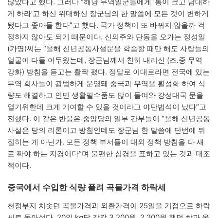
많았다고 했다. 그러나 “해당 무역일군들에게 ‘통이 크고 담대하
게 하라’고 하신 위대하신 장군님의 한 말씀에 모든 것이 변하게
됐다고 좋아들 한다”고 했다. 국가 정책이 또 바뀌지 않을까 걱
정하지 않아도 되기 때문이다. 신의주와 단동을 오가는 정성일
(가명)씨는 “올해 신년공동사설문을 학습할 때만 해도 사람들의
얼굴이 다들 어두웠는데, 장군님께서 친히 내리신 (조․중 무역
강화) 방침을 듣고는 활짝 폈다. 정말로 이대로라면 전국에 있는
무역 회사들이 광범하게 운영돼 중국과 무역을 활성화 하여 식
량도 해결하고 인민 생활필수품도 많이 들여와 강성대국 문을
열기위한데 크게 기여할 수 있을 것이라고 야단법석이 났다”고
전했다. 이 같은 반응은 중앙당의 일부 간부들이 “올해 신년공동
사설은 당의 리론이고 방침인데도 장군님 한 말씀에 단번에 뒤
집히는 게 아닌가. 모든 정책 부서들이 대외 정책 방침을 다 새
로 짜야 하는 지경이다”며 불편한 심경을 표하고 있는 것과 대조
적이다.
중국에서 수입한 식량 풀려 곡물가격 하락세
천정부지 치솟던 곡물가격과 외환가격이 25일을 기점으로 하락
세로 돌아섰다. 20일 kg당 각각 3,200원, 2,200원 했던 쌀과 옥