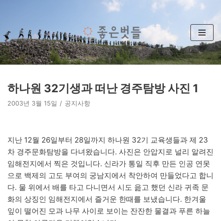
콘
텐
츠
로
건
너
뛰
하나원 32기생과 떠난 경주탐방 사진 1
기
2003년 3월 15일
공지사항
지난 12월 26일부터 28일까지 하나원 32기 교육생들과 제 23
차 경주문화탐방을 다녀왔습니다. 사진은 안압지로 널리 알려진
임해전지에서 찍은 것입니다. 신라가 통일 직후 만든 인공 연못
으로 백제의 고도 부여의 궁남지에서 착안하여 만들었다고 합니
다. 물 위에서 배를 타고 다니면서 시도 읊고 했던 신라 귀족 문
화의 상징인 임해전지에서 즐거운 한때를 보냈습니다. 한겨울
잎이 떨어진 모과 나무 사이로 보이는 잔잔한 물결과 푸른 하늘