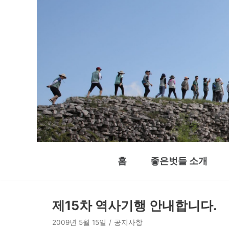
콘
텐
츠
로
건
너
뛰
기
홈
좋은벗들 소개
제15차 역사기행 안내합니다.
2009년 5월 15일
공지사항