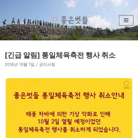
콘
텐
츠
로
건
너
뛰
[긴급 알림] 통일체육축전 행사 취소
기
2016년 10월 1일
공지사항