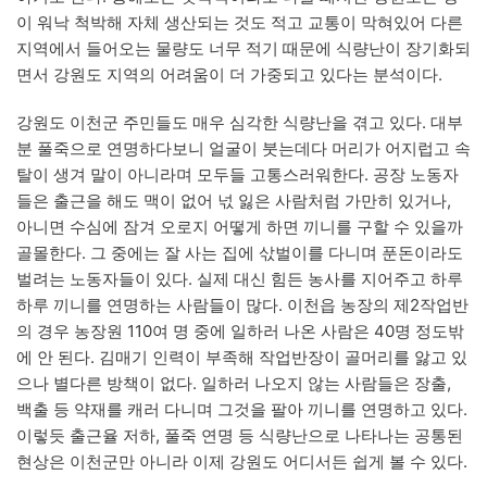
이 워낙 척박해 자체 생산되는 것도 적고 교통이 막혀있어 다른
지역에서 들어오는 물량도 너무 적기 때문에 식량난이 장기화되
면서 강원도 지역의 어려움이 더 가중되고 있다는 분석이다.
강원도 이천군 주민들도 매우 심각한 식량난을 겪고 있다. 대부
분 풀죽으로 연명하다보니 얼굴이 붓는데다 머리가 어지럽고 속
탈이 생겨 말이 아니라며 모두들 고통스러워한다. 공장 노동자
들은 출근을 해도 맥이 없어 넋 잃은 사람처럼 가만히 있거나,
아니면 수심에 잠겨 오로지 어떻게 하면 끼니를 구할 수 있을까
골몰한다. 그 중에는 잘 사는 집에 삯벌이를 다니며 푼돈이라도
벌려는 노동자들이 있다. 실제 대신 힘든 농사를 지어주고 하루
하루 끼니를 연명하는 사람들이 많다. 이천읍 농장의 제2작업반
의 경우 농장원 110여 명 중에 일하러 나온 사람은 40명 정도밖
에 안 된다. 김매기 인력이 부족해 작업반장이 골머리를 앓고 있
으나 별다른 방책이 없다. 일하러 나오지 않는 사람들은 장출,
백출 등 약재를 캐러 다니며 그것을 팔아 끼니를 연명하고 있다.
이렇듯 출근율 저하, 풀죽 연명 등 식량난으로 나타나는 공통된
현상은 이천군만 아니라 이제 강원도 어디서든 쉽게 볼 수 있다.