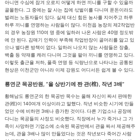
아니면 수심에 잠겨 오로지 어떻게 하면 끼니를 구할 수 있을까
골몰한다. 그 중에는 잘 사는 집에 삯벌이를 다니며 푼돈이라도
벌려는 노동자들이 있다. 실제 대신 힘든 농사를 지어주고 하루
하루 끼니를 연명하는 사람들이 많다. 이천읍 농장의 제2작업반
의 경우 농장원 110여 명 중에 일하러 나온 사람은 40명 정도밖
에 안 된다. 김매기 인력이 부족해 작업반장이 골머리를 앓고 있
으나 별다른 방책이 없다. 일하러 나오지 않는 사람들은 장출,
백출 등 약재를 캐러 다니며 그것을 팔아 끼니를 연명하고 있다.
이렇듯 출근율 저하, 풀죽 연명 등 식량난으로 나타나는 공통된
현상은 이천군만 아니라 이제 강원도 어디서든 쉽게 볼 수 있다.
룡연군 목공반원, “올 상반기에 짠 관(棺), 작년 3배”
황해남도 룡연군의 한 목공반 목수는 올해 자신이 짜서 판매한
관(棺)이 140여개 이상이라고 말했다. 작년 비슷한 시기에 만들
었던 수에 비하면 3배나 증가한 것이다. 다른 기업소나 공장에
다니는 목공들의 사정도 비슷했다. 직장에서 누가 죽거나 그 가
족이 사망하면 기업소에 소속된 목공반에서 관을 짜서 제공해주
는데, 관을 3배나 많이 만들었다는 것은 작년보다 죽어간 사람