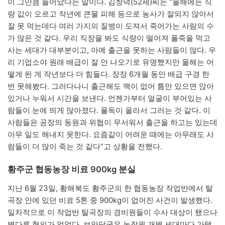
이 그만큼 늘어났다는 말이다. 김창덕(52세)씨는 “올해에는 식
량 값이 오르고 작년에 큰물 피해 등으로 농사가 잘되지 않아서
잘 못 먹는데다 여러 가지의 질병이 도져서 죽어가는 사람의 수
가 많은 것 같다. 우리 직장을 봐도 식량이 떨어져 풀죽을 먹고
사는 세대가 대부분이고, 아예 출근을 못하는 사람들이 많다. 우
리 기업소야 원래 배급이 잘 안 나오기로 유명했지만 올해는 어
떻게 된 게 작년보다 더 힘들다. 장장 6개월 동안 배급 구경 한
번 못해봤다. 그러다나니 출근해도 맥이 없어 틈만 있으면 앉아
있거나 누워서 시간을 보낸다. 언젠가부터 얼굴이 부어있는 사
람들이 눈에 띄게 많아졌다. 풀독이 올라서 그러는 것 같다. 이
사람들은 공장의 동원과 위협이 무서워서 출근을 하고는 있는데
아무 일도 해내지 못한다. 요즘같이 어려운 때에는 아무래도 사
람들이 더 많이 죽는 것 같다”고 상황을 전했다.
황주군 협동농장 비료 900kg 분실
지난 6월 23일, 황해북도 황주군의 한 협동농장 작업반에서 탈
곡장 안에 있던 비료 5톤 중 900kg이 없어진 사건이 발생했다.
일차적으로 이 작업반 탈곡장의 경비원들이 수사 대상이 됐으나
별다른 혐의가 없었다. 보안당국은 농장원 개별 세대마다 가택