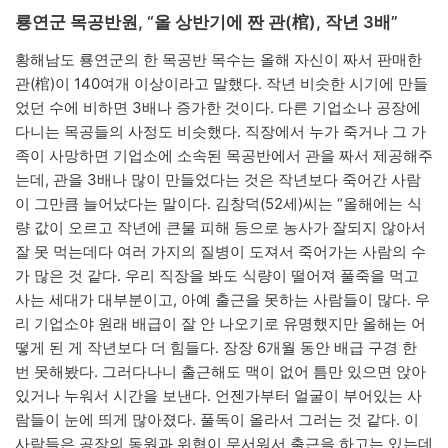
룡연군 목공반원, “올 상반기에 짠 관(棺), 작년 3배”
황해남도 룡연군의 한 목공반 목수는 올해 자신이 짜서 판매한
관(棺)이 140여개 이상이라고 말했다. 작년 비슷한 시기에 만들
었던 수에 비하면 3배나 증가한 것이다. 다른 기업소나 공장에
다니는 목공들의 사정도 비슷했다. 직장에서 누가 죽거나 그 가
족이 사망하면 기업소에 소속된 목공반에서 관을 짜서 제공해주
는데, 관을 3배나 많이 만들었다는 것은 작년보다 죽어간 사람
이 그만큼 늘어났다는 말이다. 김창덕(52세)씨는 “올해에는 식
량 값이 오르고 작년에 큰물 피해 등으로 농사가 잘되지 않아서
잘 못 먹는데다 여러 가지의 질병이 도져서 죽어가는 사람의 수
가 많은 것 같다. 우리 직장을 봐도 식량이 떨어져 풀죽을 먹고
사는 세대가 대부분이고, 아예 출근을 못하는 사람들이 많다. 우
리 기업소야 원래 배급이 잘 안 나오기로 유명했지만 올해는 어
떻게 된 게 작년보다 더 힘들다. 장장 6개월 동안 배급 구경 한
번 못해봤다. 그러다나니 출근해도 맥이 없어 틈만 있으면 앉아
있거나 누워서 시간을 보낸다. 언젠가부터 얼굴이 부어있는 사
람들이 눈에 띄게 많아졌다. 풀독이 올라서 그러는 것 같다. 이
사람들은 공장의 동원과 위협이 무서워서 출근을 하고는 있는데