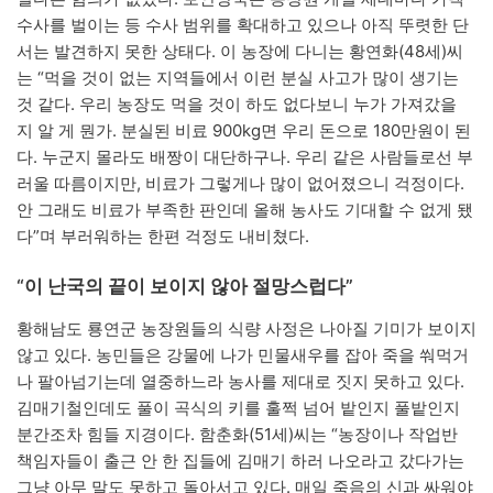
수사를 벌이는 등 수사 범위를 확대하고 있으나 아직 뚜렷한 단
서는 발견하지 못한 상태다. 이 농장에 다니는 황연화(48세)씨
는 “먹을 것이 없는 지역들에서 이런 분실 사고가 많이 생기는
것 같다. 우리 농장도 먹을 것이 하도 없다보니 누가 가져갔을
지 알 게 뭔가. 분실된 비료 900kg면 우리 돈으로 180만원이 된
다. 누군지 몰라도 배짱이 대단하구나. 우리 같은 사람들로선 부
러울 따름이지만, 비료가 그렇게나 많이 없어졌으니 걱정이다.
안 그래도 비료가 부족한 판인데 올해 농사도 기대할 수 없게 됐
다”며 부러워하는 한편 걱정도 내비쳤다.
“이 난국의 끝이 보이지 않아 절망스럽다”
황해남도 룡연군 농장원들의 식량 사정은 나아질 기미가 보이지
않고 있다. 농민들은 강물에 나가 민물새우를 잡아 죽을 쒀먹거
나 팔아넘기는데 열중하느라 농사를 제대로 짓지 못하고 있다.
김매기철인데도 풀이 곡식의 키를 훌쩍 넘어 밭인지 풀밭인지
분간조차 힘들 지경이다. 함춘화(51세)씨는 “농장이나 작업반
책임자들이 출근 안 한 집들에 김매기 하러 나오라고 갔다가는
그냥 아무 말도 못하고 돌아서고 있다. 매일 죽음의 신과 싸워야