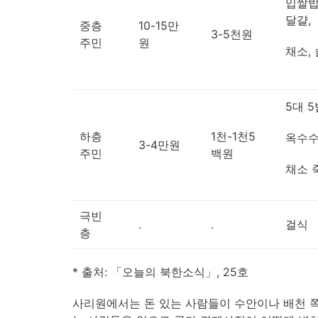
입쌀밥
달걀,
중층
10-15만
3-5천원
주민
원
채소, 
5대 5
하층
1천-1천5
옥수수
3-4만원
주민
백원
채소 
극빈
․
․
걸식
층
* 출처: 「오늘의 북한소식」, 25호
사리원에서는 돈 있는 사람들이 수안이나 배천 쪽의 