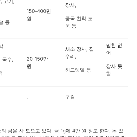
, 고기,
장사,
150-400만
원
중국 친척 도
술 등
움 등
밑천 없
밥,
채소 장사, 집
어
수리,
20-150만
 국수,
원
장사 못
허드렛일 등
죽
함
․
구걸
금을 사 모으고 있다. 금 1g에 4만 원 정도 한다. 돈 있