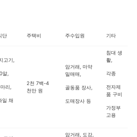
식단
주택비
주수입원
기타
침대 생
돼지고기,
활,
암거래, 마약
0알,
각종
밀매매,
2천 7백-4
3마리,
전자제
골동품 장사,
천만 원
품 구비
과일 채
도매장사 등
가정부
고용
암거래, 도강,