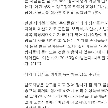
는 사람들은 앞으로 국가 경제사정이 어떻게 변하
는다. 어떤 부자는 당구장을 만들어 운영하면서,
금이나 골동품 장사도 여전히 성행하고 있다.
반면 사리원의 일반 주민들은 되거리 장사를 하거
지역과 마찬가지로 군인들, 보위부, 보안서, 사법
비록 곡창지대이지만 군대가 많아 예비식량이 없기
람들이 차를 기다리고 있는데, 여기도 손님들을 버
의 돈을 받는 몰이꾼들이 있다. 꽃제비들은 4-6
랑자들이 들어오는 것을 허용하지 않는다. 여기 
헤어진다. 이런 수가 70-80명이 넘는다. 사리원
다. (41호)
되거리 장사로 생계를 유지하는 남포 주민들
남포지방은 항구를 끼고 있어 장사가 잘 되고 물
중고품 되거리 장사를 하거나 신의주 상품을 팔거
로 살아간다. 전국 각지에서 장사꾼들이 몰려들어
있어 노동자들에게 배급이 나오지만, 이번 농사가
여전히 못 산다.