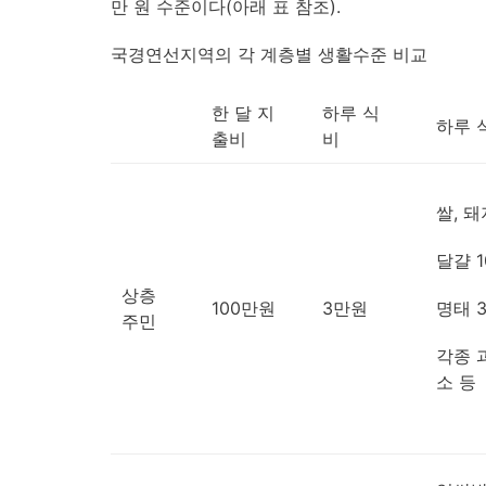
만 원 수준이다(아래 표 참조).
국경연선지역의 각 계층별 생활수준 비교
한 달 지
하루 식
하루 
출비
비
쌀, 
달걀 1
상층
100만원
3만원
명태 
주민
각종 
소 등