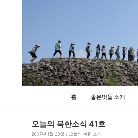
콘
텐
츠
로
건
너
뛰
기
홈
좋은벗들 소개
오늘의 북한소식 41호
2007년 1월 23일
오늘의 북한 소식