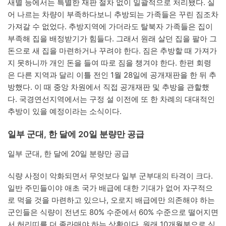
새별 등에서는 특별한 재판 절차 없이 일괄적으로 처리됐다. 실
어 나르는 차량이 부족하다보니 추방되는 가족들은 꾸린 짐조차
가져갈 수 없었다. 추방지역에 가더라도 탈북자 가족들은 집이
부족해 집을 배정받기가 힘들다. 그래서 원래 살던 집을 팔아 그
돈으로 새 집을 마련하거나 꾸려야 한다. 짐은 추방할 때 가져가
지 못하니까 개인 돈을 들여 따로 짐을 챙겨야 한다. 한편 회령
은 다른 지역과 달리 이틀 전인 1월 28일에 공개재판을 한 뒤 추
방했다. 이 때 중앙 차원에서 직접 공개재판 및 추방을 관할했
다. 국경연선지역에서는 구정 설 이전에 또 한 차례의 대대적인
추방이 있을 예정이라는 소식이다.
일부 군대, 한 달에 20일 분량만 공급
일부 군대, 한 달에 20일 분량만 공급
식량 사정이 악화되면서 무엇보다 일부 군부대의 타격이 크다.
일반 주민들이야 애초 국가 배급에 대한 기대가 없어 자구적으
로 먹을 것을 마련하고 있으나, 오로지 배급에만 의존해야 하는
군인들은 식량이 전년도 80% 수준에서 60% 수준으로 떨어지면
서 허리띠를 더 졸라매야 하는 상황이다. 원래 10개월분으로 식