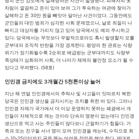
명의 군인 강도에게 살해당하는 사건이 발생했다. 피해자의 옷
차림이 깔끔하고 돈이 있어 보여 그가 투숙하는 여관에 찾아가
살해하고 돈 30만 원을 빼앗아 달아난 사건이었다. 그동안에도
군인들의 대민 범죄가 심각한 사회 문제였으나, 날로 죄질이 나
빠지고 대상자를 가리지 않고 있어 당국에서도 예의 주시하고
있다. 당국에서는 무엇보다 우발적으로라도 혹시 발생할지 모를
군부대의 조직적 반란을 가장 경계한다. 평양의 한 관료는 식량
위기가 장기화될수록 2순위로 배급받는 군부대까지도 식량부
족상태가 심화되어 사회, 더 나아가 체제의 불안정 요소가 될 수
있다고 우려했다. (58호)
인민갱 금지에도 3개월간 5천톤이상 늘어
지난 해 연말 인민갱에서의 추락사 및 사고들이 잇따르자 북한
당국은 인민갱 생산을 금지시키는 조치를 취한 바 있다. 그러나
인민갱 자체가 국가에서 더 이상 운영하지 못하는 폐광에서 개
인들이 자체적으로 캐는 것이라 단속의 명분이 없는데다 인민갱
생산으로 먹고 사는 주민들이 많다보니 근절하기가 힘들다. 가
족과 또는 친구들 서너 명이 모여 인민갱을 캐는데, 수직으로 최
소 10-25미터까지 굴을 뚫는 어려운 작업을 해야 한다. 제대로