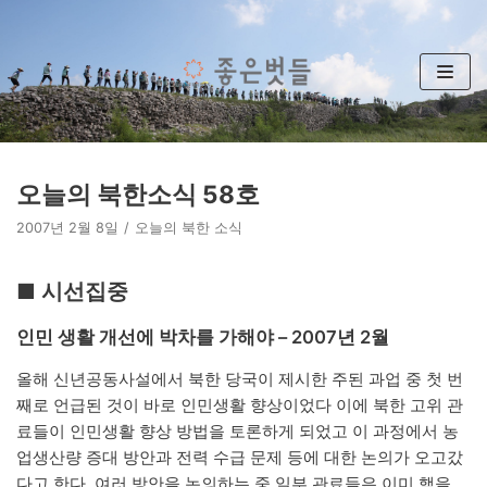
콘
텐
츠
로
건
너
뛰
오늘의 북한소식 58호
기
2007년 2월 8일
오늘의 북한 소식
■ 시선집중
인민 생활 개선에 박차를 가해야 – 2007년 2월
올해 신년공동사설에서 북한 당국이 제시한 주된 과업 중 첫 번
째로 언급된 것이 바로 인민생활 향상이었다 이에 북한 고위 관
료들이 인민생활 향상 방법을 토론하게 되었고 이 과정에서 농
업생산량 증대 방안과 전력 수급 문제 등에 대한 논의가 오고갔
다고 한다. 여러 방안을 논의하는 중 일부 관료들은 이미 핵을