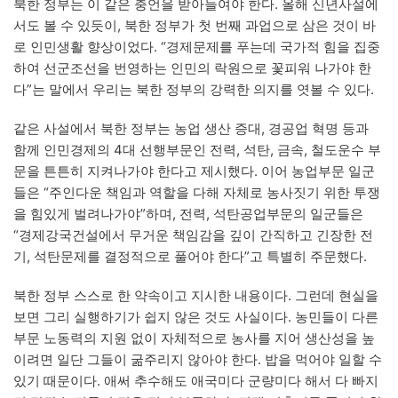
북한 정부는 이 같은 충언을 받아들여야 한다. 올해 신년사설에
서도 볼 수 있듯이, 북한 정부가 첫 번째 과업으로 삼은 것이 바
로 인민생활 향상이었다. “경제문제를 푸는데 국가적 힘을 집중
하여 선군조선을 번영하는 인민의 락원으로 꽃피워 나가야 한
다”는 말에서 우리는 북한 정부의 강력한 의지를 엿볼 수 있다.
같은 사설에서 북한 정부는 농업 생산 증대, 경공업 혁명 등과
함께 인민경제의 4대 선행부문인 전력, 석탄, 금속, 철도운수 부
문을 튼튼히 지켜나가야 한다고 제시했다. 이어 농업부문 일군
들은 “주인다운 책임과 역할을 다해 자체로 농사짓기 위한 투쟁
을 힘있게 벌려나가야”하며, 전력, 석탄공업부문의 일군들은
“경제강국건설에서 무거운 책임감을 깊이 간직하고 긴장한 전
기, 석탄문제를 결정적으로 풀어야 한다”고 특별히 주문했다.
북한 정부 스스로 한 약속이고 지시한 내용이다. 그런데 현실을
보면 그리 실행하기가 쉽지 않은 것도 사실이다. 농민들이 다른
부문 노동력의 지원 없이 자체적으로 농사를 지어 생산성을 높
이려면 일단 그들이 굶주리지 않아야 한다. 밥을 먹어야 일할 수
있기 때문이다. 애써 추수해도 애국미다 군량미다 해서 다 빠지