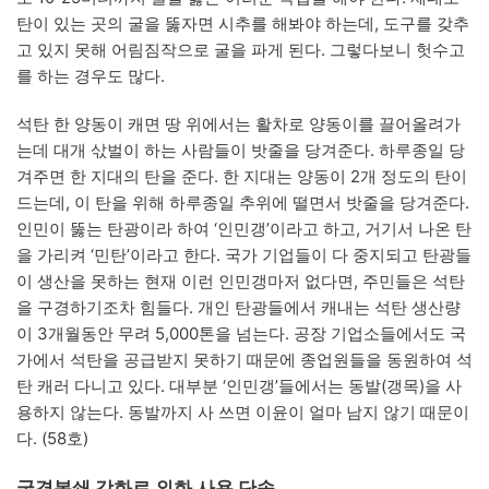
탄이 있는 곳의 굴을 뚫자면 시추를 해봐야 하는데, 도구를 갖추
고 있지 못해 어림짐작으로 굴을 파게 된다. 그렇다보니 헛수고
를 하는 경우도 많다.
석탄 한 양동이 캐면 땅 위에서는 활차로 양동이를 끌어올려가
는데 대개 삯벌이 하는 사람들이 밧줄을 당겨준다. 하루종일 당
겨주면 한 지대의 탄을 준다. 한 지대는 양동이 2개 정도의 탄이
드는데, 이 탄을 위해 하루종일 추위에 떨면서 밧줄을 당겨준다.
인민이 뚫는 탄광이라 하여 ‘인민갱’이라고 하고, 거기서 나온 탄
을 가리켜 ‘민탄’이라고 한다. 국가 기업들이 다 중지되고 탄광들
이 생산을 못하는 현재 이런 인민갱마저 없다면, 주민들은 석탄
을 구경하기조차 힘들다. 개인 탄광들에서 캐내는 석탄 생산량
이 3개월동안 무려 5,000톤을 넘는다. 공장 기업소들에서도 국
가에서 석탄을 공급받지 못하기 때문에 종업원들을 동원하여 석
탄 캐러 다니고 있다. 대부분 ‘인민갱’들에서는 동발(갱목)을 사
용하지 않는다. 동발까지 사 쓰면 이윤이 얼마 남지 않기 때문이
다. (58호)
국경봉쇄 강화로 외화 사용 단속